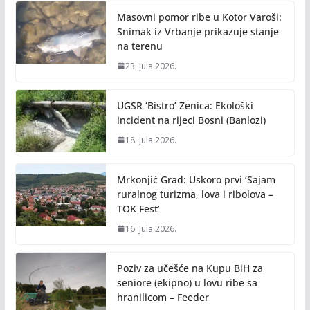
Masovni pomor ribe u Kotor Varoši:
Snimak iz Vrbanje prikazuje stanje
na terenu
23. Jula 2026.
UGSR ‘Bistro’ Zenica: Ekološki
incident na rijeci Bosni (Banlozi)
18. Jula 2026.
Mrkonjić Grad: Uskoro prvi ‘Sajam
ruralnog turizma, lova i ribolova –
TOK Fest’
16. Jula 2026.
Poziv za učešće na Kupu BiH za
seniore (ekipno) u lovu ribe sa
hranilicom – Feeder