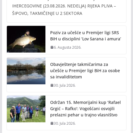
e
itt
ai
p
IHERCEGOVINE (23.08.2026. NEDELJA) RIJEKA PLIVA –
b
er
l
y
ŠIPOVO, TAKMIČENJE U 2 SEKTORA
o
Li
o
n
Poziv za učešće u Premijer ligi SRS
k
k
BiH u disciplini ‘Lov šarana i amura’
6. Augusta 2026.
Obavještenje takmičarima za
učešće u Premijer ligi BiH za osobe
sa invaliditetom
30. Jula 2026.
Održan 15. Memorijalni kup ‘Rafael
Grgić – Rafko’: Vogošćani osvojili
prelazni pehar u trajno vlasništvo
30. Jula 2026.