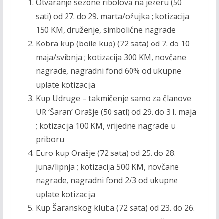
k
k
Otvaranje sezone ribolova na jezeru (50
sati) od 27. do 29. marta/ožujka ; kotizacija
150 KM, druženje, simbolične nagrade
Kobra kup (boile kup) (72 sata) od 7. do 10
maja/svibnja ; kotizacija 300 KM, novčane
nagrade, nagradni fond 60% od ukupne
uplate kotizacija
Kup Udruge – takmičenje samo za članove
UR ‘Šaran’ Orašje (50 sati) od 29. do 31. maja
; kotizacija 100 KM, vrijedne nagrade u
priboru
Euro kup Orašje (72 sata) od 25. do 28.
juna/lipnja ; kotizacija 500 KM, novčane
nagrade, nagradni fond 2/3 od ukupne
uplate kotizacija
Kup Šaranskog kluba (72 sata) od 23. do 26.