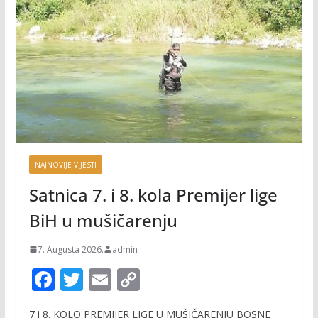
NAJNOVIJE VIJESTI
Satnica 7. i 8. kola Premijer lige
BiH u mušičarenju
7. Augusta 2026.
admin
F
T
E
C
ac
w
m
o
7 i 8. KOLO PREMIJER LIGE U MUŠIČARENJU BOSNE