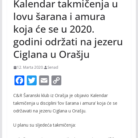
Kalendar takmičenja u
lovu šarana i amura
koja će se u 2020.
godini održati na jezeru
Ciglana u Orašju
12. Marta 2020.
Senad
F
T
E
C
ac
w
m
o
C&R Šaranski klub iz Orašja je objavio Kalendar
e
itt
ai
p
takmičenja u disciplini ‘lov šarana i amura’ koja će se
b
er
l
y
održavati na jezeru Ciglana u Orašju.
o
Li
U planu su sljedeća takmičenja:
o
n