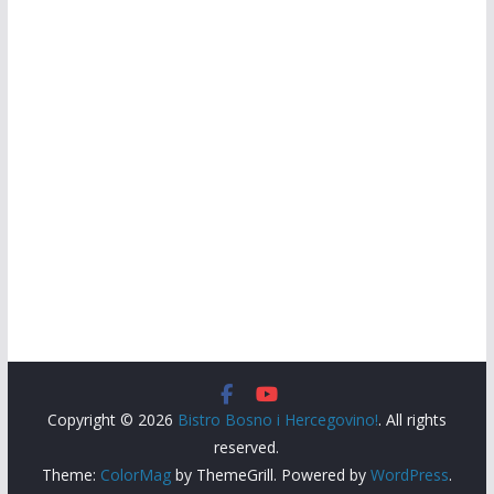
Copyright © 2026
Bistro Bosno i Hercegovino!
. All rights
reserved.
Theme:
ColorMag
by ThemeGrill. Powered by
WordPress
.