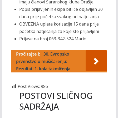
imaju članovi Šaranskog kluba Orašje.
Popis prijavljenih ekipa biti će objavljen 30
dana prije početka svakog od natjecanja.
OBVEZNA uplata kotizacije 15 dana prije
početka natjecanja za koje ste prijavljeni
Prijave na broj 063-342-524 Mario.
Pročitajte i:
30. Evropsko
prvenstvo u mušičarenju:
Rezultati 1. kola takmičenja
Post Views:
986
POSTOVI SLIČNOG
SADRŽAJA