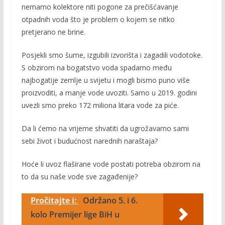
nemamo kolektore niti pogone za prečišćavanje
otpadnih voda što je problem o kojem se nitko
pretjerano ne brine.
Posjekli smo šume, izgubili izvorišta i zagadili vodotoke.
S obzirom na bogatstvo voda spadamo među
najbogatije zemlje u svijetu i mogli bismo puno više
proizvoditi, a manje vode uvoziti. Samo u 2019. godini
uvezli smo preko 172 miliona litara vode za piće.
Da li ćemo na vrijeme shvatiti da ugrožavamo sami
sebi život i budućnost narednih naraštaja?
Hoće li uvoz flaširane vode postati potreba obzirom na
to da su naše vode sve zagađenije?
Pročitajte i:
Održano 5. i 6.
kolo Premijer lige BiH u