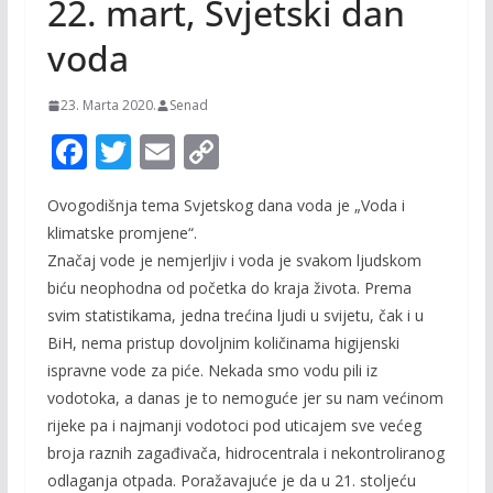
22. mart, Svjetski dan
voda
23. Marta 2020.
Senad
F
T
E
C
ac
w
m
o
Ovogodišnja tema Svjetskog dana voda je „Voda i
e
itt
ai
p
klimatske promjene“.
b
er
l
y
Značaj vode je nemjerljiv i voda je svakom ljudskom
o
Li
biću neophodna od početka do kraja života. Prema
o
n
svim statistikama, jedna trećina ljudi u svijetu, čak i u
BiH, nema pristup dovoljnim količinama higijenski
k
k
ispravne vode za piće. Nekada smo vodu pili iz
vodotoka, a danas je to nemoguće jer su nam većinom
rijeke pa i najmanji vodotoci pod uticajem sve većeg
broja raznih zagađivača, hidrocentrala i nekontroliranog
odlaganja otpada. Poražavajuće je da u 21. stoljeću