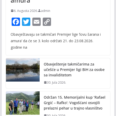
amura’
6. Augusta 2026.
admin
F
T
E
C
ac
w
m
o
Obavještavaju se takmičari Premijer lige ‘lovu šarana i
e
itt
ai
p
amura’ da će se 3. kolo održati 21. do 23.08.2026.
b
er
l
y
godine na
o
Li
o
n
Obavještenje takmičarima za
k
k
učešće u Premijer ligi BiH za osobe
sa invaliditetom
30. Jula 2026.
Održan 15. Memorijalni kup ‘Rafael
Grgić – Rafko’: Vogošćani osvojili
prelazni pehar u trajno vlasništvo
30. Jula 2026.