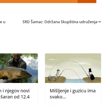
e u
SRD Šamac: Održana Skupština udruženja
 i njegov novi
Mišljenje i guzicu ima
 šaran od 12.4
svako…