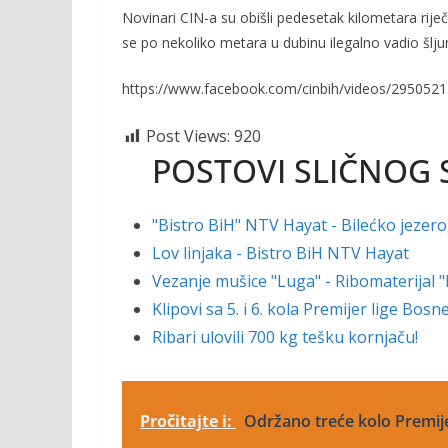
k
k
Novinari CIN-a su obišli pedesetak kilometara riječ
se po nekoliko metara u dubinu ilegalno vadio šlju
https://www.facebook.com/cinbih/videos/295052
Post Views:
920
POSTOVI SLIČNOG 
"Bistro BiH" NTV Hayat - Bilećko jezero
Lov linjaka - Bistro BiH NTV Hayat
Vezanje mušice "Luga" - Ribomaterijal 
Klipovi sa 5. i 6. kola Premijer lige Bos
Ribari ulovili 700 kg tešku kornjaču!
Pročitajte i:
Održano treće kolo Premije