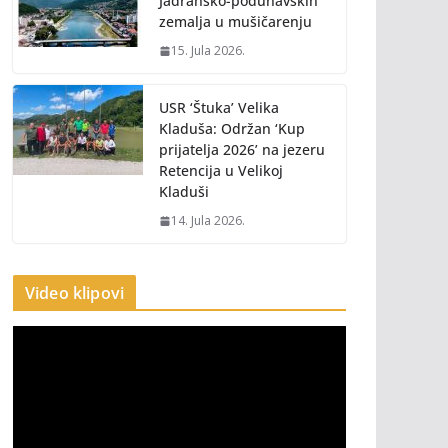
Jadransko-podunavskih
zemalja u mušičarenju
15. Jula 2026.
USR ‘Štuka’ Velika
Kladuša: Održan ‘Kup
prijatelja 2026’ na jezeru
Retencija u Velikoj
Kladuši
14. Jula 2026.
Video klipovi