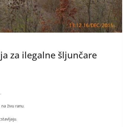
a za ilegalne šljunčare
.
 na živu ranu.
stavljaju.