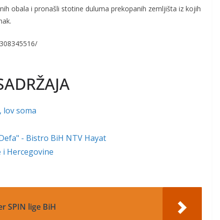
nih obala i pronašli stotine duluma prekopanih zemljišta iz kojih
nak.
1308345516/
SADRŽAJA
, lov soma
"Defa" - Bistro BiH NTV Hayat
ne i Hercegovine
r SPIN lige BiH