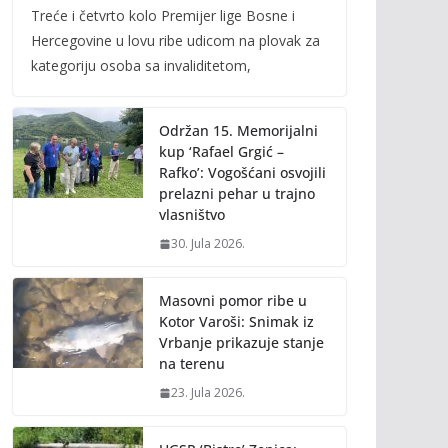
Treće i četvrto kolo Premijer lige Bosne i
e
itt
ai
p
Hercegovine u lovu ribe udicom na plovak za
b
er
l
y
kategoriju osoba sa invaliditetom,
o
Li
o
n
Održan 15. Memorijalni
k
k
kup ‘Rafael Grgić –
Rafko’: Vogošćani osvojili
prelazni pehar u trajno
vlasništvo
30. Jula 2026.
Masovni pomor ribe u
Kotor Varoši: Snimak iz
Vrbanje prikazuje stanje
na terenu
23. Jula 2026.