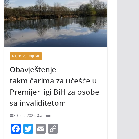
NAJNOVIJE VIJESTI
Obavještenje
takmičarima za učešće u
Premijer ligi BiH za osobe
sa invaliditetom
30. Jula 2026.
admin
F
T
E
C
ac
w
m
o