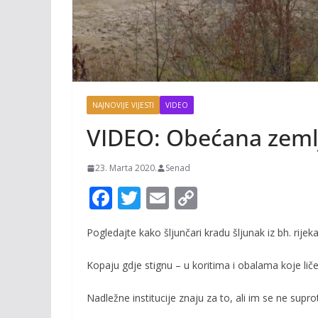
NAJNOVIJE VIJESTI
VIDEO
VIDEO: Obećana zemlj
23. Marta 2020.
Senad
F
T
E
C
ac
w
m
o
Pogledajte kako šljunčari kradu šljunak iz bh. rijeka
e
itt
ai
p
b
er
l
y
Kopaju gdje stignu – u koritima i obalama koje liče
o
Li
Nadležne institucije znaju za to, ali im se ne suprot
o
n