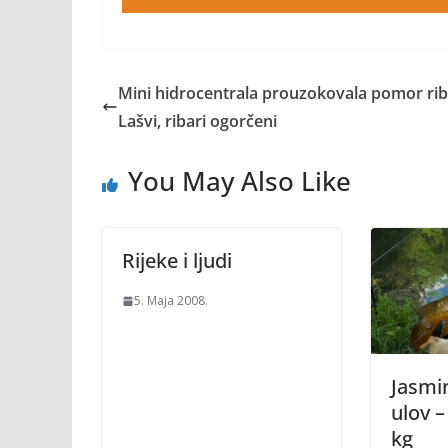
Mini hidrocentrala prouzokovala pomor rib
Lašvi, ribari ogorčeni
You May Also Like
Rijeke i ljudi
5. Maja 2008.
Jasmin
ulov –
kg