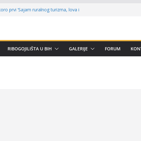
a: Ekološki incident na rijeci Bosni
oro prvi ‘Sajam ruralnog turizma, lova i
t’
čarima za učešće u Premijer ligi BiH za
tetom
alni kup ‘Rafael Grgić – Rafko’: Vogošćani
RIBOGOJILIŠTA U BIH
GALERIJE
FORUM
KON
ehar u trajno vlasništvo
e u Kotor Varoši: Snimak iz Vrbanje
a terenu