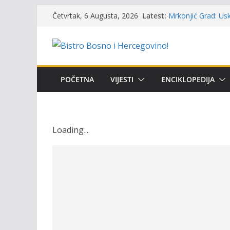
Skip
UGSR ‘Bistro’ Zenic
Latest:
Četvrtak, 6 Augusta, 2026
(Banlozi)
to
Mrkonjić Grad: Usk
content
ribolova – TOK Fes
Obavještenje takmi
osobe sa invalidi
Održan 15. Memorij
POČETNA
VIJESTI
ENCIKLOPEDIJA
osvojili prelazni p
Masovni pomor rib
prikazuje stanje n
Loading
.
.
.