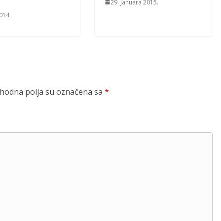
29. Januara 2015.
2014.
odna polja su označena sa
*