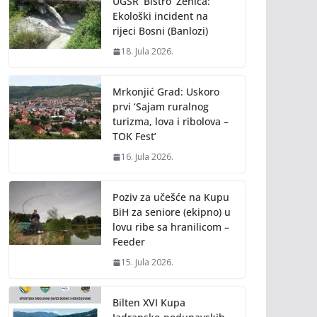
UGSR ‘Bistro’ Zenica:
Ekološki incident na
rijeci Bosni (Banlozi)
18. Jula 2026.
Mrkonjić Grad: Uskoro
prvi ‘Sajam ruralnog
turizma, lova i ribolova –
TOK Fest’
16. Jula 2026.
Poziv za učešće na Kupu
BiH za seniore (ekipno) u
lovu ribe sa hranilicom –
Feeder
15. Jula 2026.
Bilten XVI Kupa