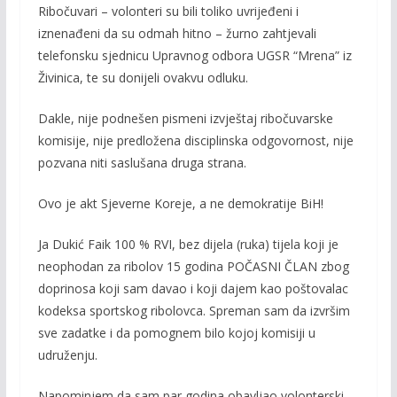
Ribočuvari – volonteri su bili toliko uvrijeđeni i
iznenađeni da su odmah hitno – žurno zahtjevali
telefonsku sjednicu Upravnog odbora UGSR “Mrena” iz
Živinica, te su donijeli ovakvu odluku.
Dakle, nije podnešen pismeni izvještaj ribočuvarske
komisije, nije predložena disciplinska odgovornost, nije
pozvana niti saslušana druga strana.
Ovo je akt Sjeverne Koreje, a ne demokratije BiH!
Ja Dukić Faik 100 % RVI, bez dijela (ruka) tijela koji je
neophodan za ribolov 15 godina POČASNI ČLAN zbog
doprinosa koji sam davao i koji dajem kao poštovalac
kodeksa sportskog ribolovca. Spreman sam da izvršim
sve zadatke i da pomognem bilo kojoj komisiji u
udruženju.
Napominjem da sam par godina obavljao volonterski