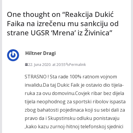
One thought on “
Reakcija Dukić
Faika na izrečenu mu sankciju od
strane UGSR ‘Mrena’ iz Živinica
”
Hiltner Dragi
22. Juna 2020. at 20:55
Permalink
STRASNO ! Sta rade 100% ratnom vojnom
invalidu.Da taj Dukic Faik je ostavio dio tijela-
ruka za ovu domovinu.Covjek ribar bez dijela
tijela neophodnog za sportski ribolov ispasta
zbog bahatosti pojedinaca koji su sebi dali za
pravo da i Skupstinsku odluku ponistavaju
,kako kazu zurnoj-hitnoj telefonskoj sjednici