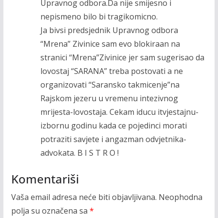
Upravnog odbora.Da nije smijesno i
nepismeno bilo bi tragikomicno.
Ja bivsi predsjednik Upravnog odbora
“Mrena” Zivinice sam evo blokiraan na
stranici “Mrena”Zivinice jer sam sugerisao da
lovostaj “SARANA” treba postovati a ne
organizovati “Saransko takmicenje”na
Rajskom jezeru u vremenu intezivnog
mrijesta-lovostaja. Cekam iducu itvjestajnu-
izbornu godinu kada ce pojedinci morati
potraziti savjete i angazman odvjetnika-
advokata. B I S T R O !
Komentariši
Vaša email adresa neće biti objavljivana.
Neophodna
polja su označena sa
*