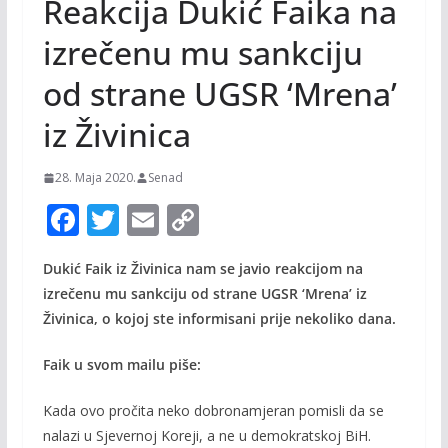
Reakcija Dukić Faika na
izrečenu mu sankciju
od strane UGSR ‘Mrena’
iz Živinica
28. Maja 2020.
Senad
F
T
E
C
ac
w
m
o
Dukić Faik iz Živinica nam se javio reakcijom na
e
itt
ai
p
izrečenu mu sankciju od strane UGSR ‘Mrena’ iz
b
er
l
y
Živinica, o kojoj ste informisani prije nekoliko dana.
o
Li
Faik u svom mailu piše:
o
n
k
k
Kada ovo pročita neko dobronamjeran pomisli da se
nalazi u Sjevernoj Koreji, a ne u demokratskoj BiH.