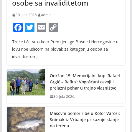
osobe sa invaliditetom
30. Jula 2026.
admin
F
T
E
C
ac
w
m
o
Treće i četvrto kolo Premijer lige Bosne i Hercegovine u
e
itt
ai
p
lovu ribe udicom na plovak za kategoriju osoba sa
b
er
l
y
invaliditetom,
o
Li
o
n
Održan 15. Memorijalni kup ‘Rafael
k
k
Grgić – Rafko’: Vogošćani osvojili
prelazni pehar u trajno vlasništvo
30. Jula 2026.
Masovni pomor ribe u Kotor Varoši:
Snimak iz Vrbanje prikazuje stanje
na terenu