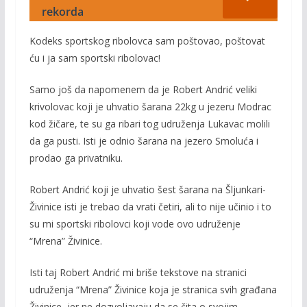
rekorda
Kodeks sportskog ribolovca sam poštovao, poštovat
ću i ja sam sportski ribolovac!
Samo još da napomenem da je Robert Andrić veliki
krivolovac koji je uhvatio šarana 22kg u jezeru Modrac
kod žičare, te su ga ribari tog udruženja Lukavac molili
da ga pusti. Isti je odnio šarana na jezero Smoluća i
prodao ga privatniku.
Robert Andrić koji je uhvatio šest šarana na Šljunkari-
Živinice isti je trebao da vrati četiri, ali to nije učinio i to
su mi sportski ribolovci koji vode ovo udruženje
“Mrena” Živinice.
Isti taj Robert Andrić mi briše tekstove na stranici
udruženja “Mrena” Živinice koja je stranica svih građana
Živinice, jer ne dozvoljavaju da se čita o svojim