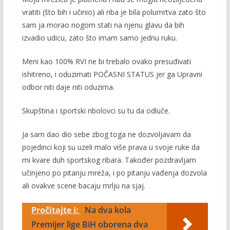
vratiti (što bih i učinio) ali riba je bila polumrtva zato što
sam ja morao nogom stati na njenu glavu da bih
izvadio udicu, zato što imam samo jednu ruku.
Meni kao 100% RVI ne bi trebalo ovako presuđivati
ishitreno, i oduzimati POČASNI STATUS jer ga Upravni
odbor niti daje niti oduzima.
Skupština i sportski ribolovci su tu da odluče.
Ja sam dao dio sebe zbog toga ne dozvoljavam da
pojedinci koji su uzeli malo više prava u svoje ruke da
mi kvare duh sportskog ribara. Također pozdravljam
učinjeno po pitanju mreža, i po pitanju vađenja dozvola
ali ovakve scene bacaju mrlju na sjaj.
Pročitajte i:
Na dva kola
Premijer lige BiH oborena dva