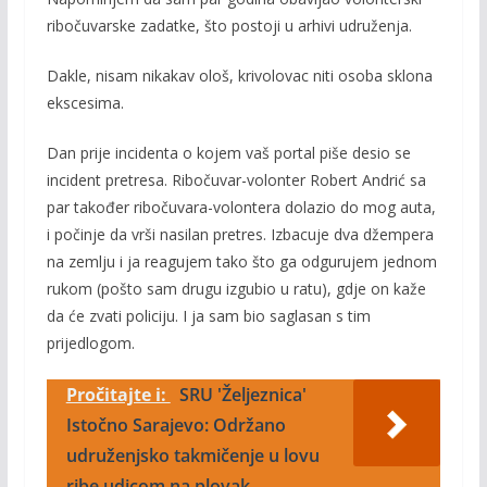
ribočuvarske zadatke, što postoji u arhivi udruženja.
Dakle, nisam nikakav ološ, krivolovac niti osoba sklona
ekscesima.
Dan prije incidenta o kojem vaš portal piše desio se
incident pretresa. Ribočuvar-volonter Robert Andrić sa
par također ribočuvara-volontera dolazio do mog auta,
i počinje da vrši nasilan pretres. Izbacuje dva džempera
na zemlju i ja reagujem tako što ga odgurujem jednom
rukom (pošto sam drugu izgubio u ratu), gdje on kaže
da će zvati policiju. I ja sam bio saglasan s tim
prijedlogom.
Pročitajte i:
SRU 'Željeznica'
Istočno Sarajevo: Održano
udruženjsko takmičenje u lovu
ribe udicom na plovak