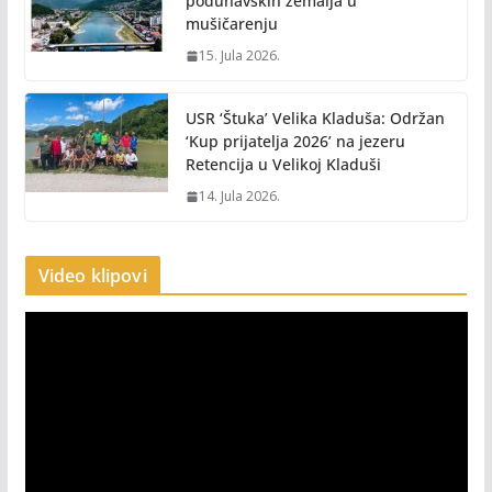
podunavskih zemalja u
mušičarenju
15. Jula 2026.
USR ‘Štuka’ Velika Kladuša: Održan
‘Kup prijatelja 2026’ na jezeru
Retencija u Velikoj Kladuši
14. Jula 2026.
Video klipovi