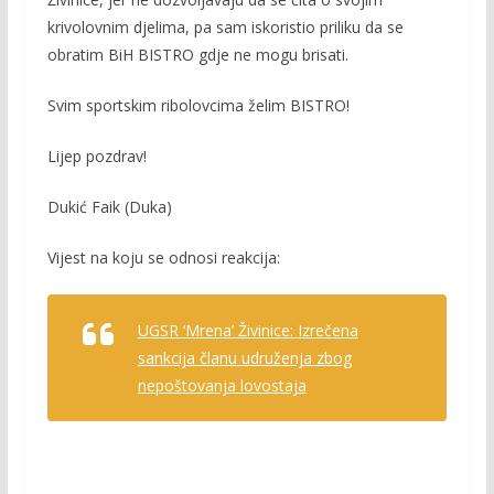
krivolovnim djelima, pa sam iskoristio priliku da se
obratim BiH BISTRO gdje ne mogu brisati.
Svim sportskim ribolovcima želim BISTRO!
Lijep pozdrav!
Dukić Faik (Duka)
Vijest na koju se odnosi reakcija:
UGSR ‘Mrena’ Živinice: Izrečena
sankcija članu udruženja zbog
nepoštovanja lovostaja