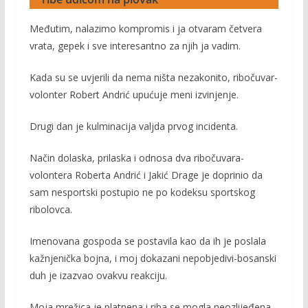
Međutim, nalazimo kompromis i ja otvaram četvera
vrata, gepek i sve interesantno za njih ja vadim.
Kada su se uvjerili da nema ništa nezakonito, ribočuvar-
volonter Robert Andrić upućuje meni izvinjenje.
Drugi dan je kulminacija valjda prvog incidenta.
Način dolaska, prilaska i odnosa dva ribočuvara-
volontera Roberta Andrić i Jakić Drage je doprinio da
sam nesportski postupio ne po kodeksu sportskog
ribolovca.
Imenovana gospoda se postavila kao da ih je poslala
kažnjenička bojna, i moj dokazani nepobjedivi-bosanski
duh je izazvao ovakvu reakciju.
Moja mrežica je platnena i riba se mogla neozlijeđena