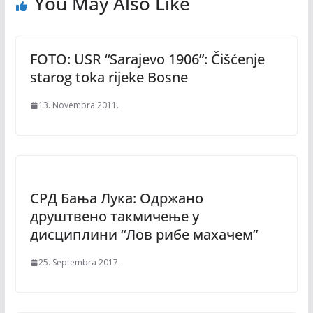
You May Also Like
FOTO: USR “Sarajevo 1906”: Čišćenje
starog toka rijeke Bosne
13. Novembra 2011.
CPД Бања Лука: Oдpжaно
друштвено такмичење у
дисциплини “Лов рибе махачем”
25. Septembra 2017.