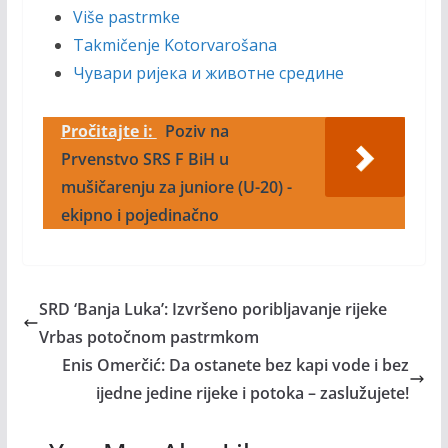
Više pastrmke
Takmičenje Kotorvarošana
Чувари ријека и животне средине
Pročitajte i:
Poziv na
Prvenstvo SRS F BiH u
mušičarenju za juniore (U-20) -
ekipno i pojedinačno
SRD ‘Banja Luka’: Izvršeno poribljavanje rijeke
Vrbas potočnom pastrmkom
Enis Omerčić: Da ostanete bez kapi vode i bez
ijedne jedine rijeke i potoka – zaslužujete!