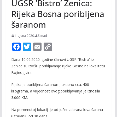
UGSR ‘Bistro’ Zenica:
Rijeka Bosna poribljena
šaranom
11. Juna 2020.
Senad
F
T
E
C
ac
w
m
o
Dana 10.06.2020. godine članovi UGSR “Bistro” iz
e
itt
ai
p
Zenice su izvršili poribljavanje rijeke Bosne na lokalitetu
b
er
l
y
Bojinog vira.
o
Li
Rijeka je poribljena šaranom, ukupno cca. 400
o
n
kilograma, a vrijednost ovog poribljavanja je iznosila
k
k
3.000 KM.
Na pomenutoj lokaciji je od jučer zabrana lova šarana
u trajanju od 30 dana.