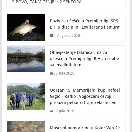
b
er
l
y
ŠIPOVO, TAKMIČENJE U 2 SEKTORA
o
Li
o
n
Poziv za učešće u Premijer ligi SRS
k
k
BiH u disciplini ‘Lov šarana i amura’
6. Augusta 2026.
Obavještenje takmičarima za
učešće u Premijer ligi BiH za osobe
sa invaliditetom
30. Jula 2026.
Održan 15. Memorijalni kup ‘Rafael
Grgić – Rafko’: Vogošćani osvojili
prelazni pehar u trajno vlasništvo
30. Jula 2026.
Masovni pomor ribe u Kotor Varoši: