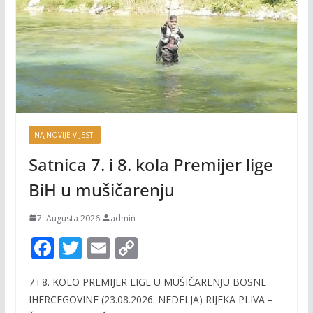
NAJNOVIJE VIJESTI
Satnica 7. i 8. kola Premijer lige
BiH u mušičarenju
7. Augusta 2026.
admin
F
T
E
C
ac
w
m
o
7 i 8. KOLO PREMIJER LIGE U MUŠIČARENJU BOSNE
e
itt
ai
p
IHERCEGOVINE (23.08.2026. NEDELJA) RIJEKA PLIVA –