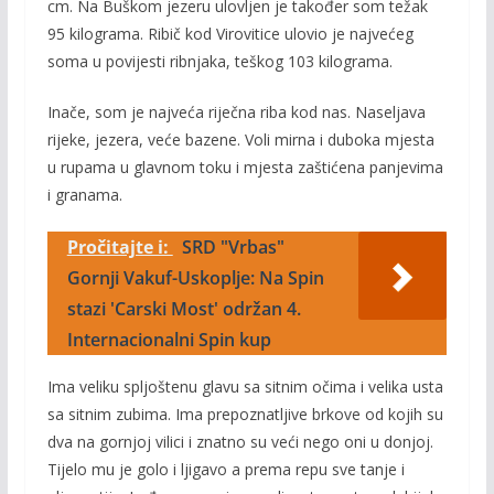
cm. Na Buškom jezeru ulovljen je također som težak
95 kilograma. Ribič kod Virovitice ulovio je najvećeg
soma u povijesti ribnjaka, teškog 103 kilograma.
Inače, som je najveća riječna riba kod nas. Naseljava
rijeke, jezera, veće bazene. Voli mirna i duboka mjesta
u rupama u glavnom toku i mjesta zaštićena panjevima
i granama.
Pročitajte i:
SRD "Vrbas"
Gornji Vakuf-Uskoplje: Na Spin
stazi 'Carski Most' održan 4.
Internacionalni Spin kup
Ima veliku spljoštenu glavu sa sitnim očima i velika usta
sa sitnim zubima. Ima prepoznatljive brkove od kojih su
dva na gornjoj vilici i znatno su veći nego oni u donjoj.
Tijelo mu je golo i ljigavo a prema repu sve tanje i