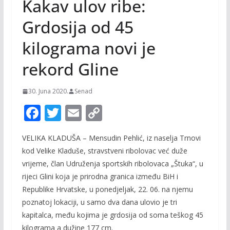
Kakav ulov ribe:
Grdosija od 45
kilograma novi je
rekord Gline
30. Juna 2020.
Senad
F
T
E
C
ac
w
m
o
VELIKA KLADUŠA – Mensudin Pehlić, iz naselja Trnovi
e
itt
ai
p
kod Velike Kladuše, stravstveni ribolovac već duže
b
er
l
y
vrijeme, član Udruženja sportskih ribolovaca „Štuka“, u
o
Li
rijeci Glini koja je prirodna granica između BiH i
o
n
Republike Hrvatske, u ponedjeljak, 22. 06. na njemu
poznatoj lokaciji, u samo dva dana ulovio je tri
k
k
kapitalca, među kojima je grdosija od soma teškog 45
kilograma a dužine 177 cm.