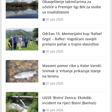
Obavještenje takmičarima za
učešće u Premijer ligi BiH za osobe
sa invaliditetom
30. Jula 2026.
Održan 15. Memorijalni kup ‘Rafael
Grgić – Rafko’: Vogošćani osvojili
prelazni pehar u trajno vlasništvo
30. Jula 2026.
Masovni pomor ribe u Kotor Varoši:
Snimak iz Vrbanje prikazuje stanje
na terenu
23. Jula 2026.
UGSR ‘Bistro’ Zenica: Ekološki
incident na rijeci Bosni (Banlozi)
18. Jula 2026.