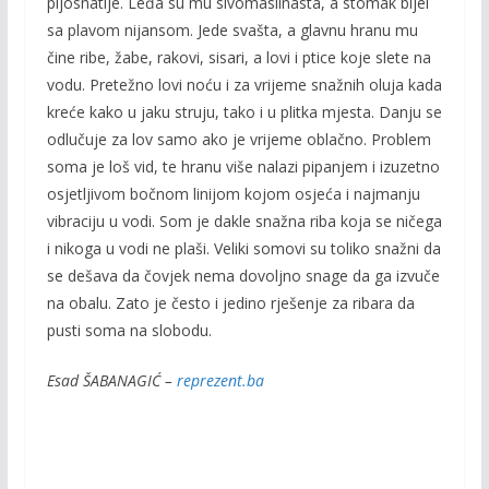
pljosnatije. Leđa su mu sivomaslinasta, a stomak bijel
sa plavom nijansom. Jede svašta, a glavnu hranu mu
čine ribe, žabe, rakovi, sisari, a lovi i ptice koje slete na
vodu. Pretežno lovi noću i za vrijeme snažnih oluja kada
kreće kako u jaku struju, tako i u plitka mjesta. Danju se
odlučuje za lov samo ako je vrijeme oblačno. Problem
soma je loš vid, te hranu više nalazi pipanjem i izuzetno
osjetljivom bočnom linijom kojom osjeća i najmanju
vibraciju u vodi. Som je dakle snažna riba koja se ničega
i nikoga u vodi ne plaši. Veliki somovi su toliko snažni da
se dešava da čovjek nema dovoljno snage da ga izvuče
na obalu. Zato je često i jedino rješenje za ribara da
pusti soma na slobodu.
Esad ŠABANAGIĆ –
reprezent.ba