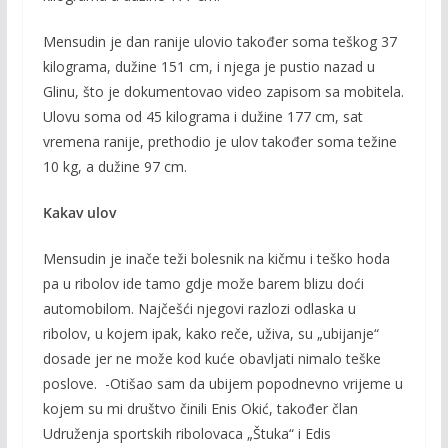
Mensudin je dan ranije ulovio također soma teškog 37
kilograma, dužine 151 cm, i njega je pustio nazad u
Glinu, što je dokumentovao video zapisom sa mobitela.
Ulovu soma od 45 kilograma i dužine 177 cm, sat
vremena ranije, prethodio je ulov također soma težine
10 kg, a dužine 97 cm.
Kakav ulov
Mensudin je inače teži bolesnik na kičmu i teško hoda
pa u ribolov ide tamo gdje može barem blizu doći
automobilom. Najčešći njegovi razlozi odlaska u
ribolov, u kojem ipak, kako reče, uživa, su „ubijanje“
dosade jer ne može kod kuće obavljati nimalo teške
poslove. -Otišao sam da ubijem popodnevno vrijeme u
kojem su mi društvo činili Enis Okić, također član
Udruženja sportskih ribolovaca „Štuka“ i Edis