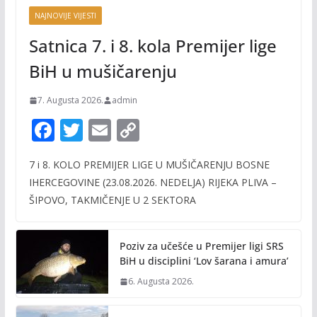
NAJNOVIJE VIJESTI
Satnica 7. i 8. kola Premijer lige
BiH u mušičarenju
7. Augusta 2026.
admin
F
T
E
C
ac
w
m
o
7 i 8. KOLO PREMIJER LIGE U MUŠIČARENJU BOSNE
e
itt
ai
p
IHERCEGOVINE (23.08.2026. NEDELJA) RIJEKA PLIVA –
b
er
l
y
ŠIPOVO, TAKMIČENJE U 2 SEKTORA
o
Li
o
n
Poziv za učešće u Premijer ligi SRS
k
k
BiH u disciplini ‘Lov šarana i amura’
6. Augusta 2026.