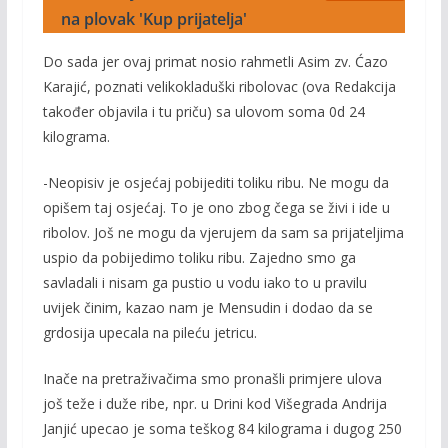
na plovak 'Kup prijatelja'
Do sada jer ovaj primat nosio rahmetli Asim zv. Ćazo
Karajić, poznati velikokladuški ribolovac (ova Redakcija
također objavila i tu priču) sa ulovom soma 0d 24
kilograma.
-Neopisiv je osjećaj pobijediti toliku ribu. Ne mogu da
opišem taj osjećaj. To je ono zbog čega se živi i ide u
ribolov. Još ne mogu da vjerujem da sam sa prijateljima
uspio da pobijedimo toliku ribu. Zajedno smo ga
savladali i nisam ga pustio u vodu iako to u pravilu
uvijek činim, kazao nam je Mensudin i dodao da se
grdosija upecala na pileću jetricu.
Inače na pretraživačima smo pronašli primjere ulova
još teže i duže ribe, npr. u Drini kod Višegrada Andrija
Janjić upecao je soma teškog 84 kilograma i dugog 250