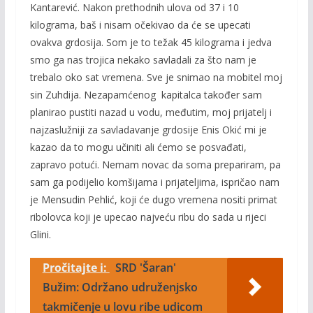
Kantarević. Nakon prethodnih ulova od 37 i 10
kilograma, baš i nisam očekivao da će se upecati
ovakva grdosija. Som je to težak 45 kilograma i jedva
smo ga nas trojica nekako savladali za što nam je
trebalo oko sat vremena. Sve je snimao na mobitel moj
sin Zuhdija. Nezapamćenog kapitalca također sam
planirao pustiti nazad u vodu, međutim, moj prijatelj i
najzaslužniji za savladavanje grdosije Enis Okić mi je
kazao da to mogu učiniti ali ćemo se posvađati,
zapravo potući. Nemam novac da soma prepariram, pa
sam ga podijelio komšijama i prijateljima, ispričao nam
je Mensudin Pehlić, koji će dugo vremena nositi primat
ribolovca koji je upecao najveću ribu do sada u rijeci
Glini.
Pročitajte i:
SRD 'Šaran'
Bužim: Održano udruženjsko
takmičenje u lovu ribe udicom