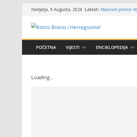
Održan 15. Memorij
Skip
Latest:
osvojili prelazni p
Nedjelja, 9 Augusta, 2026
to
Masovni pomor rib
prikazuje stanje n
content
Satnica 7. i 8. kol
Poziv za učešće u P
i amura’
Obavještenje takmi
POČETNA
VIJESTI
ENCIKLOPEDIJA
osobe sa invalidi
Loading
.
.
.