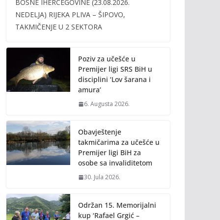
BOSNE IHERCEGOVINE (23.08.2026.
b
er
l
y
NEDELJA) RIJEKA PLIVA – ŠIPOVO,
o
Li
TAKMIČENJE U 2 SEKTORA
o
n
k
k
Poziv za učešće u
Premijer ligi SRS BiH u
disciplini ‘Lov šarana i
amura’
6. Augusta 2026.
Obavještenje
takmičarima za učešće u
Premijer ligi BiH za
osobe sa invaliditetom
30. Jula 2026.
Održan 15. Memorijalni
kup ‘Rafael Grgić –