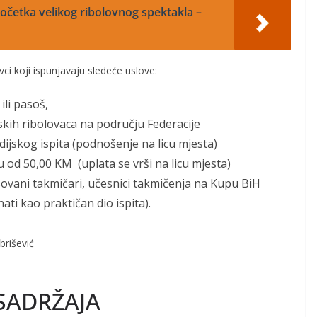
četka velikog ribolovnog spektakla –
vci koji ispunjavaju sledeće uslove:
ili pasoš,
skih ribolovaca na području Federacije
dijskog ispita (podnošenje na licu mjesta)
u od 50,00 KM (uplata se vrši na licu mjesta)
sovani takmičari, učesnici takmičenja na Kupu BiH
ti kao praktičan dio ispita).
brišević
SADRŽAJA