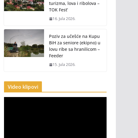
turizma, lova i ribolova –
TOK Fest’
16. Jula 2026.
Poziv za učešće na Kupu
BiH za seniore (ekipno) u
lovu ribe sa hranilicom –
Feeder
15. Jula 2026.
Video klipovi