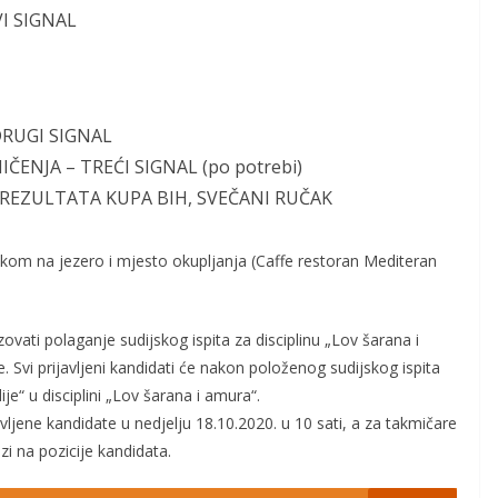
VI SIGNAL
DRUGI SIGNAL
ČENJA – TREĆI SIGNAL (po potrebi)
 IREZULTATA KUPA BIH, SVEČANI RUČAK
skom na jezero i mjesto okupljanja (Caffe restoran Mediteran
vati polaganje sudijskog ispita za disciplinu „Lov šarana i
 Svi prijavljeni kandidati će nakon položenog sudijskog ispita
je“ u disciplini „Lov šarana i amura“.
avljene kandidate u nedjelju 18.10.2020. u 10 sati, a za takmičare
zi na pozicije kandidata.