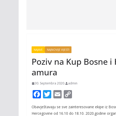
NAJAVE
NAJNOVIJE VIJESTI
Poziv na Kup Bosne i 
amura
30. Septembra 2020.
admin
F
T
E
C
ac
w
m
o
Obavještavaju se sve zainteresovane ekipe iz Bosn
e
itt
ai
p
Hercegovine od 16.10 do 18.10. 2020.godine organ