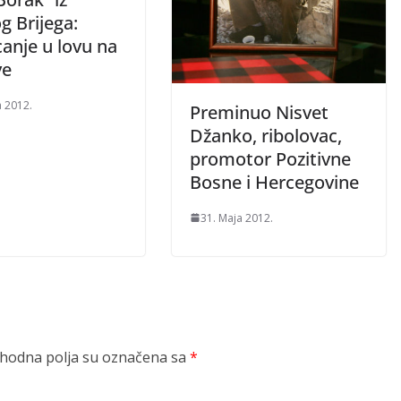
g Brijega:
anje u lovu na
ve
a 2012.
Preminuo Nisvet
Džanko, ribolovac,
promotor Pozitivne
Bosne i Hercegovine
31. Maja 2012.
odna polja su označena sa
*