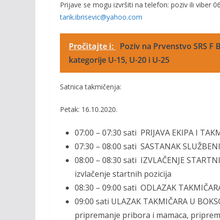
Prijave se mogu izvršiti na telefon: poziv ili viber 06
tarik.ibrisevic@yahoo.com
Pročitajte i:
Poziv na Prvenstvo SRS F B
kategorije U-15, U-20 i U-25
Satnica takmičenja:
Petak: 16.10.2020.
07:00 – 07:30 sati PRIJAVA EKIPA I TAK
07:30 – 08:00 sati SASTANAK SLUŽBE
08:00 – 08:30 sati IZVLAČENJE STARTNIH
izvlačenje startnih pozicija
08:30 – 09:00 sati ODLAZAK TAKMIČA
09:00 sati ULAZAK TAKMIČARA U BOKSOVE
pripremanje pribora i mamaca, priprem