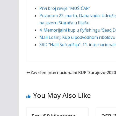
Prvi broj revije "MUŠIČAR"
Povodom 22. marta, Dana voda: Udruženj
na jezeru Starača u Ilijašu
4. Memorijalni kup u flyfishingu 'Sead
Mali Lošinj: Kup u podvodnom ribolovu
SRD "Halil Sofradžija": 11. internaciona
Završen Internacionalni KUP ‘Sarajevo-2020
You May Also Like
Smuđ 9 kilograma –
DSR “B