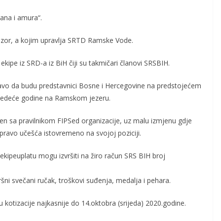
ana i amura“.
zor, a kojim upravlja SRTD Ramske Vode.
ipe iz SRD-a iz BiH čiji su takmičari članovi SRSBIH.
ravo da budu predstavnici Bosne i Hercegovine na predstojećem
sledeće godine na Ramskom jezeru.
en sa pravilnikom FIPSed organizacije, uz malu izmjenu gdje
 pravo učešća istovremeno na svojoj poziciji.
 ekipeuplatu mogu izvršiti na žiro račun SRS BIH broj
šni svečani ručak, troškovi suđenja, medalja i pehara.
tu kotizacije najkasnije do 14.oktobra (srijeda) 2020.godine.