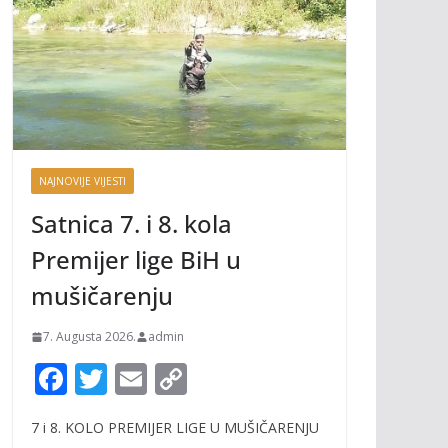
NAJNOVIJE VIJESTI
Satnica 7. i 8. kola
Premijer lige BiH u
mušičarenju
7. Augusta 2026.
admin
F
T
E
C
ac
w
m
o
7 i 8. KOLO PREMIJER LIGE U MUŠIČARENJU
e
itt
ai
p