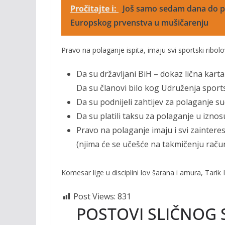
Pročitajte i:
Još samo sedam dana do po
Europskog prvenstva u mušičarenju
Pravo na polaganje ispita, imaju svi sportski ribolo
Da su državljani BiH – dokaz lična karta 
Da su članovi bilo kog Udruženja sport
Da su podnijeli zahtijev za polaganje su
Da su platili taksu za polaganje u iznos
Pravo na polaganje imaju i svi zaintere
(njima će se učešće na takmičenju računa
Komesar lige u disciplini lov šarana i amura, Tarik I
Post Views:
831
POSTOVI SLIČNOG 