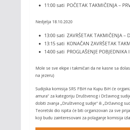
11:00 sati POČETAK TAKMIČENJA – PR
Nedjelja 18.10.2020
13:00 sati ZAVRŠETAK TAKMIČENJA – 
13:15 sati KONAČAN ZAVRŠETAK TAKMI
14:00 sati PROGLAŠENJE POBJEDNIKA
Mole se sve ekipe i takmičari da ne kasne sa dola
na jezeru)
Sudijska komisija SRS FBiH na Kupu BiH će organizo
amura“ za kategoriju Društvenog i Državnog sudije.
dobiti zvanja „Društvenog sudije“ ili „Državnog sudi
Teoretski dio ispita će biti organizovan za sve prij
koji budu zainteresovani za polaganje komisija izla