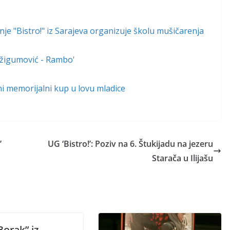
e "Bistro!" iz Sarajeva organizuje školu mušičarenja
 Džigumović - Rambo'
lni memorijalni kup u lovu mladice
’
UG ‘Bistro!’: Poziv na 6. Štukijadu na jezeru
Starača u Ilijašu
orak” iz