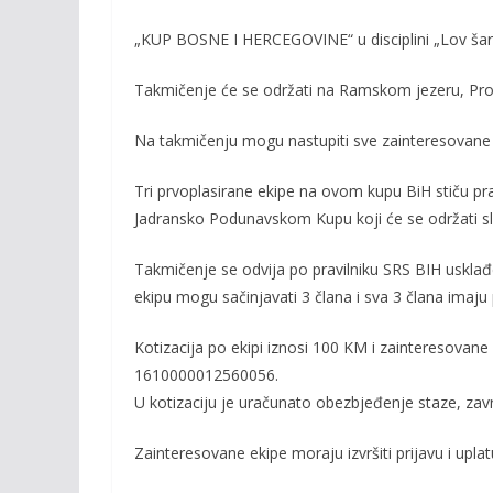
b
er
l
y
o
Li
„KUP BOSNE I HERCEGOVINE“ u disciplini „Lov šar
o
n
Takmičenje će se održati na Ramskom jezeru, Pro
k
k
Na takmičenju mogu nastupiti sve zainteresovane ek
Tri prvoplasirane ekipe na ovom kupu BiH stiču p
Jadransko Podunavskom Kupu koji će se održati 
Takmičenje se odvija po pravilniku SRS BIH usklađ
ekipu mogu sačinjavati 3 člana i sva 3 člana imaju
Kotizacija po ekipi iznosi 100 KM i zainteresovane
1610000012560056.
U kotizaciju je uračunato obezbjeđenje staze, zavr
Zainteresovane ekipe moraju izvršiti prijavu i upla