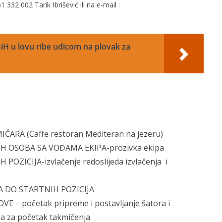
1 332 002 Tarik Ibrišević ili na e-mail :
iH u lovu ribe udicom na plovak za
MIČARA (Caffe restoran Mediteran na jezeru)
NIH OSOBA SA VOĐAMA EKIPA-prozivka ekipa
 POZICIJA-izvlačenje redoslijeda izvlačenja i
RA DO STARTNIH POZICIJA
 – početak pripreme i postavljanje šatora i
a za početak takmičenja