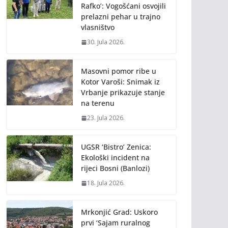
Rafko’: Vogošćani osvojili
prelazni pehar u trajno
vlasništvo
30. Jula 2026.
Masovni pomor ribe u
Kotor Varoši: Snimak iz
Vrbanje prikazuje stanje
na terenu
23. Jula 2026.
UGSR ‘Bistro’ Zenica:
Ekološki incident na
rijeci Bosni (Banlozi)
18. Jula 2026.
Mrkonjić Grad: Uskoro
prvi ‘Sajam ruralnog