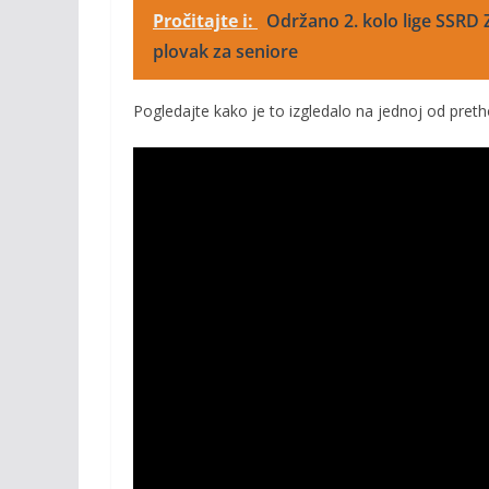
Pročitajte i:
Održano 2. kolo lige SSRD
plovak za seniore
Pogledajte kako je to izgledalo na jednoj od preth