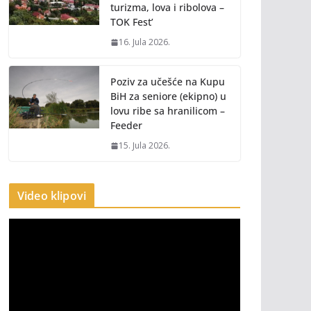
turizma, lova i ribolova –
TOK Fest’
16. Jula 2026.
Poziv za učešće na Kupu
BiH za seniore (ekipno) u
lovu ribe sa hranilicom –
Feeder
15. Jula 2026.
Video klipovi