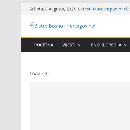
Skip
Održan 15. Memorija
Latest:
Subota, 8 Augusta, 2026
osvojili prelazni pe
to
Masovni pomor ribe 
content
prikazuje stanje na
Satnica 7. i 8. kola
Poziv za učešće u Pr
i amura’
POČETNA
VIJESTI
ENCIKLOPEDIJA
Obavještenje takmič
osobe sa invalidite
Loading
.
.
.