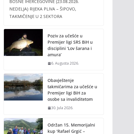
BOSNE IHERCEGOVINE (23.08.2026.
b
er
l
y
NEDELJA) RIJEKA PLIVA – ŠIPOVO,
o
Li
TAKMIČENJE U 2 SEKTORA
o
n
k
k
Poziv za učešće u
Premijer ligi SRS BiH u
disciplini ‘Lov šarana i
amura’
6. Augusta 2026.
Obavještenje
takmičarima za učešće u
Premijer ligi BiH za
osobe sa invaliditetom
30. Jula 2026.
Održan 15. Memorijalni
kup ‘Rafael Grgić –