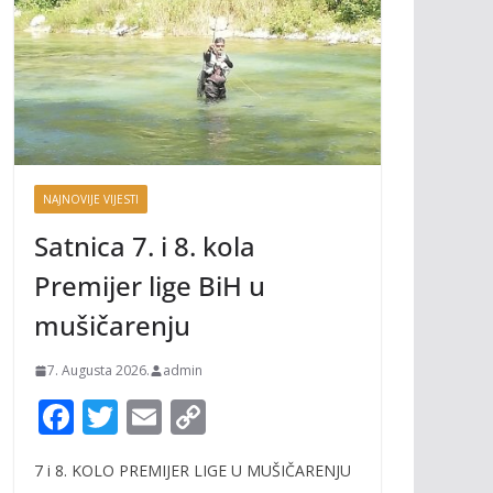
NAJNOVIJE VIJESTI
Satnica 7. i 8. kola
Premijer lige BiH u
mušičarenju
7. Augusta 2026.
admin
F
T
E
C
ac
w
m
o
7 i 8. KOLO PREMIJER LIGE U MUŠIČARENJU
e
itt
ai
p