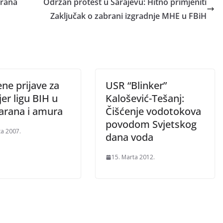
arana
Održan protest u Sarajevu: Hitno primjeniti
Zaključak o zabrani izgradnje MHE u FBiH
ne prijave za
USR “Blinker”
er ligu BIH u
Kalošević-Tešanj:
šarana i amura
Čišćenje vodotokova
povodom Svjetskog
ta 2007.
dana voda
15. Marta 2012.