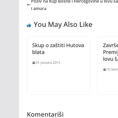
Poziv na Kup Bosne i Hercegovine u lovu š
i amura
You May Also Like
Skup o zaštiti Hutova
Završe
blata
Premij
lovu 
29. Januara 2013.
19. Mar
Komentariši