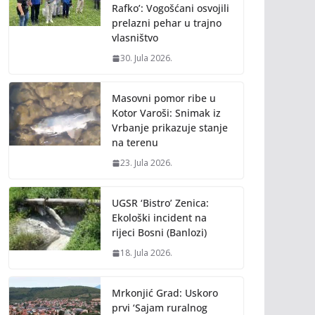
Rafko’: Vogošćani osvojili
prelazni pehar u trajno
vlasništvo
30. Jula 2026.
Masovni pomor ribe u
Kotor Varoši: Snimak iz
Vrbanje prikazuje stanje
na terenu
23. Jula 2026.
UGSR ‘Bistro’ Zenica:
Ekološki incident na
rijeci Bosni (Banlozi)
18. Jula 2026.
Mrkonjić Grad: Uskoro
prvi ‘Sajam ruralnog