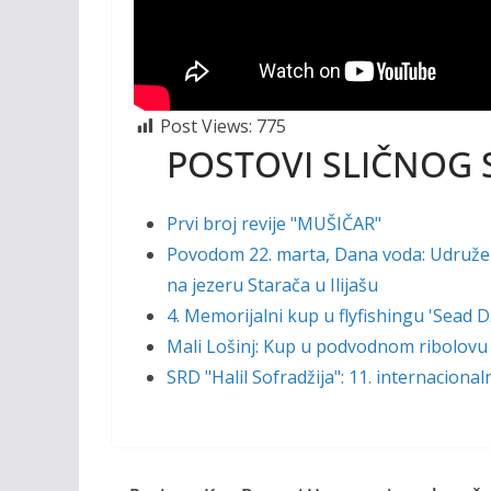
Post Views:
775
POSTOVI SLIČNOG 
Prvi broj revije "MUŠIČAR"
Povodom 22. marta, Dana voda: Udruženj
na jezeru Starača u Ilijašu
4. Memorijalni kup u flyfishingu 'Sead
Mali Lošinj: Kup u podvodnom ribolovu
SRD "Halil Sofradžija": 11. internaciona