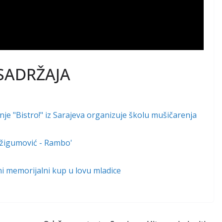
SADRŽAJA
e "Bistro!" iz Sarajeva organizuje školu mušičarenja
 Džigumović - Rambo'
lni memorijalni kup u lovu mladice