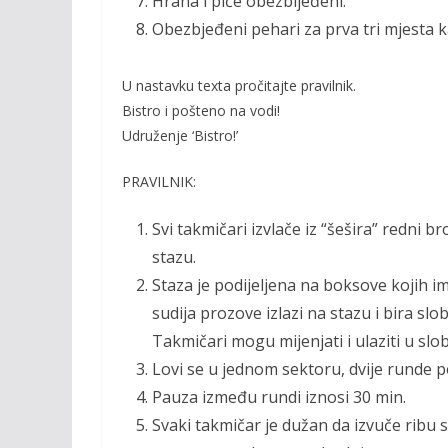
Hrana i piće obezbijeđeni.
Obezbjeđeni pehari za prva tri mjesta k
U nastavku texta pročitajte pravilnik.
Bistro i pošteno na vodi!
Udruženje ‘Bistro!’
PRAVILNIK:
Svi takmičari izvlače iz “šešira” redni b
stazu.
Staza je podijeljena na boksove kojih i
sudija prozove izlazi na stazu i bira sl
Takmičari mogu mijenjati i ulaziti u s
Lovi se u jednom sektoru, dvije runde po
Pauza između rundi iznosi 30 min.
Svaki takmičar je dužan da izvuče ribu 