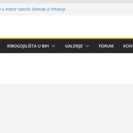
lni kup ‘Rafael Grgić – Rafko’: Vogošćani
har u trajno vlasništvo
u Kotor Varoši: Snimak iz Vrbanje
 terenu
 Premijer lige BiH u mušičarenju
emijer ligi SRS BiH u disciplini ‘Lov šarana
RIBOGOJILIŠTA U BIH
GALERIJE
FORUM
KON
arima za učešće u Premijer ligi BiH za
tom