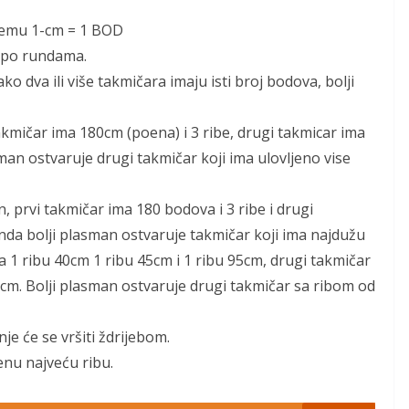
stemu 1-cm = 1 BOD
 po rundama.
o dva ili više takmičara imaju isti broj bodova, bolji
 takmičar ima 180cm (poena) i 3 ribe, drugi takmicar ima
man ostvaruje drugi takmičar koji ima ulovljeno vise
n, prvi takmičar ima 180 bodova i 3 ribe i drugi
onda bolji plasman ostvaruje takmičar koji ima najdužu
ma 1 ribu 40cm 1 ribu 45cm i 1 ribu 95cm, drugi takmičar
0cm. Bolji plasman ostvaruje drugi takmičar sa ribom od
je će se vršiti ždrijebom.
enu najveću ribu.