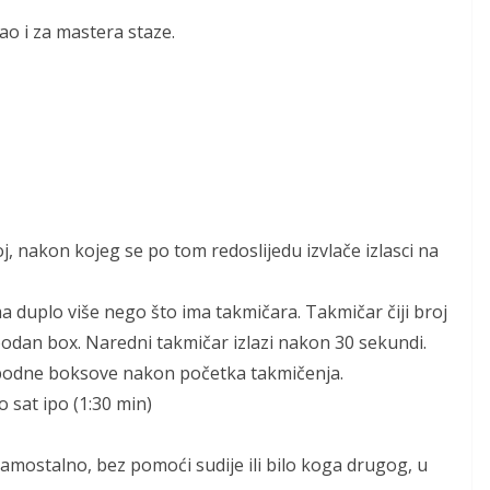
ao i za mastera staze.
roj, nakon kojeg se po tom redoslijedu izvlače izlasci na
ma duplo više nego što ima takmičara. Takmičar čiji broj
obodan box. Naredni takmičar izlazi nakon 30 sekundi.
lobodne boksove nakon početka takmičenja.
 sat ipo (1:30 min)
samostalno, bez pomoći sudije ili bilo koga drugog, u