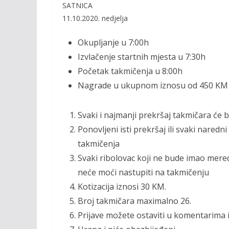
b
er
l
y
SATNICA
o
Li
11.10.2020. nedjelja
o
n
Okupljanje u 7:00h
k
k
Izvlačenje startnih mjesta u 7:30h
Početak takmičenja u 8:00h
Nagrade u ukupnom iznosu od 450 KM
Svaki i najmanji prekršaj takmičara ć
Ponovljeni isti prekršaj ili svaki nared
takmičenja
Svaki ribolovac koji ne bude imao meredo
neće moći nastupiti na takmičenju
Kotizacija iznosi 30 KM.
Broj takmičara maximalno 26.
Prijave možete ostaviti u komentarima il