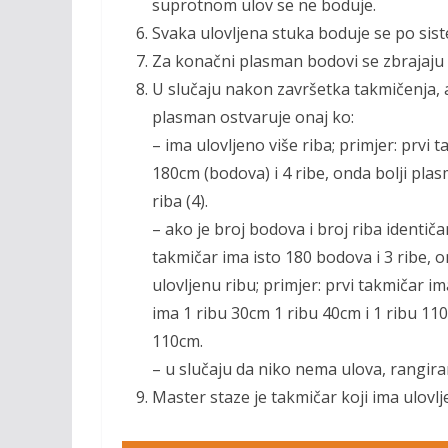
suprotnom ulov se ne boduje.
Svaka ulovljena stuka boduje se po si
Za konačni plasman bodovi se zbrajaju
U slučaju nakon završetka takmičenja, ak
plasman ostvaruje onaj ko:
– ima ulovljeno više riba; primjer: prvi
180cm (bodova) i 4 ribe, onda bolji plas
riba (4).
– ako je broj bodova i broj riba identiča
takmičar ima isto 180 bodova i 3 ribe, 
ulovljenu ribu; primjer: prvi takmičar i
ima 1 ribu 30cm 1 ribu 40cm i 1 ribu 11
110cm.
– u slučaju da niko nema ulova, rangiran
Master staze je takmičar koji ima ulovlj