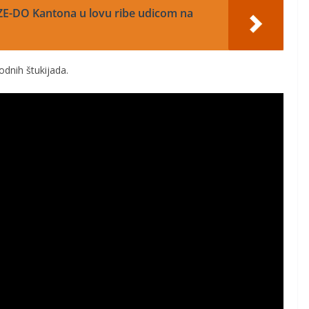
 ZE-DO Kantona u lovu ribe udicom na
odnih štukijada.