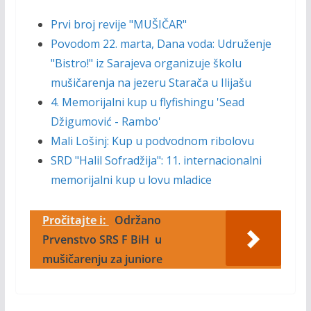
Prvi broj revije "MUŠIČAR"
Povodom 22. marta, Dana voda: Udruženje
"Bistro!" iz Sarajeva organizuje školu
mušičarenja na jezeru Starača u Ilijašu
4. Memorijalni kup u flyfishingu 'Sead
Džigumović - Rambo'
Mali Lošinj: Kup u podvodnom ribolovu
SRD "Halil Sofradžija": 11. internacionalni
memorijalni kup u lovu mladice
Pročitajte i:
Održano
Prvenstvo SRS F BiH u
mušičarenju za juniore