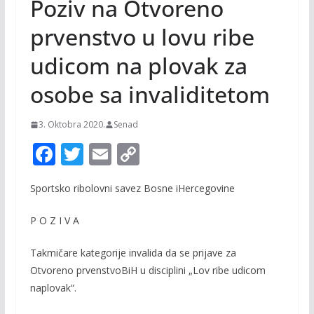
Poziv na Otvoreno
prvenstvo u lovu ribe
udicom na plovak za
osobe sa invaliditetom
3. Oktobra 2020.
Senad
F
T
E
C
ac
w
m
o
Sportsko
ribolovni
savez
Bosne
i
Hercegovine
e
itt
ai
p
b
er
l
y
P O Z I V A
o
Li
T
akmičare
kategorije
invalida
da
se
prijave
za
o
n
Otvoreno
prvenstvo
BiH
u
disciplini
„
Lov
ribe
udicom
k
k
na
plovak
“.