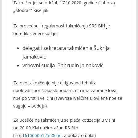
Takmičenje
se
održati
17.10.2020.
godine
(
subota
)
„
Modrac
“
Kiseljak
.
Za
provedbu
i
regularnost
takmičenja
SRS
BiH
je
odredilo
sledeće
sudije
:
delegat
i
sekretara
takmičenja
Šukrija
Jamaković
vrhovni
sudija
Bahrudin
Jamaković
Za
ovo
takmičenje
nije
dirigovana
tehnika
ribolova
(
izbor
štapa
slobodan
),
niti
ima
zabrane
lova
ribe
po
vrsti
i
veličini
(
sve
vrste
i
veličine
ulovljene
ribe
se
vagaju
–
boduju
).
Za
učešće
na
takmičenju
se
plaća
kotizacija
u
visini
od
20
,00
KM
na
žiro
račun
RS
BiH
broj:
1610000012560056
, a
dokaz
o
uplati