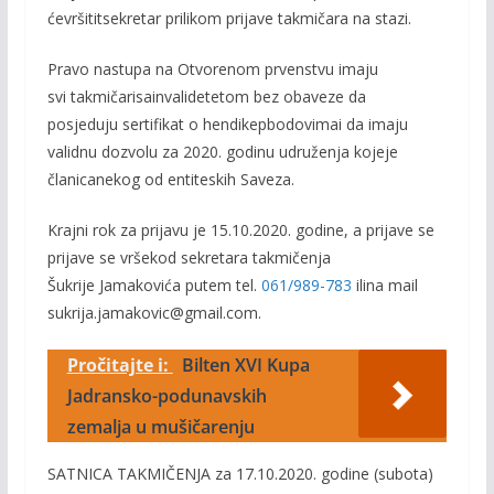
će
vršitit
sekretar
prilikom
prijave
takmičara
na
stazi
.
Pra
vo
nastupa
na
Otvorenom
prvenstvu
imaj
u
svi
takmičari
sa
invalidetetom
bez
obaveze
da
posjeduju
sertifikat
o
hendikep
bodovima
i
da
imaju
validnu
dozvolu
za
2020.
godinu
udruženja
koje
je
članica
nekog
od
entiteskih
Saveza
.
Krajni
rok
za
prijavu
je 15.10.2020
. godine, a
prijave
se
prijave
s
e
vrše
kod
sekretara
takmičenja
Šukrije
Jamakovića
putem
tel.
061/989-783
ili
na
mail
sukrija.jamakovic
@
gmail.com
.
Pročitajte i:
Bilten XVI Kupa
Jadransko-podunavskih
zemalja u mušičarenju
SATNICA TA
KMIČENJA
za
17.10.2020. godine
(
subota
)