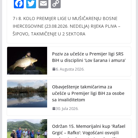
F
T
E
C
ac
w
m
o
7 i 8. KOLO PREMIJER LIGE U MUŠIČARENJU BOSNE
e
itt
ai
p
IHERCEGOVINE (23.08.2026. NEDELJA) RIJEKA PLIVA –
b
er
l
y
ŠIPOVO, TAKMIČENJE U 2 SEKTORA
o
Li
o
n
Poziv za učešće u Premijer ligi SRS
k
k
BiH u disciplini ‘Lov šarana i amura’
6. Augusta 2026.
Obavještenje takmičarima za
učešće u Premijer ligi BiH za osobe
sa invaliditetom
30. Jula 2026.
Održan 15. Memorijalni kup ‘Rafael
Grgić – Rafko’: Vogošćani osvojili