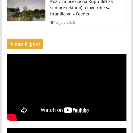
Poziv za učešće na Kupu BiH za
seniore (ekipno) u lovu ribe sa
hranilicom – Feeder
15. Jula 2026.
Video klipovi