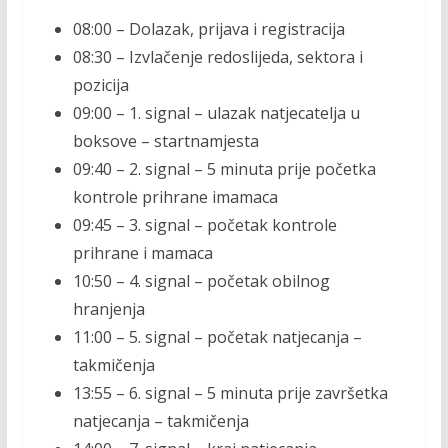
08
:00 –
Dolazak
,
prijava
i
registracija
08
:30 –
Izvlačenje
redoslijeda
,
sektora
i
pozicija
09
:00 –
1
. signal –
ulazak
natjecatelja
u
boksove
–
startna
mjesta
09
:40 –
2.
signal – 5
minuta
prije
početka
kontrole p
rihrane
i
mamaca
09
:45 –
3.
signal –
početak
kontrole
prihrane
i
mamaca
10
:50 –
4.
signal –
početak
obilnog
hranjenja
11
:00 –
5. signal –
početak
natjecanja
–
takmičenja
13
:55 –
6.
signal – 5
minuta
prije
završetka
natjecanja
–
takmičenja