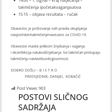
14
:00 –
7.
signal –
kraj
natjecanja
–
takmičenja
i
početak
vaganja
ulova
15
:15
–
objava
rezultata
–
ručak
Obavezno
je
poštovanje
svih
pravila
okupljanja
na
sportskim
takmičenjima
vezano
za
COVID-19.
Obavezne
maske
prilikom
žrijebanja
i
vaganja
i
dezinfekcija
ruku
kod
žrijebanja
.
Svi
takmičari
pristupaju
takmičenju
na
vlastitu
odogovornost
.
DOBRO DOŠLI –
B I S T R O
PREDSJEDNIK, D
ANIJEL KOBAČIĆ
Post Views:
903
POSTOVI SLIČNOG
SADRŽAJA