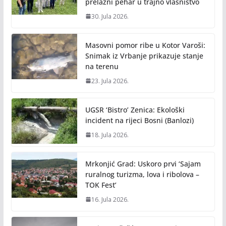
prelazni pehar u trajno vlasništvo
30. Jula 2026.
Masovni pomor ribe u Kotor Varoši:
Snimak iz Vrbanje prikazuje stanje
na terenu
23. Jula 2026.
UGSR ‘Bistro’ Zenica: Ekološki
incident na rijeci Bosni (Banlozi)
18. Jula 2026.
Mrkonjić Grad: Uskoro prvi ‘Sajam
ruralnog turizma, lova i ribolova –
TOK Fest’
16. Jula 2026.