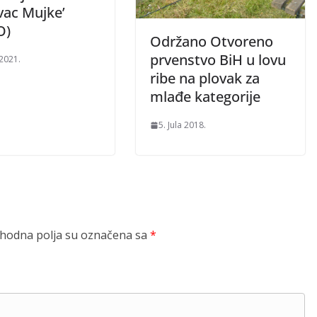
vac Mujke’
O)
Održano Otvoreno
prvenstvo BiH u lovu
 2021.
ribe na plovak za
mlađe kategorije
5. Jula 2018.
odna polja su označena sa
*