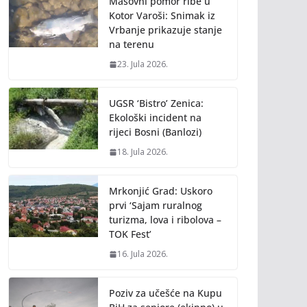
Masovni pomor ribe u
Kotor Varoši: Snimak iz
Vrbanje prikazuje stanje
na terenu
23. Jula 2026.
UGSR ‘Bistro’ Zenica:
Ekološki incident na
rijeci Bosni (Banlozi)
18. Jula 2026.
Mrkonjić Grad: Uskoro
prvi ‘Sajam ruralnog
turizma, lova i ribolova –
TOK Fest’
16. Jula 2026.
Poziv za učešće na Kupu