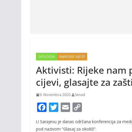
EKOLOGIJA
NAJNOVIJE VIJESTI
Aktivisti: Rijeke nam p
cijevi, glasajte za zaš
9. Novembra 2020.
Senad
F
T
E
C
ac
w
m
o
U Sarajevu je danas održana konferencija za medije 
e
itt
ai
p
pod nazivom “Glasaj za okoliš!”.