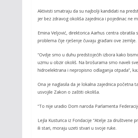
b
er
l
y
o
Li
Aktivisti smatraju da su najbolji kandidati na pr
jer bez zdravog okoliša zajednica i pojedinac ne m
o
n
k
k
Emina Veljović, direktorica Aarhus centra obratila 
problema čije rješenje čuvaju građani ove zemlje.
“Ovdje smo u duhu predstojećih izbora kako bismo 
uzmu u obzir okoliš. Na brošurama smo naveli sve 
hidroelektrana i nepropisno odlaganja otpada”, kaz
Ona je naglasila da je lokalna zajednica početna ta
usvojile Zakon o zaštiti okoliša.
“To nije uradio Dom naroda Parlamenta Federacije B
Lejla Kusturica iz Fondacije “Atelje za društvene pr
ili stari, moraju uzeti stvari u svoje ruke.