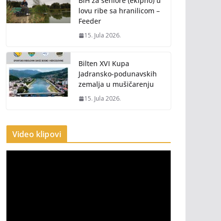
BiH za seniore (ekipno) u
lovu ribe sa hranilicom –
Feeder
15. Jula 2026.
Bilten XVI Kupa
Jadransko-podunavskih
zemalja u mušičarenju
15. Jula 2026.
Video klipovi