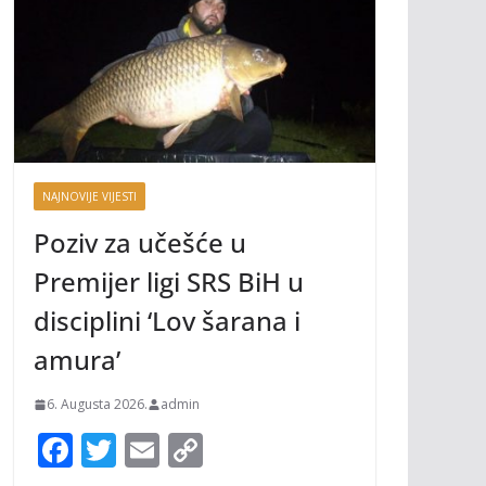
NAJNOVIJE VIJESTI
Poziv za učešće u
Premijer ligi SRS BiH u
disciplini ‘Lov šarana i
amura’
6. Augusta 2026.
admin
F
T
E
C
ac
w
m
o