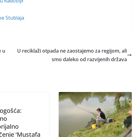
u Radoblji!
ke Stublaja
e u
U reciklaži otpada ne zaostajemo za regijom, ali
smo daleko od razvijenih država
ogošća:
ano
ijalno
čenje ‘Mustafa