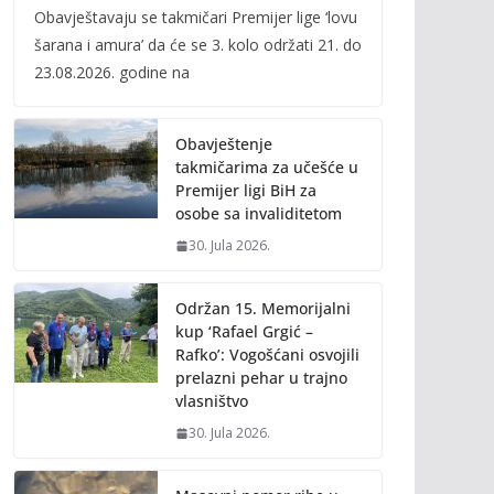
Obavještavaju se takmičari Premijer lige ‘lovu
e
itt
ai
p
šarana i amura’ da će se 3. kolo održati 21. do
b
er
l
y
23.08.2026. godine na
o
Li
o
n
Obavještenje
k
k
takmičarima za učešće u
Premijer ligi BiH za
osobe sa invaliditetom
30. Jula 2026.
Održan 15. Memorijalni
kup ‘Rafael Grgić –
Rafko’: Vogošćani osvojili
prelazni pehar u trajno
vlasništvo
30. Jula 2026.