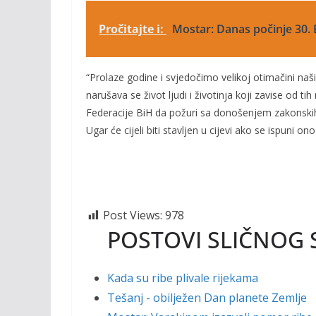
Pročitajte i:
Mostar: Danas počinje 30.
“Prolaze godine i svjedočimo velikoj otimačini naš
narušava se život ljudi i životinja koji zavise od t
Federacije BiH da požuri sa donošenjem zakonskih 
Ugar će cijeli biti stavljen u cijevi ako se ispuni on
Post Views:
978
POSTOVI SLIČNOG 
Kada su ribe plivale rijekama
Tešanj - obilježen Dan planete Zemlje