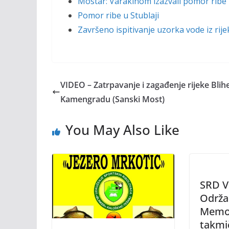
Mostar: Varakinom izazvali pomor ribe 
Pomor ribe u Stublaji
Završeno ispitivanje uzorka vode iz rije
VIDEO – Zatrpavanje i zagađenje rijeke Blih
Kamengradu (Sanski Most)
You May Also Like
SRD V
Održ
Memor
takmi