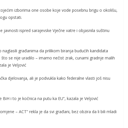
edstojećim izborima one osobe koje vode posebnu brigu o okolišu,
ogu opstati.
se javnosti ispred sarajevske Vječne vatre i objasnila suštinu
naglasili građanima da prilikom biranja budućih kandidata
što se nije uradilo – imamo nečist zrak, cunami gradnje malih
ala je Veljović
čka djelovanja, ali je podvukla kako federalne vlasti još nisu
iH i to je kočnica na putu ka EU”, kazala je Veljović
omjene – ACT” rekla je da svi građani, bez obzira da li bili mladi