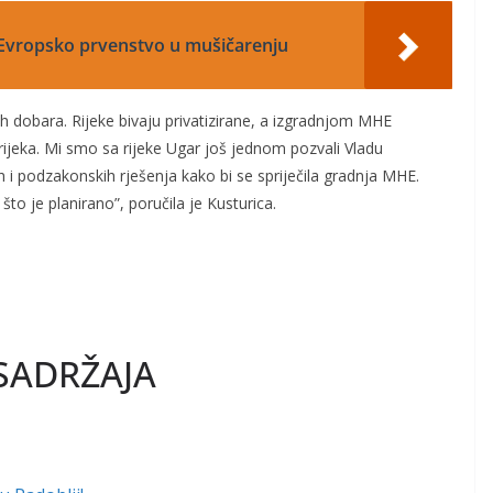
 Evropsko prvenstvo u mušičarenju
ih dobara. Rijeke bivaju privatizirane, a izgradnjom MHE
ih rijeka. Mi smo sa rijeke Ugar još jednom pozvali Vladu
i podzakonskih rješenja kako bi se spriječila gradnja MHE.
o što je planirano”, poručila je Kusturica.
SADRŽAJA