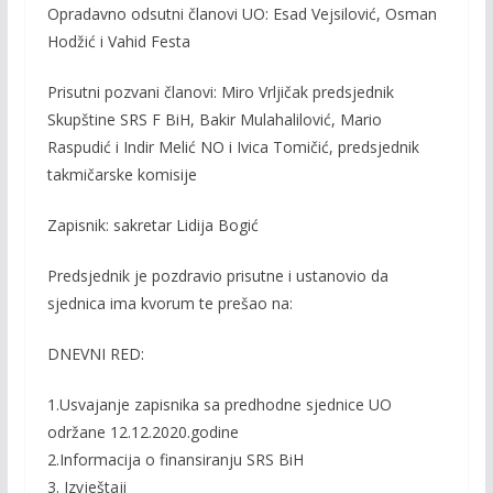
Opradavno odsutni članovi UO: Esad Vejsilović, Osman
Hodžić i Vahid Festa
Prisutni pozvani članovi: Miro Vrljičak predsjednik
Skupštine SRS F BiH, Bakir Mulahalilović, Mario
Raspudić i Indir Melić NO i Ivica Tomičić, predsjednik
takmičarske komisije
Zapisnik: sakretar Lidija Bogić
Predsjednik je pozdravio prisutne i ustanovio da
sjednica ima kvorum te prešao na:
DNEVNI RED:
1.Usvajanje zapisnika sa predhodne sjednice UO
održane 12.12.2020.godine
2.Informacija o finansiranju SRS BiH
3. Izvještaji