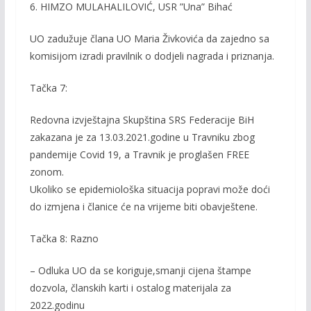
6. HIMZO MULAHALILOVIĆ, USR ”Una” Bihać
UO zadužuje člana UO Maria Živkovića da zajedno sa
komisijom izradi pravilnik o dodjeli nagrada i priznanja.
Tačka 7:
Redovna izvještajna Skupština SRS Federacije BiH
zakazana je za 13.03.2021.godine u Travniku zbog
pandemije Covid 19, a Travnik je proglašen FREE
zonom.
Ukoliko se epidemiološka situacija popravi može doći
do izmjena i članice će na vrijeme biti obavještene.
Tačka 8: Razno
– Odluka UO da se koriguje,smanji cijena štampe
dozvola, članskih karti i ostalog materijala za
2022.godinu