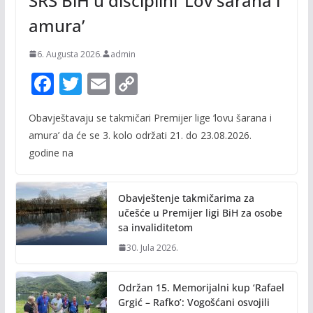
SRS BiH u disciplini ‘Lov šarana i
amura’
6. Augusta 2026.
admin
F
T
E
C
ac
w
m
o
Obavještavaju se takmičari Premijer lige ‘lovu šarana i
e
itt
ai
p
amura’ da će se 3. kolo održati 21. do 23.08.2026.
b
er
l
y
godine na
o
Li
o
n
Obavještenje takmičarima za
k
k
učešće u Premijer ligi BiH za osobe
sa invaliditetom
30. Jula 2026.
Održan 15. Memorijalni kup ‘Rafael
Grgić – Rafko’: Vogošćani osvojili