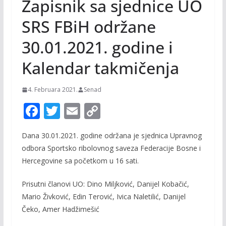
Zapisnik sa sjednice UO
SRS FBiH održane
30.01.2021. godine i
Kalendar takmičenja
4. Februara 2021.
Senad
F
T
E
C
ac
w
m
o
Dana 30.01.2021. godine održana je sjednica Upravnog
e
itt
ai
p
odbora Sportsko ribolovnog saveza Federacije Bosne i
b
er
l
y
Hercegovine sa početkom u 16 sati.
o
Li
Prisutni članovi UO: Dino Miljković, Danijel Kobačić,
o
n
Mario Živković, Edin Terović, Ivica Naletilić, Danijel
k
k
Čeko, Amer Hadžimešić