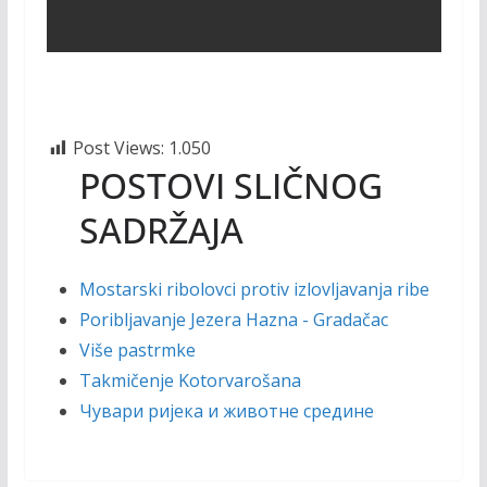
Post Views:
1.050
POSTOVI SLIČNOG
SADRŽAJA
Mostarski ribolovci protiv izlovljavanja ribe
Poribljavanje Jezera Hazna - Gradačac
Više pastrmke
Takmičenje Kotorvarošana
Чувари ријека и животне средине