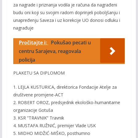
za nagrade i priznanja vodila je računa da nagrađeni
budu oni koji su svojim radom doprinjeli poboljšanju i
unapređenju Saveza i uz korekcije UO donosi odluku i
nagrađuje
Pročitajte i:
Pokušao pecati u
centru Sarajeva, reagovala
policija
PLAKETU SA DIPLOMOM
1. LEJLA KUSTURICA, direktorica Fondacije Atelje za
društvene promjene-ACT
2. ROBERT OROZ, predsjednik ekološko-humanitarne
organizacije Gotuša
3. KSR ”TRAVNIK” Travnik
4. MUSTAFA RUŽNIĆ, premijer Vlade USK
5. MIDHO MIDŽIĆ-MIŠKO, posthumno