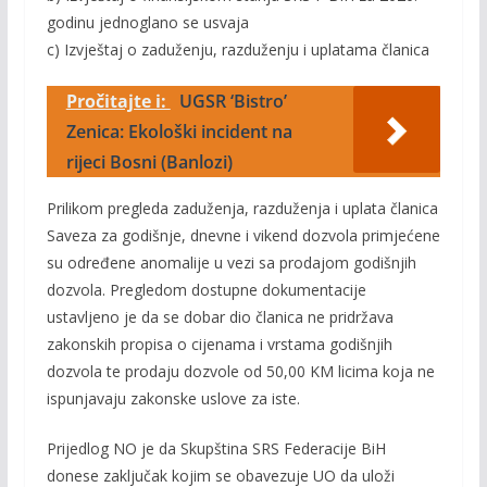
godinu jednoglano se usvaja
c) Izvještaj o zaduženju, razduženju i uplatama članica
Pročitajte i:
UGSR ‘Bistro’
Zenica: Ekološki incident na
rijeci Bosni (Banlozi)
Prilikom pregleda zaduženja, razduženja i uplata članica
Saveza za godišnje, dnevne i vikend dozvola primjećene
su određene anomalije u vezi sa prodajom godišnjih
dozvola. Pregledom dostupne dokumentacije
ustavljeno je da se dobar dio članica ne pridržava
zakonskih propisa o cijenama i vrstama godišnjih
dozvola te prodaju dozvole od 50,00 KM licima koja ne
ispunjavaju zakonske uslove za iste.
Prijedlog NO je da Skupština SRS Federacije BiH
donese zaključak kojim se obavezuje UO da uloži