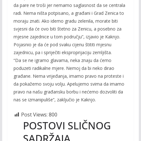
da pare ne troši jer nemamo saglasnost da se centrala
radi. Nema ništa potpisano, a građani i Grad Zenica to
moraju znati. Ako idemo gradu zelenila, morate biti
svjesni da će ovo biti štetno za Zenicu, a posebno za
mjesne zajednice u tom području”, izjavio je Kaknjo.
Pojasnio je da će pod svaku cijenu štititi mjesnu
zajednicu, pa i spriječiti eksproprijaciju zemljišta.
“Da se ne igramo glavama, neka znaju da ćemo
poduzeti radikalne mjere. Nemoj da bi neko dirao
građane. Nema vrijeđanja, imamo pravo na proteste i
da pokažemo svoju volju. Apelujemo svima da imamo
pravo na našu građansku borbu i nećemo dozvoliti da
nas se izmanipuliše”, zaključio je Kaknjo.
Post Views:
800
POSTOVI SLIČNOG
SADRŽAJA