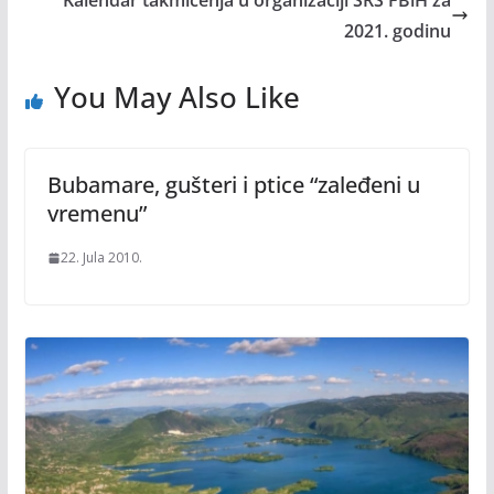
Kalendar takmičenja u organizaciji SRS FBiH za
2021. godinu
You May Also Like
Bubamare, gušteri i ptice “zaleđeni u
vremenu”
22. Jula 2010.