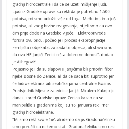
gradnji hidrocentrale i da će se uzeti mišljenje ljudi.
Ljudi iz Gradske uprave su rekli da je potrebno 1.500
potpisa, mi smo priložili više od toga. Međutim, ima još
potpisa, ali zbog brzine reagovanja, htjeli smo da ovo
čim prije dođe na Gradsko vijeće. I Elektroprivreda
forsira ovu priču, počeo je i proces eksproprijacije
zemljišta i objekata, za sada tri objekta, ali stava smo
da ova HE Janjići Zenici ništa dobro ne donosi”, dodao
je Alibegović.
Pojasnio je i da su slapovi u Janjićima bili prirodni filter
rijeke Bosne do Zenice, ali da će sada biti suprotno jer
će hidroelektrana biti septička jama centralne Bosne.
Predsjednik Mjesne zajednice Janjići Miralem Kaknjo je
danas ispred Gradske uprave Zenica kazao da se
manipuliše s građanima koji su 16. januara rekli “ne”
gradnji hidroelektrane.
“Mi smo rekli svoje ‘ne’, ali idemo dalje. Gradonačelniku
smo poručili da nećemo stati. Gradonačelniku smo rekli