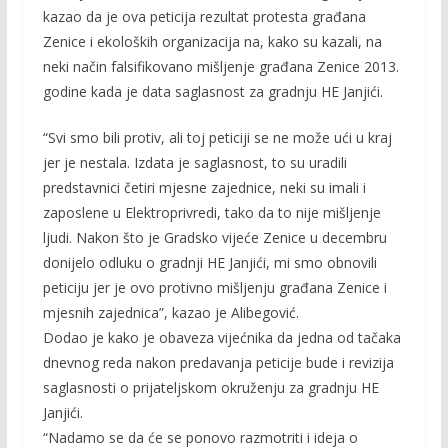
kazao da je ova peticija rezultat protesta građana
Zenice i ekoloških organizacija na, kako su kazali, na
neki način falsifikovano mišljenje građana Zenice 2013.
godine kada je data saglasnost za gradnju HE Janjići.
“Svi smo bili protiv, ali toj peticiji se ne može ući u kraj
jer je nestala. Izdata je saglasnost, to su uradili
predstavnici četiri mjesne zajednice, neki su imali i
zaposlene u Elektroprivredi, tako da to nije mišljenje
ljudi. Nakon što je Gradsko vijeće Zenice u decembru
donijelo odluku o gradnji HE Janjići, mi smo obnovili
peticiju jer je ovo protivno mišljenju građana Zenice i
mjesnih zajednica”, kazao je Alibegović.
Dodao je kako je obaveza vijećnika da jedna od tačaka
dnevnog reda nakon predavanja peticije bude i revizija
saglasnosti o prijateljskom okruženju za gradnju HE
Janjići.
“Nadamo se da će se ponovo razmotriti i ideja o