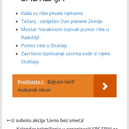
Kada su ribe plivale rijekama
Tešanj - obilježen Dan planete Zemlje
Mostar: Varakinom izazvali pomor ribe u
Radoblji!
Pomor ribe u Stublaji
Završeno ispitivanje uzorka vode iz rijeke
Stublaja
Pročitajte i:
Bajram šerif
mubarek olsun
U subotu akcija ‘Livno bez smeća’