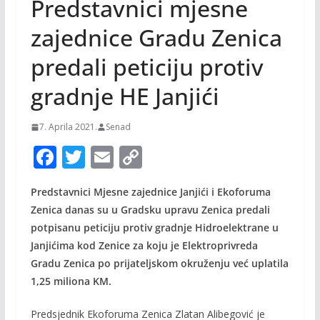
Predstavnici mjesne
zajednice Gradu Zenica
predali peticiju protiv
gradnje HE Janjići
7. Aprila 2021.
Senad
F
T
E
C
ac
w
m
o
Predstavnici Mjesne zajednice Janjići i Ekoforuma
e
itt
ai
p
Zenica danas su u Gradsku upravu Zenica predali
b
er
l
y
potpisanu peticiju protiv gradnje Hidroelektrane u
o
Li
Janjićima kod Zenice za koju je Elektroprivreda
o
n
Gradu Zenica po prijateljskom okruženju već uplatila
1,25 miliona KM.
k
k
Predsjednik Ekoforuma Zenica Zlatan Alibegović je