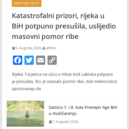
NAJNOVIJE VIJESTI
Katastrofalni prizori, rijeka u
BiH potpuno presušila, uslijedio
masovni pomor ribe
9. Augusta 2026.
admin
F
T
E
C
ac
w
m
o
Rijeka Turjanica na ušću u Vrbas kod Laktaša potpuno
e
itt
ai
p
je presušila, što je izazvalo pomor ribe, dok meteorolozi
b
er
l
y
upozoravaju da
o
Li
o
n
Satnica 7. i 8. kola Premijer lige BiH
k
k
u mušičarenju
7. Augusta 2026.