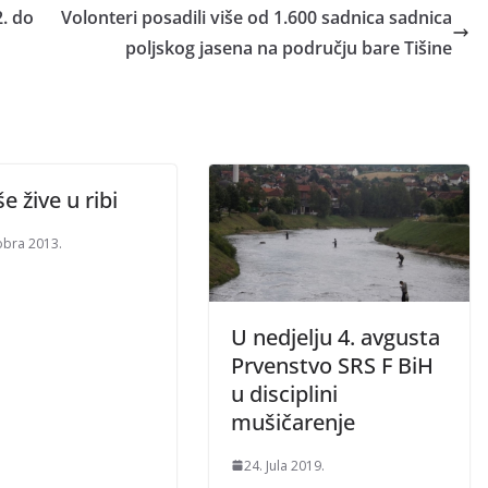
2. do
Volonteri posadili više od 1.600 sadnica sadnica
poljskog jasena na području bare Tišine
še žive u ribi
obra 2013.
U nedjelju 4. avgusta
Prvenstvo SRS F BiH
u disciplini
mušičarenje
24. Jula 2019.