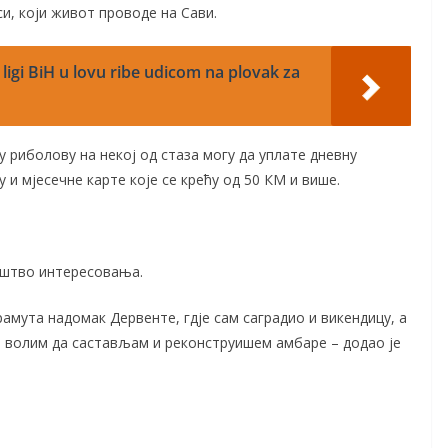
и, који живот проводе на Сави.
ligi BiH u lovu ribe udicom na plovak za
у риболову на некој од стаза могу да уплате дневну
 и мјесечне карте које се крећу од 50 КМ и више.
оштво интересовања.
мута надомак Дервенте, гдје сам саградио и викендицу, а
е волим да састављам и реконструишем амбаре – додао је