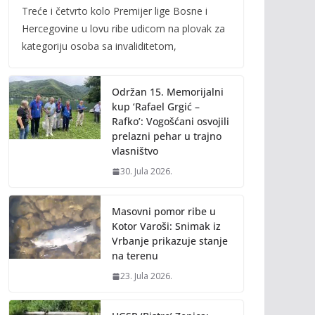
Treće i četvrto kolo Premijer lige Bosne i
e
itt
ai
p
Hercegovine u lovu ribe udicom na plovak za
b
er
l
y
kategoriju osoba sa invaliditetom,
o
Li
o
n
Održan 15. Memorijalni
k
k
kup ‘Rafael Grgić –
Rafko’: Vogošćani osvojili
prelazni pehar u trajno
vlasništvo
30. Jula 2026.
Masovni pomor ribe u
Kotor Varoši: Snimak iz
Vrbanje prikazuje stanje
na terenu
23. Jula 2026.