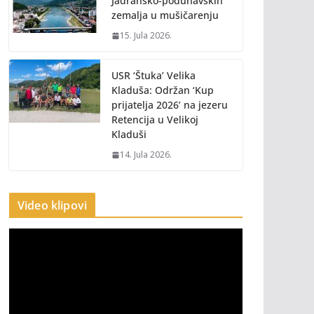
Jadransko-podunavskih
zemalja u mušičarenju
15. Jula 2026.
USR ‘Štuka’ Velika
Kladuša: Održan ‘Kup
prijatelja 2026’ na jezeru
Retencija u Velikoj
Kladuši
14. Jula 2026.
Video klipovi