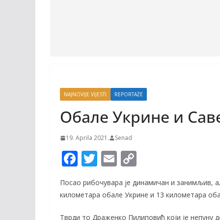
NAJNOVIJE VIJESTI
REPORTAŽE
Обале Укрине и Саве
19. Aprila 2021.
Senad
F
T
E
C
ac
w
m
o
Посао рибочувара је динамичан и занимљив, а
e
itt
ai
p
километара обале Укрине и 13 километара обал
b
er
l
y
Тврди то Драженко Пилиповић који је непуну де