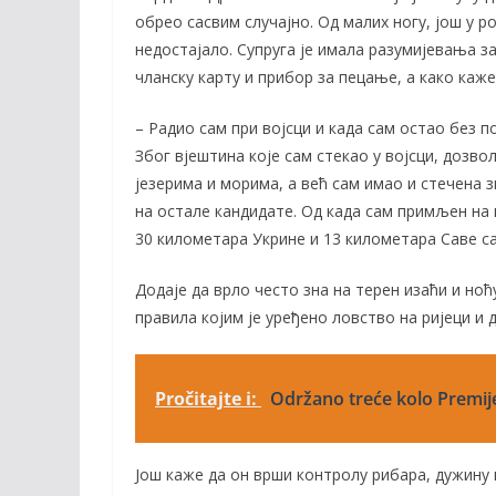
o
Li
обрео сасвим случајно. Од малих ногу, још у р
o
n
недостајало. Супруга је имала разумијевања за
k
k
чланску карту и прибор за пецање, а како каже,
– Радио сам при војсци и када сам остао без п
Због вјештина које сам стекао у војсци, дозв
језерима и морима, а већ сам имао и стечена 
на остале кандидате. Од када сам примљен на п
30 километара Укрине и 13 километара Саве са
Додаје да врло често зна на терен изаћи и но
правила којим је уређено ловство на ријеци и
Pročitajte i:
Održano treće kolo Premije
Још каже да он врши контролу рибара, дужину 