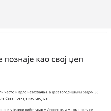
 познаје као свој џеп
ли често и врло незахвалан, а десетогодишњим радом 30
е Саве познаје као свој џеп.
ценију једини рибочувар у Дервенти, а у том послу се