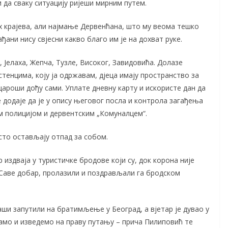
 да сваку ситуацију ријеши мирним путем.
х крајева, али најмање Дервенћана, што му веома тешко
ђани нису свјесни какво благо им је на дохват руке.
 Јелаха, Жепча, Тузле, Високог, Завидовића. Долазе
рстенцима, коју ја одржавам, дјеца имају пространство за
цароши дођу сами. Уплате дневну карту и искористе дан да
 додаје да је у опису његовог посла и контрола загађења
ом полицијом и дервентским „Комуналцем“.
есто остављају отпад за собом.
здваја у туристичке бродове који су, док корона није
ј Саве добар, пролазили и поздрављали га бродском
каши запутили на братимљење у Београд, а вјетар је дувао у
вамо и изведемо на праву путању – прича Пилиповић те