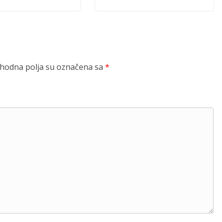
odna polja su označena sa
*