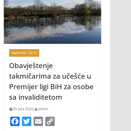
NAJNOVIJE VIJESTI
Obavještenje
takmičarima za učešće u
Premijer ligi BiH za osobe
sa invaliditetom
30. Jula 2026.
admin
F
T
E
C
ac
w
m
o