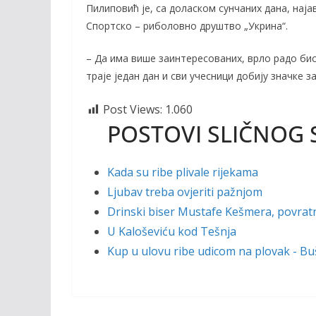
Пилиповић је, са доласком сунчаних дана, наја
Спортско – риболовно друштво „Укрина“.
– Да има више заинтересованих, врло радо би
траје један дан и сви учесници добију значке з
Post Views:
1.060
POSTOVI SLIČNOG 
Kada su ribe plivale rijekama
Ljubav treba ovjeriti pažnjom
Drinski biser Mustafe Kešmera, povratni
U Kaloševiću kod Tešnja
Kup u ulovu ribe udicom na plovak - Bu