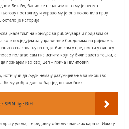
одном Бихаћу, бавио се пецањем и то му је веома
 његову носталгију и управо му је она поклонила прву
 остало је историја.
осла „налетим“ на конкурс за рибочувара и пријавим се.
ола које посједујем за управљање бродовима на ријекама,
знања о спасавању на води, био сам у предности у односу
осао полагао сам низ испита који су били заиста тешки, а
да познајем као свој џеп – прича Пилиповић.
ћу, истичући да људи немају разумијевања за мноштво
 да би му добро дошао бар један помоћник.
r SPIN lige BiH
и врсту улова, те редовну обнову чланских карата. Иако у