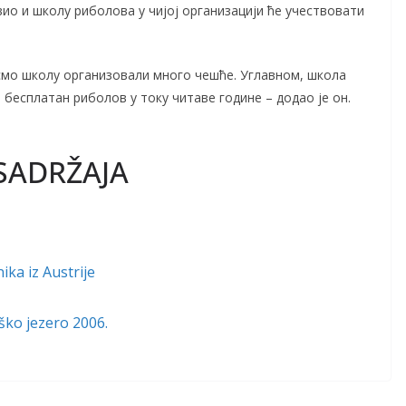
вио и школу риболова у чијој организацији ће учествовати
смо школу организовали много чешће. Углавном, школа
а бесплатан риболов у току читаве године – додао је он.
SADRŽAJA
ka iz Austrije
ško jezero 2006.