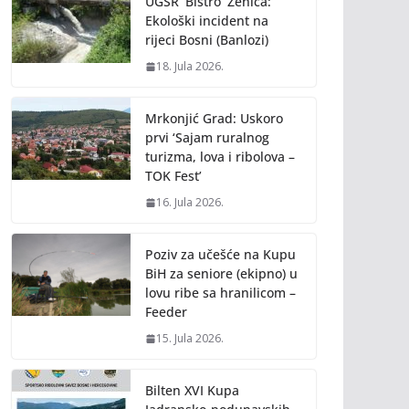
UGSR ‘Bistro’ Zenica:
Ekološki incident na
rijeci Bosni (Banlozi)
18. Jula 2026.
Mrkonjić Grad: Uskoro
prvi ‘Sajam ruralnog
turizma, lova i ribolova –
TOK Fest’
16. Jula 2026.
Poziv za učešće na Kupu
BiH za seniore (ekipno) u
lovu ribe sa hranilicom –
Feeder
15. Jula 2026.
Bilten XVI Kupa