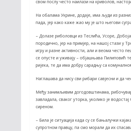
свом послу често наилази на криволов, настоји
На обалама Укрине, додаје, има људи из разни
пада, јер како каже жао му је што његови сугра
– Долазе риболовци из Теслића, Усоре, Добоја,
породично, јер на примјер, на нашој стази у Т
игру и разне активности, али и веома често пе
се опусте и уживају – објашњава Пилиповић те
ријека, те да има добру сарадњу са комуналн
Наглашава да нису сви рибари савјесни и да ч
Међу занимљивим догодовштинама, рибочувар и
завладала, сваког уторка, уколико је водоста
сиреном.
– Била је ситуација када су се бањалучки каја
супротном правцу, па смо морали да их спаса