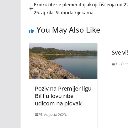
Pridružite se plemenitoj akciji čišćenja od 2
25. aprila: Sloboda rijekama
You May Also Like
Sve vi
31. Okt
Poziv na Premijer ligu
BiH u lovu ribe
udicom na plovak
25. Augusta 2023.