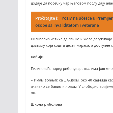
додаје да посебну чар његовом послу дају алас
Pročitajte i:
Poziv na učešće u Premijer 
osobe sa invaliditetom i veterane
Пилиповић истиче да сви који желе да уживају 
дозволу која кошта десет марака, а доступне су
Хобији
Пилиповић, поред рибочуварства, има још мн
– Имам воћњак са шљивом, око 40 садница кара
активно се бавим и ловом. У слободно вријем
он.
Школа риболова