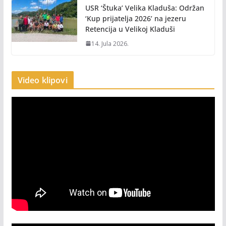
USR ‘Štuka’ Velika Kladuša: Održan
‘Kup prijatelja 2026’ na jezeru
Retencija u Velikoj Kladuši
14. Jula 2026.
Video klipovi