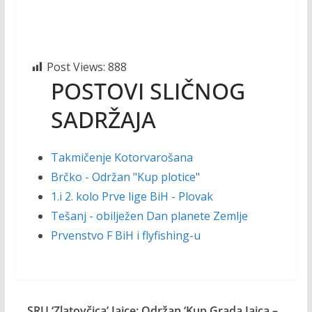
Post Views:
888
POSTOVI SLIČNOG
SADRŽAJA
Takmičenje Kotorvarošana
Brčko - Održan "Kup plotice"
1.i 2. kolo Prve lige BiH - Plovak
Tešanj - obilježen Dan planete Zemlje
Prvenstvo F BiH i flyfishing-u
SRU ‘Zlatovčica’ Jajce: Održan ‘Kup Grada Jajca –