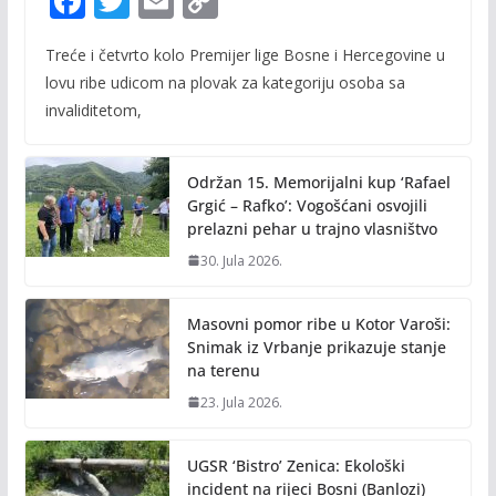
F
T
E
C
ac
w
m
o
Treće i četvrto kolo Premijer lige Bosne i Hercegovine u
e
itt
ai
p
lovu ribe udicom na plovak za kategoriju osoba sa
b
er
l
y
invaliditetom,
o
Li
o
n
Održan 15. Memorijalni kup ‘Rafael
k
k
Grgić – Rafko’: Vogošćani osvojili
prelazni pehar u trajno vlasništvo
30. Jula 2026.
Masovni pomor ribe u Kotor Varoši:
Snimak iz Vrbanje prikazuje stanje
na terenu
23. Jula 2026.
UGSR ‘Bistro’ Zenica: Ekološki
incident na rijeci Bosni (Banlozi)