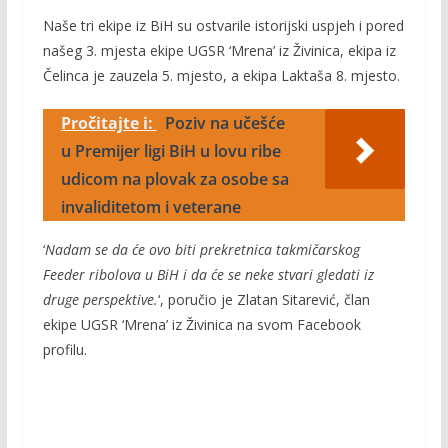
Naše tri ekipe iz BiH su ostvarile istorijski uspjeh i pored
našeg 3. mjesta ekipe UGSR ‘Mrena’ iz Živinica, ekipa iz
Čelinca je zauzela 5. mjesto, a ekipa Laktaša 8. mjesto.
Pročitajte i:
Poziv na učešće
u Premijer ligi BiH u lovu ribe
udicom na plovak za osobe sa
invaliditetom i veterane
‘
Nadam se da će ovo biti prekretnica takmičarskog
Feeder ribolova u BiH i da će se neke stvari gledati iz
druge perspektive.
‘, poručio je Zlatan Sitarević, član
ekipe UGSR ‘Mrena’ iz Živinica na svom Facebook
profilu.