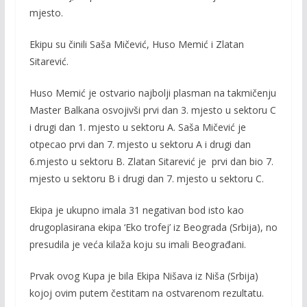
o
Li
mjesto.
o
n
Ekipu su činili Saša Mičević, Huso Memić i Zlatan
k
k
Sitarević.
Huso Memić je ostvario najbolji plasman na takmičenju
Master Balkana osvojivši prvi dan 3. mjesto u sektoru C
i drugi dan 1. mjesto u sektoru A. Saša Mičević je
otpecao prvi dan 7. mjesto u sektoru A i drugi dan
6.mjesto u sektoru B. Zlatan Sitarević je prvi dan bio 7.
mjesto u sektoru B i drugi dan 7. mjesto u sektoru C.
Ekipa je ukupno imala 31 negativan bod isto kao
drugoplasirana ekipa ‘Eko trofej’ iz Beograda (Srbija), no
presudila je veća kilaža koju su imali Beograđani.
Prvak ovog Kupa je bila Ekipa Nišava iz Niša (Srbija)
kojoj ovim putem čestitam na ostvarenom rezultatu.