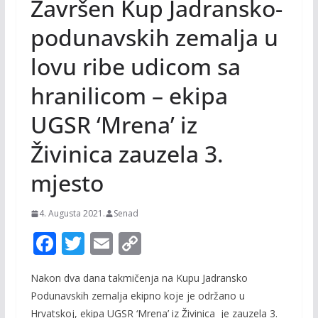
Završen Kup Jadransko-
podunavskih zemalja u
lovu ribe udicom sa
hranilicom – ekipa
UGSR ‘Mrena’ iz
Živinica zauzela 3.
mjesto
4. Augusta 2021.
Senad
F
T
E
C
ac
w
m
o
Nakon dva dana takmičenja na Kupu Jadransko
e
itt
ai
p
Podunavskih zemalja ekipno koje je održano u
b
er
l
y
Hrvatskoj, ekipa UGSR ‘Mrena’ iz Živinica je zauzela 3.