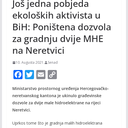
Još jedna pobjeda
ekoloških aktivista u
BiH: Poništena dozvola
za gradnju dvije MHE
na Neretvici
10. Augusta 2021.
Senad
F
T
E
C
ac
w
m
o
Ministarstvo prostornog uređenja Hercegovačko-
e
itt
ai
p
neretvanskog kantona je ukinulo građevinske
b
er
l
y
dozvole za dvije male hidroelektrane na rijeci
o
Li
Neretvici.
o
n
Uprkos tome što je gradnja malih hidroelektrana