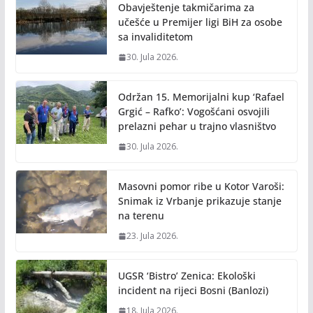
o
n
Obavještenje takmičarima za
k
k
učešće u Premijer ligi BiH za osobe
sa invaliditetom
30. Jula 2026.
Održan 15. Memorijalni kup ‘Rafael
Grgić – Rafko’: Vogošćani osvojili
prelazni pehar u trajno vlasništvo
30. Jula 2026.
Masovni pomor ribe u Kotor Varoši:
Snimak iz Vrbanje prikazuje stanje
na terenu
23. Jula 2026.
UGSR ‘Bistro’ Zenica: Ekološki
incident na rijeci Bosni (Banlozi)
18. Jula 2026.