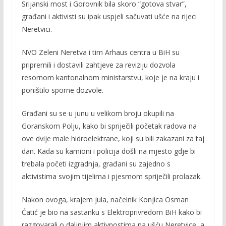
k
k
Srijanski most i Gorovnik bila skoro “gotova stvar”,
građani i aktivisti su ipak uspjeli sačuvati ušće na rijeci
Neretvici.
NVO Zeleni Neretva i tim Arhaus centra u BiH su
pripremili i dostavili zahtjeve za reviziju dozvola
resornom kantonalnom ministarstvu, koje je na kraju i
poništilo sporne dozvole.
Građani su se u junu u velikom broju okupili na
Goranskom Polju, kako bi spriječili početak radova na
ove dvije male hidroelektrane, koji su bili zakazani za taj
dan. Kada su kamioni i policija došli na mjesto gdje bi
trebala početi izgradnja, građani su zajedno s
aktivistima svojim tijelima i pjesmom spriječili prolazak.
Nakon ovoga, krajem jula, načelnik Konjica Osman
Ćatić je bio na sastanku s Elektroprivredom BiH kako bi
razgovarali o daljnjim aktivnostima na ušću Neretvice, a