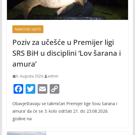
NAJNOVIJE VIJESTI
Poziv za učešće u Premijer ligi
SRS BiH u disciplini ‘Lov šarana i
amura’
6. Augusta 2026.
admin
F
T
E
C
ac
w
m
o
Obavještavaju se takmičari Premijer lige ‘lovu šarana i
e
itt
ai
p
amura’ da će se 3. kolo održati 21. do 23.08.2026.
b
er
l
y
godine na
o
Li