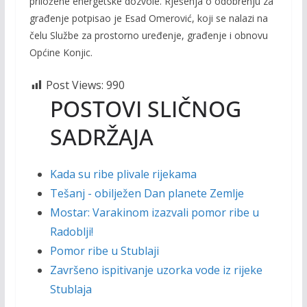
priložene energetske dozvole. Rješenja o odobrenju za
građenje potpisao je Esad Omerović, koji se nalazi na
čelu Službe za prostorno uređenje, građenje i obnovu
Općine Konjic.
Post Views:
990
POSTOVI SLIČNOG
SADRŽAJA
Kada su ribe plivale rijekama
Tešanj - obilježen Dan planete Zemlje
Mostar: Varakinom izazvali pomor ribe u
Radoblji!
Pomor ribe u Stublaji
Završeno ispitivanje uzorka vode iz rijeke
Stublaja