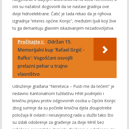
oni su nažalost dogovorili da se nastavi gradnja ove
dvije hidroelektrane. Ćatić je tada rekao da je njihova
izgradnja “interes općine Konjic”, međutim ljudi koji žive
tu ga demantuju glasnim iskazivanjem nezadovoljstva.
Pročitajte i:
Održan 15.
Memorijalni kup 'Rafael Grgić -
Rafko': Vogošćani osvojili
prelazni pehar u trajno
vlasništvo
Udruženje građana “Neretvica – Pusti me da tečem” je
nedavno Kantonalnom tužilaštvu HNK podnijelo i
krivičnu prijavu protiv odgovornih osoba u Općini Konjic
zbog sumnje da su počinile krivična djela zloupotrebe
položaja ili ovlasti i nesavjesnog rada u službi tako što
su izdali odobrenje za građenje za dvije MHE bez