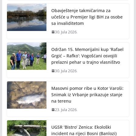
o
n
Obavještenje takmičarima za
k
k
učešće u Premijer ligi BiH za osobe
sa invaliditetom
30. Jula 2026.
Održan 15. Memorijalni kup ‘Rafael
Grgić – Rafko’: Vogošćani osvojili
prelazni pehar u trajno vlasništvo
30. Jula 2026.
Masovni pomor ribe u Kotor Varoši:
Snimak iz Vrbanje prikazuje stanje
na terenu
23. Jula 2026.
UGSR ‘Bistro’ Zenica: Ekološki
incident na rijeci Bosni (Banlozi)