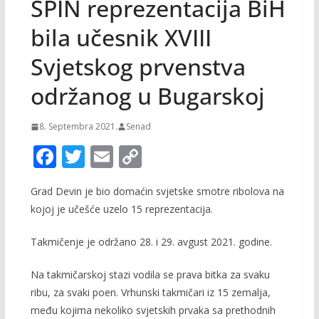
SPIN reprezentacija BiH
bila učesnik XVIII
Svjetskog prvenstva
održanog u Bugarskoj
8. Septembra 2021.
Senad
F
T
E
C
ac
w
m
o
Grad Devin je bio domaćin svjetske smotre ribolova na
e
itt
ai
p
kojoj je učešće uzelo 15 reprezentacija.
b
er
l
y
o
Li
Takmičenje je održano 28. i 29. avgust 2021. godine.
o
n
Na takmičarskoj stazi vodila se prava bitka za svaku
k
k
ribu, za svaki poen. Vrhunski takmičari iz 15 zemalja,
među kojima nekoliko svjetskih prvaka sa prethodnih