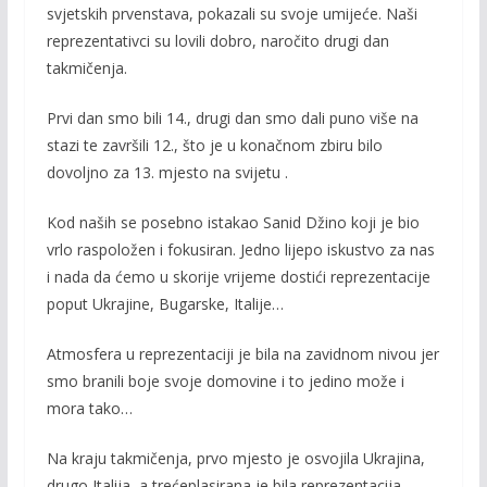
svjetskih prvenstava, pokazali su svoje umijeće. Naši
reprezentativci su lovili dobro, naročito drugi dan
takmičenja.
Prvi dan smo bili 14., drugi dan smo dali puno više na
stazi te završili 12., što je u konačnom zbiru bilo
dovoljno za 13. mjesto na svijetu .
Kod naših se posebno istakao Sanid Džino koji je bio
vrlo raspoložen i fokusiran. Jedno lijepo iskustvo za nas
i nada da ćemo u skorije vrijeme dostići reprezentacije
poput Ukrajine, Bugarske, Italije…
Atmosfera u reprezentaciji je bila na zavidnom nivou jer
smo branili boje svoje domovine i to jedino može i
mora tako…
Na kraju takmičenja, prvo mjesto je osvojila Ukrajina,
drugo Italija, a trećeplasirana je bila reprezentacija