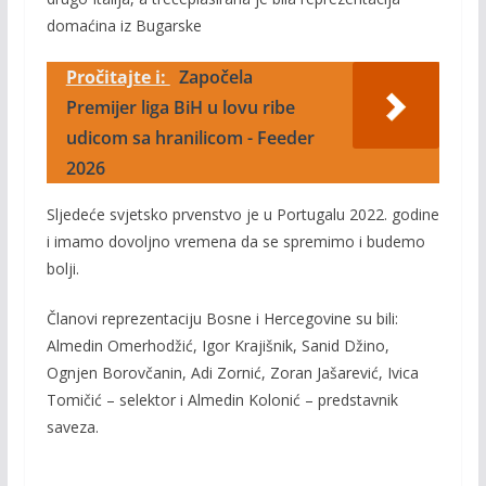
domaćina iz Bugarske
Pročitajte i:
Započela
Premijer liga BiH u lovu ribe
udicom sa hranilicom - Feeder
2026
Sljedeće svjetsko prvenstvo je u Portugalu 2022. godine
i imamo dovoljno vremena da se spremimo i budemo
bolji.
Članovi reprezentaciju Bosne i Hercegovine su bili:
Almedin Omerhodžić, Igor Krajišnik, Sanid Džino,
Ognjen Borovčanin, Adi Zornić, Zoran Jašarević, Ivica
Tomičić – selektor i Almedin Kolonić – predstavnik
saveza.