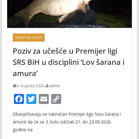
NAJNOVIJE VIJESTI
Poziv za učešće u Premijer ligi
SRS BiH u disciplini ‘Lov šarana i
amura’
6. Augusta 2026.
admin
F
T
E
C
ac
w
m
o
Obavještavaju se takmičari Premijer lige ‘lovu šarana i
e
itt
ai
p
amura’ da će se 3. kolo održati 21. do 23.08.2026.
b
er
l
y
godine na
o
Li