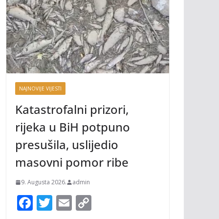
NAJNOVIJE VIJESTI
Katastrofalni prizori,
rijeka u BiH potpuno
presušila, uslijedio
masovni pomor ribe
9. Augusta 2026.
admin
F
T
E
C
ac
w
m
o