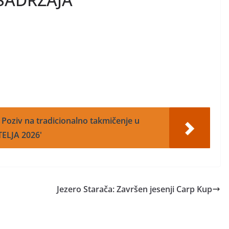
: Poziv na tradicionalno takmičenje u
TELJA 2026'
Jezero Starača: Završen jesenji Carp Kup