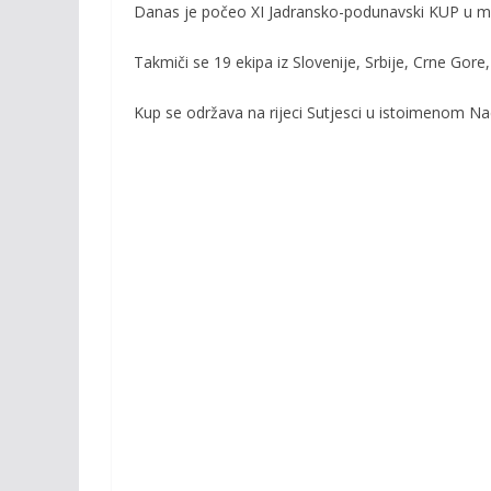
b
er
l
y
Danas je počeo XI Jadransko-podunavski KUP u mu
o
Li
Takmiči se 19 ekipa iz Slovenije, Srbije, Crne Go
o
n
k
k
Kup se održava na rijeci Sutjesci u istoimenom N