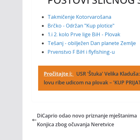
Takmičenje Kotorvarošana
Brčko - Održan "Kup plotice"
1.i 2. kolo Prve lige BiH - Plovak
Tešanj - obilježen Dan planete Zemlje
Prvenstvo F BiH i flyfishing-u
Pročitajte i:
USR 'Štuka' Velika Kladuša
lovu ribe udicom na plovak – 'KUP PRIJA
DiCaprio odao novo priznanje mještanima
Konjica zbog očuvanja Neretvice