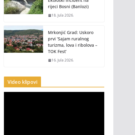
Ekološki incident na
rijeci Bosni (Banlozi)
18. Jula 2026.
Mrkonjić Grad: Uskoro
prvi ‘Sajam ruralnog
turizma, lova i ribolova –
TOK Fest’
16. Jula 2026.
Video klipovi