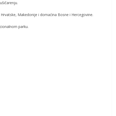
šičarenju.
re, Hrvatske, Makedonije i domaćina Bosne i Hercegovine.
acionalnom parku.