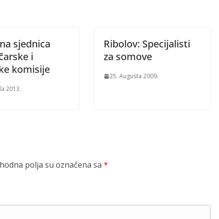
na sjednica
Ribolov: Specijalisti
čarske i
za somove
ke komisije
25. Augusta 2009.
la 2013.
odna polja su označena sa
*