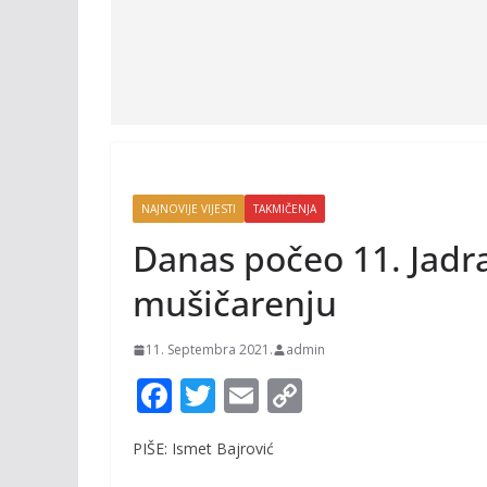
NAJNOVIJE VIJESTI
TAKMIČENJA
Danas počeo 11. Jad
mušičarenju
11. Septembra 2021.
admin
F
T
E
C
ac
w
m
o
PIŠE: Ismet Bajrović
e
itt
ai
p