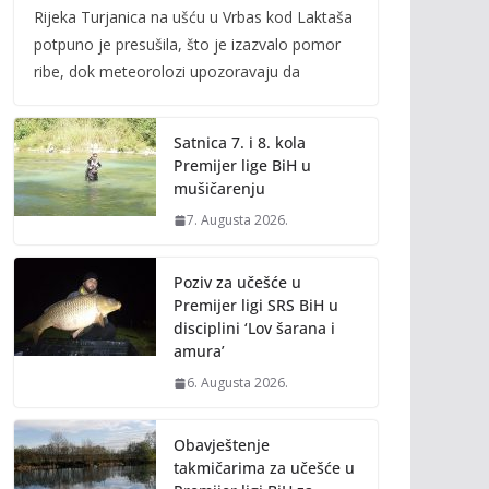
Rijeka Turjanica na ušću u Vrbas kod Laktaša
e
itt
ai
p
potpuno je presušila, što je izazvalo pomor
b
er
l
y
ribe, dok meteorolozi upozoravaju da
o
Li
o
n
Satnica 7. i 8. kola
k
k
Premijer lige BiH u
mušičarenju
7. Augusta 2026.
Poziv za učešće u
Premijer ligi SRS BiH u
disciplini ‘Lov šarana i
amura’
6. Augusta 2026.
Obavještenje
takmičarima za učešće u