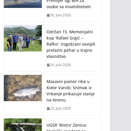
Premijer ligi BiH za
osobe sa invaliditetom
30. Jula 2026.
Održan 15. Memorijalni
kup ‘Rafael Grgić –
Rafko’: Vogošćani osvojili
prelazni pehar u trajno
vlasništvo
30. Jula 2026.
Masovni pomor ribe u
Kotor Varoši: Snimak iz
Vrbanje prikazuje stanje
na terenu
23. Jula 2026.
UGSR ‘Bistro’ Zenica: