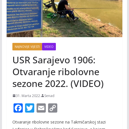
NAJNOVIJE VIJESTI
VIDEO
USR Sarajevo 1906:
Otvaranje ribolovne
sezone 2022. (VIDEO)
31. Marta 2022.
Senad
F
T
E
C
ac
w
m
o
Otvaranje ribolovne sezone na Takmičarskoj stazi
e
itt
ai
p