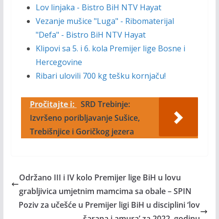
Lov linjaka - Bistro BiH NTV Hayat
Vezanje mušice "Luga" - Ribomaterijal
"Defa" - Bistro BiH NTV Hayat
Klipovi sa 5. i 6. kola Premijer lige Bosne i
Hercegovine
Ribari ulovili 700 kg tešku kornjaču!
Pročitajte i:
SRD Trebinje:
Izvršeno poribljavanje Sušice,
Trebišnjice i Goričkog jezera
Održano III i IV kolo Premijer lige BiH u lovu
grabljivica umjetnim mamcima sa obale – SPIN
Poziv za učešće u Premijer ligi BiH u disciplini ‘lov
šarana i amura’ za 2022. godinu