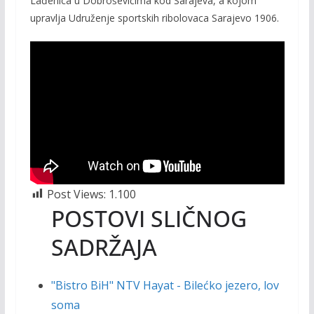
Lađenica u Dobroševićima kod Sarajeva, a kojom
b
er
l
y
upravlja Udruženje sportskih ribolovaca Sarajevo 1906.
o
Li
o
n
k
k
Post Views:
1.100
POSTOVI SLIČNOG
SADRŽAJA
"Bistro BiH" NTV Hayat - Bilećko jezero, lov
soma