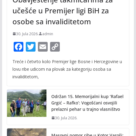
učešće u Premijer ligi BiH za
osobe sa invaliditetom
30. Jula 2026.
admin
F
T
E
C
ac
w
m
o
Treće i četvrto kolo Premijer lige Bosne i Hercegovine u
e
itt
ai
p
lovu ribe udicom na plovak za kategoriju osoba sa
b
er
l
y
invaliditetom,
o
Li
o
n
Održan 15. Memorijalni kup ‘Rafael
k
k
Grgić – Rafko’: Vogošćani osvojili
prelazni pehar u trajno vlasništvo
30. Jula 2026.
Masovni pomor ribe u Kotor Varoši: