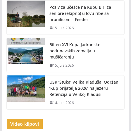
Poziv za učešće na Kupu BiH za
seniore (ekipno) u lovu ribe sa
hranilicom – Feeder
15. Jula 2026.
Bilten XVI Kupa Jadransko-
podunavskih zemalja u
mušičarenju
15. Jula 2026.
USR ‘Štuka’ Velika Kladuša: Održan
‘Kup prijatelja 2026’ na jezeru
Retencija u Velikoj Kladuši
14. Jula 2026.
Video klipovi