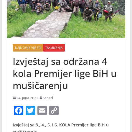
NAJNOVIJE VIJESTI
TAKMIČENJA
Izvještaj sa održana 4
kola Premijer lige BiH u
mušičarenju
14. Juna 2022.
Senad
F
T
E
C
ac
w
m
o
Izvještaj sa 3., 4., 5. i 6. KOLA Premijer lige BiH u
e
itt
ai
p