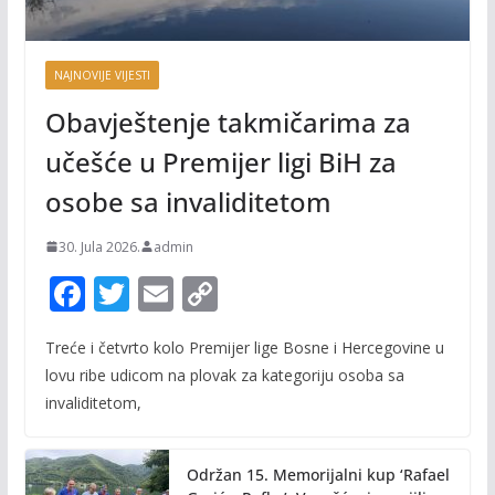
NAJNOVIJE VIJESTI
Obavještenje takmičarima za
učešće u Premijer ligi BiH za
osobe sa invaliditetom
30. Jula 2026.
admin
F
T
E
C
ac
w
m
o
Treće i četvrto kolo Premijer lige Bosne i Hercegovine u
e
itt
ai
p
lovu ribe udicom na plovak za kategoriju osoba sa
b
er
l
y
invaliditetom,
o
Li
o
n
Održan 15. Memorijalni kup ‘Rafael