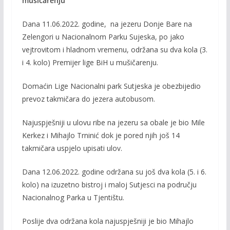
mušičarenju
b
er
l
y
o
Li
Dana 11.06.2022. godine, na jezeru Donje Bare na
Zelengori u Nacionalnom Parku Sujeska, po jako
o
n
vejtrovitom i hladnom vremenu, održana su dva kola (3.
k
k
i 4. kolo) Premijer lige BiH u mušičarenju.
Domaćin Lige Nacionalni park Sutjeska je obezbijedio
prevoz takmičara do jezera autobusom.
Najuspješniji u ulovu ribe na jezeru sa obale je bio Mile
Kerkez i Mihajlo Trninić dok je pored njih još 14
takmičara uspjelo upisati ulov.
Dana 12.06.2022. godine održana su još dva kola (5. i 6.
kolo) na izuzetno bistroj i maloj Sutjesci na području
Nacionalnog Parka u Tjentištu.
Poslije dva održana kola najuspješniji je bio Mihajlo