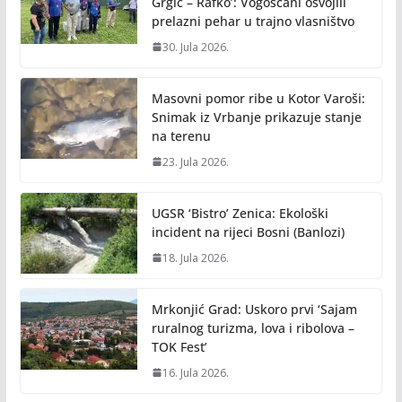
k
k
Grgić – Rafko’: Vogošćani osvojili
prelazni pehar u trajno vlasništvo
30. Jula 2026.
Masovni pomor ribe u Kotor Varoši:
Snimak iz Vrbanje prikazuje stanje
na terenu
23. Jula 2026.
UGSR ‘Bistro’ Zenica: Ekološki
incident na rijeci Bosni (Banlozi)
18. Jula 2026.
Mrkonjić Grad: Uskoro prvi ‘Sajam
ruralnog turizma, lova i ribolova –
TOK Fest’
16. Jula 2026.