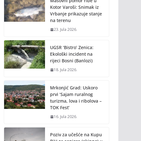
Masovni pomor ribe u
Kotor Varoši: Snimak iz
Vrbanje prikazuje stanje
na terenu
23. Jula 2026.
UGSR ‘Bistro’ Zenica:
Ekološki incident na
rijeci Bosni (Banlozi)
18. Jula 2026.
Mrkonjić Grad: Uskoro
prvi ‘Sajam ruralnog
turizma, lova i ribolova –
TOK Fest’
16. Jula 2026.
Poziv za učešće na Kupu