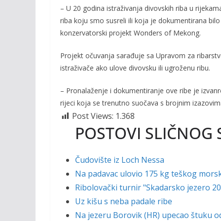
– U 20 godina istraživanja divovskih riba u rijeka
o
n
riba koju smo susreli ili koja je dokumentirana bil
k
k
konzervatorski projekt Wonders of Mekong.
Projekt očuvanja sarađuje sa Upravom za ribarst
istraživače ako ulove divovsku ili ugroženu ribu.
– Pronalaženje i dokumentiranje ove ribe je izvanr
rijeci koja se trenutno suočava s brojnim izazovim
Post Views:
1.368
POSTOVI SLIČNOG 
Čudovište iz Loch Nessa
Na padavac ulovio 175 kg teškog mors
Ribolovački turnir "Skadarsko jezero 2
Uz kišu s neba padale ribe
Na jezeru Borovik (HR) upecao štuku o