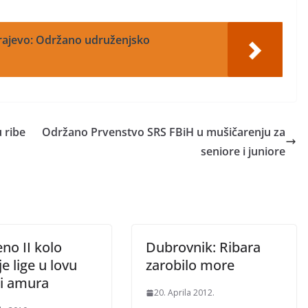
arajevo: Održano udruženjsko
 ribe
Održano Prvenstvo SRS FBiH u mušičarenju za
seniore i juniore
no II kolo
Dubrovnik: Ribara
e lige u lovu
zarobilo more
 i amura
20. Aprila 2012.