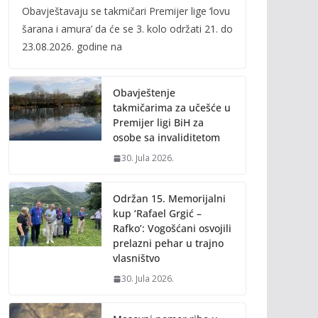
Obavještavaju se takmičari Premijer lige ‘lovu
e
itt
ai
p
šarana i amura’ da će se 3. kolo održati 21. do
b
er
l
y
23.08.2026. godine na
o
Li
o
n
Obavještenje
k
k
takmičarima za učešće u
Premijer ligi BiH za
osobe sa invaliditetom
30. Jula 2026.
Održan 15. Memorijalni
kup ‘Rafael Grgić –
Rafko’: Vogošćani osvojili
prelazni pehar u trajno
vlasništvo
30. Jula 2026.