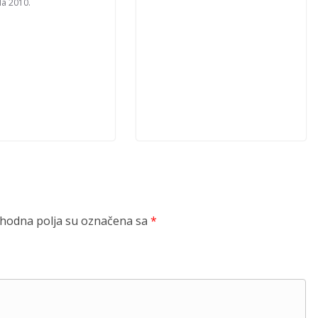
la 2010.
odna polja su označena sa
*