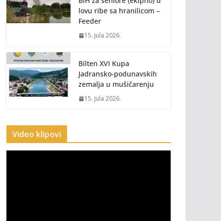
BiH za seniore (ekipno) u
lovu ribe sa hranilicom –
Feeder
15. Jula 2026.
Bilten XVI Kupa
Jadransko-podunavskih
zemalja u mušičarenju
15. Jula 2026.
Video klipovi