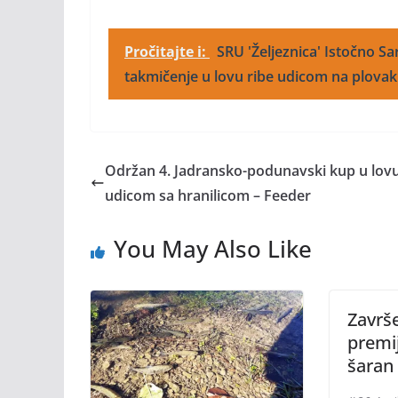
Pročitajte i:
SRU 'Željeznica' Istočno S
takmičenje u lovu ribe udicom na plovak
Održan 4. Jadransko-podunavski kup u lovu
udicom sa hranilicom – Feeder
You May Also Like
Završe
premij
šaran