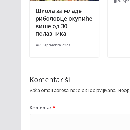
26. Apri
Школа за младе
риболовце окупиће
више од 30
полазника
7. Septembra 2023.
Komentariši
Vaša email adresa neće biti objavljivana.
Neoph
Komentar
*