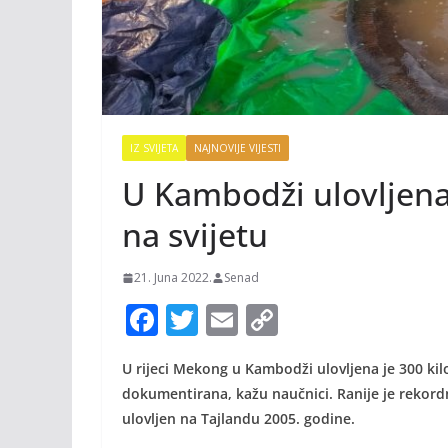
IZ SVIJETA
NAJNOVIJE VIJESTI
U Kambodži ulovljena
na svijetu
21. Juna 2022.
Senad
F
T
E
C
ac
w
m
o
U rijeci Mekong u Kambodži ulovljena je 300 kil
e
itt
ai
p
dokumentirana, kažu naučnici. Ranije je rekord
b
er
l
y
ulovljen na Tajlandu 2005. godine.
o
Li