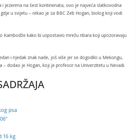
ma i jezerima na šest kontinenata, ovo je najveća slatkovodna
o gdje u svijetu – rekao je za BBC Zeb Hogan, biolog koji vodi
vo Kambodže kako bi uspostavio mrežu ribara koji upozoravaju
edan i rijedak znak nade, još više jer se dogodilo u Mekongu,
a – dodao je Hogan, koji je profesor na Univerzitetu u Nevadi.
SADRŽAJA
kog psa
006"
d 16 kg