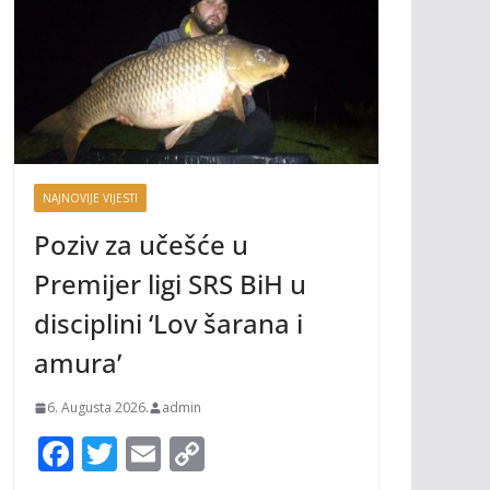
NAJNOVIJE VIJESTI
Poziv za učešće u
Premijer ligi SRS BiH u
disciplini ‘Lov šarana i
amura’
6. Augusta 2026.
admin
F
T
E
C
ac
w
m
o