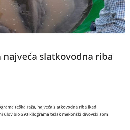
 najveća slatkovodna riba
ograma teška raža, najveća slatkovodna riba ikad
ni ulov bio 293 kilograma težak mekonški divovski som