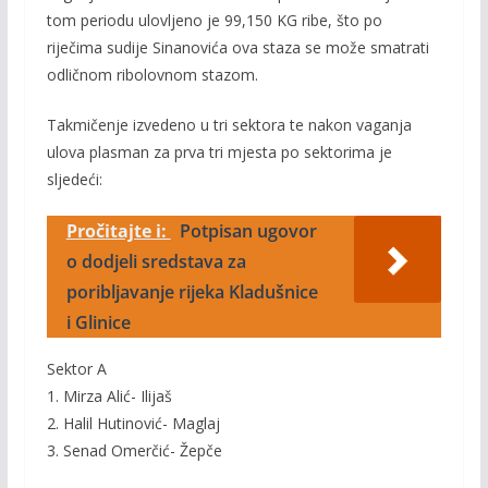
tom periodu ulovljeno je 99,150 KG ribe, što po
riječima sudije Sinanovića ova staza se može smatrati
odličnom ribolovnom stazom.
Takmičenje izvedeno u tri sektora te nakon vaganja
ulova plasman za prva tri mjesta po sektorima je
sljedeći:
Pročitajte i:
Potpisan ugovor
o dodjeli sredstava za
poribljavanje rijeka Kladušnice
i Glinice
Sektor A
1. Mirza Alić- Ilijaš
2. Halil Hutinović- Maglaj
3. Senad Omerčić- Žepče