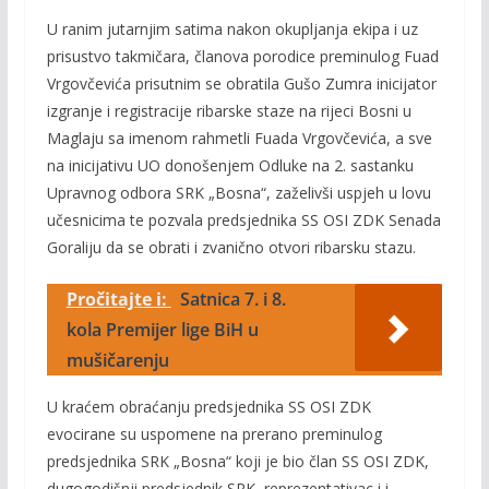
U ranim jutarnjim satima nakon okupljanja ekipa i uz
prisustvo takmičara, članova porodice preminulog Fuad
Vrgovčevića prisutnim se obratila Gušo Zumra inicijator
izgranje i registracije ribarske staze na rijeci Bosni u
Maglaju sa imenom rahmetli Fuada Vrgovčevića, a sve
na inicijativu UO donošenjem Odluke na 2. sastanku
Upravnog odbora SRK „Bosna“, zaželivši uspjeh u lovu
učesnicima te pozvala predsjednika SS OSI ZDK Senada
Goraliju da se obrati i zvanično otvori ribarsku stazu.
Pročitajte i:
Satnica 7. i 8.
kola Premijer lige BiH u
mušičarenju
U kraćem obraćanju predsjednika SS OSI ZDK
evocirane su uspomene na prerano preminulog
predsjednika SRK „Bosna“ koji je bio član SS OSI ZDK,
dugogodišnji predsjednik SRK, reprezentativac i i