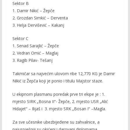
Sektor B
1. Damir Nikić – Žepče
2. Grozdan Simkić – Derventa
3. Helja Dervišević – Kakanj
Sektor C
1. Senad Sarajlić – Žepče
2. Vedran Omić – Maglaj
3. Ragib Pilav- Tešanj
Takmičar sa najvećim ulovom ribe 12,770 KG je Damir
Nikić iz Žepča koji je ponio i titulu Majstor staze.
U ekipnom plasmanu poredak prve tri ekipe je : 1.
mjesto SIRK „Bosna II“- Žepče, 2. mjesto USR „Alić
Hidajet“ – Ilijaš i 3. mjesto SRK „Bosan I“ –Magla.
Za sve učesnike ubezbijeđene su zahvalnice, a
najuspješniji su okićeni i darovani diplomama,