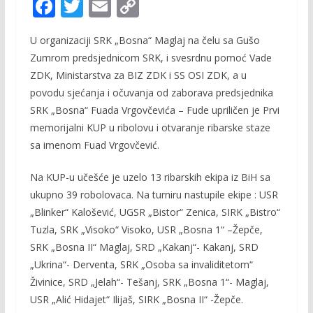
F
T
E
C
ac
w
m
o
U organizaciji SRK „Bosna“ Maglaj na čelu sa Gušo
e
itt
ai
p
Zumrom predsjednicom SRK, i svesrdnu pomoć Vade
b
er
l
y
ZDK, Ministarstva za BIZ ZDK i SS OSI ZDK, a u
o
Li
povodu sjećanja i očuvanja od zaborava predsjednika
o
n
SRK „Bosna“ Fuada Vrgovčevića – Fude upriličen je Prvi
memorijalni KUP u ribolovu i otvaranje ribarske staze
k
k
sa imenom Fuad Vrgovčević.
Na KUP-u učešće je uzelo 13 ribarskih ekipa iz BiH sa
ukupno 39 robolovaca. Na turniru nastupile ekipe : USR
„Blinker“ Kalošević, UGSR „Bistor“ Zenica, SIRK „Bistro“
Tuzla, SRK „Visoko“ Visoko, USR „Bosna 1“ –Žepče,
SRK „Bosna II“ Maglaj, SRD „Kakanj“- Kakanj, SRD
„Ukrina“- Derventa, SRK „Osoba sa invaliditetom“
Živinice, SRD „Jelah“- Tešanj, SRK „Bosna 1“- Maglaj,
USR „Alić Hidajet“ Ilijaš, SIRK „Bosna II“ -Žepče.