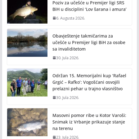
o
n
Poziv za učešće u Premijer ligi SRS
k
k
BiH u disciplini ‘Lov šarana i amura’
6. Augusta 2026.
Obavještenje takmičarima za
učešće u Premijer ligi BiH za osobe
sa invaliditetom
30. Jula 2026.
Održan 15. Memorijalni kup ‘Rafael
Grgić – Rafko’: Vogošćani osvojili
prelazni pehar u trajno vlasništvo
30. Jula 2026.
Masovni pomor ribe u Kotor Varoši:
Snimak iz Vrbanje prikazuje stanje
na terenu
23. Jula 2026.