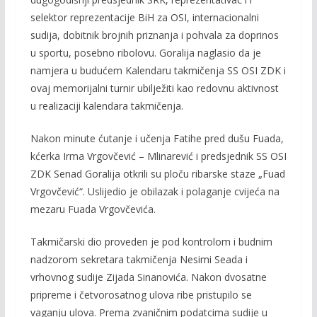
selektor reprezentacije BiH za OSI, internacionalni
sudija, dobitnik brojnih priznanja i pohvala za doprinos
u sportu, posebno ribolovu. Goralija naglasio da je
namjera u budućem Kalendaru takmičenja SS OSI ZDK i
ovaj memorijalni turnir ubilježiti kao redovnu aktivnost
u realizaciji kalendara takmičenja.
Nakon minute ćutanje i učenja Fatihe pred dušu Fuada,
kćerka Irma Vrgovčević – Mlinarević i predsjednik SS OSI
ZDK Senad Goralija otkrili su ploču ribarske staze „Fuad
Vrgovčević“. Uslijedio je obilazak i polaganje cvijeća na
mezaru Fuada Vrgovčevića.
Takmičarski dio proveden je pod kontrolom i budnim
nadzorom sekretara takmičenja Nesimi Seada i
vrhovnog sudije Zijada Sinanovića. Nakon dvosatne
pripreme i četvorosatnog ulova ribe pristupilo se
vaganju ulova. Prema zvaničnim podatcima sudije u