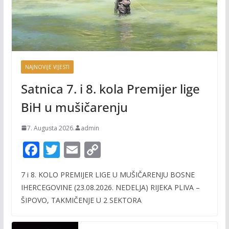
NAJNOVIJE VIJESTI
Satnica 7. i 8. kola Premijer lige
BiH u mušičarenju
7. Augusta 2026.
admin
F
T
E
C
ac
w
m
o
7 i 8. KOLO PREMIJER LIGE U MUŠIČARENJU BOSNE
e
itt
ai
p
IHERCEGOVINE (23.08.2026. NEDELJA) RIJEKA PLIVA –
b
er
l
y
ŠIPOVO, TAKMIČENJE U 2 SEKTORA
o
Li