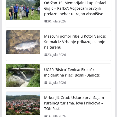
Održan 15. Memorijalni kup ‘Rafael
Grgić – Rafko’: Vogošćani osvojili
prelazni pehar u trajno vlasništvo
30. Jula 2026.
Masovni pomor ribe u Kotor Varoši:
Snimak iz Vrbanje prikazuje stanje
na terenu
23. Jula 2026.
UGSR ‘Bistro’ Zenica: Ekološki
incident na rijeci Bosni (Banlozi)
18. Jula 2026.
Mrkonjić Grad: Uskoro prvi ‘Sajam
ruralnog turizma, lova i ribolova –
TOK Fest’
16. Jula 2026.