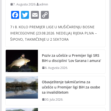
7. Augusta 2026.
admin
F
T
E
C
ac
w
m
o
7 i 8. KOLO PREMIJER LIGE U MUŠIČARENJU BOSNE
e
itt
ai
p
IHERCEGOVINE (23.08.2026. NEDELJA) RIJEKA PLIVA –
b
er
l
y
ŠIPOVO, TAKMIČENJE U 2 SEKTORA
o
Li
o
n
Poziv za učešće u Premijer ligi SRS
k
k
BiH u disciplini ‘Lov šarana i amura’
6. Augusta 2026.
Obavještenje takmičarima za
učešće u Premijer ligi BiH za osobe
sa invaliditetom
30. Jula 2026.