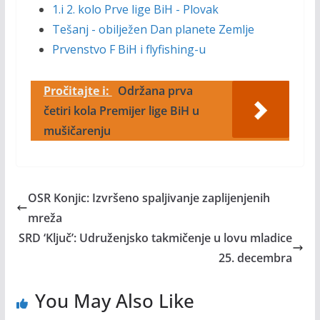
1.i 2. kolo Prve lige BiH - Plovak
Tešanj - obilježen Dan planete Zemlje
Prvenstvo F BiH i flyfishing-u
Pročitajte i:
Održana prva
četiri kola Premijer lige BiH u
mušičarenju
OSR Konjic: Izvršeno spaljivanje zaplijenjenih
mreža
SRD ‘Ključ’: Udruženjsko takmičenje u lovu mladice
25. decembra
You May Also Like