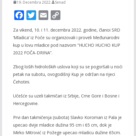
19. Decembra 2022.
Senad
F
T
E
C
ac
w
m
o
Za vikend, 10. i 11. decembra 2022. godine, članoi SRD
e
itt
ai
p
‘Mladica’ iz Foče su organizovali i proveli Međunarodni
b
er
l
y
kup u lovu mladice pod nazivom “HUCHO HUCHO KUP
o
Li
2022 FOČA-DRINA”.
o
n
Zbog loših hidroloških uslova koji su se pogoršali u noći
k
k
petak na subotu, ovogodišnji Kup je održan na rijeci
Ćehotini.
Učešće su uzeli takmičari iz Srbije, Crne Gore i Bosne i
Hercegovine.
Prvi dan takmičenja (subota) Slavko Koroman iz Pala je
upecao dvije mladice dužina 95 cm i 65 cm, dok je
Mirko Mitrović iz Požege upecao mladicu dužine 65cm.