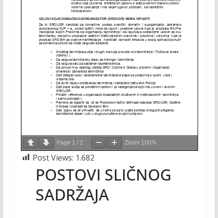
Page
1
/
2
Zoom
100%
Post Views:
1.682
POSTOVI SLIČNOG
SADRŽAJA