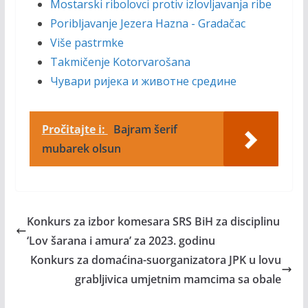
Mostarski ribolovci protiv izlovljavanja ribe
Poribljavanje Jezera Hazna - Gradačac
Više pastrmke
Takmičenje Kotorvarošana
Чувари ријека и животне средине
Pročitajte i:
Bajram šerif
mubarek olsun
Konkurs za izbor komesara SRS BiH za disciplinu
‘Lov šarana i amura’ za 2023. godinu
Konkurs za domaćina-suorganizatora JPK u lovu
grabljivica umjetnim mamcima sa obale