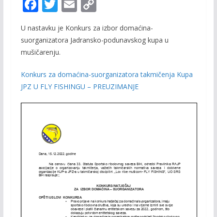
F
T
E
C
ac
w
m
o
U nastavku je Konkurs za izbor domaćina-
e
itt
ai
p
suorganizatora Jadransko-podunavskog kupa u
b
er
l
y
mušičarenju.
o
Li
Konkurs za domaćina-suorganizatora takmičenja Kupa
o
n
JPZ U FLY FISHINGU – PREUZIMANJE
k
k