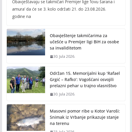
Obavještavaju se takmičari Premijer lige ‘lovu šarana i
e
itt
ai
p
amura’ da će se 3. kolo održati 21. do 23.08.2026.
b
er
l
y
godine na
o
Li
o
n
Obavještenje takmičarima za
k
k
učešće u Premijer ligi BiH za osobe
sa invaliditetom
30. Jula 2026.
Održan 15. Memorijalni kup ‘Rafael
Grgić – Rafko’: Vogošćani osvojili
prelazni pehar u trajno vlasništvo
30. Jula 2026.
Masovni pomor ribe u Kotor Varoši:
Snimak iz Vrbanje prikazuje stanje
na terenu
23. Jula 2026.