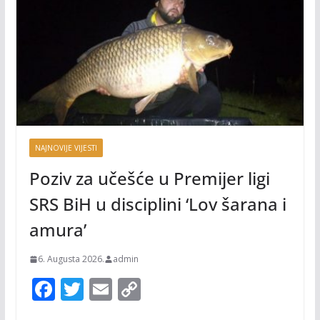
NAJNOVIJE VIJESTI
Poziv za učešće u Premijer ligi
SRS BiH u disciplini ‘Lov šarana i
amura’
6. Augusta 2026.
admin
F
T
E
C
ac
w
m
o