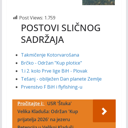
Post Views:
1.759
POSTOVI SLIČNOG
SADRŽAJA
Takmičenje Kotorvarošana
Brčko - Održan "Kup plotice"
1.i 2. kolo Prve lige BiH - Plovak
Tešanj - obilježen Dan planete Zemlje
Prvenstvo F BiH i flyfishing-u
Pročitajte i:
USR 'Štuka'
Velika Kladuša: Održan 'Kup
prijatelja 2026' na jezeru
Retencija u Velikoj Kladuši