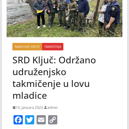
NAJNOVIJE VIJESTI
TAKMIČENJA
SRD Ključ: Održano
udruženjsko
takmičenje u lovu
mladice
10. Januara 2023.
admin
F
T
E
C
ac
w
m
o