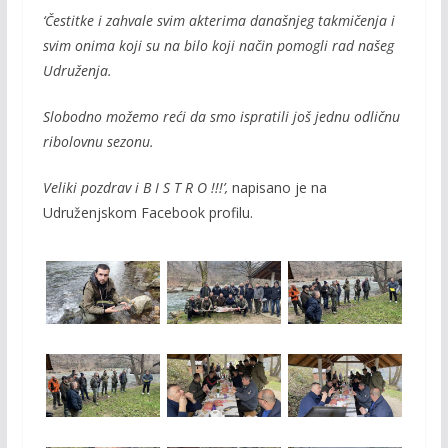
‘Čestitke i zahvale svim akterima današnjeg takmičenja i
svim onima koji su na bilo koji način pomogli rad našeg
Udruženja.
Slobodno možemo reći da smo ispratili još jednu odličnu
ribolovnu sezonu.
Veliki pozdrav i B I S T R O !!!’,
napisano je na
Udruženjskom Facebook profilu.