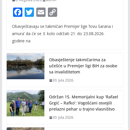
F
T
E
C
ac
w
m
o
Obavještavaju se takmičari Premijer lige ‘lovu šarana i
e
itt
ai
p
amura’ da će se 3. kolo održati 21. do 23.08.2026.
b
er
l
y
godine na
o
Li
o
n
Obavještenje takmičarima za
k
k
učešće u Premijer ligi BiH za osobe
sa invaliditetom
30. Jula 2026.
Održan 15. Memorijalni kup ‘Rafael
Grgić – Rafko’: Vogošćani osvojili
prelazni pehar u trajno vlasništvo
30. Jula 2026.