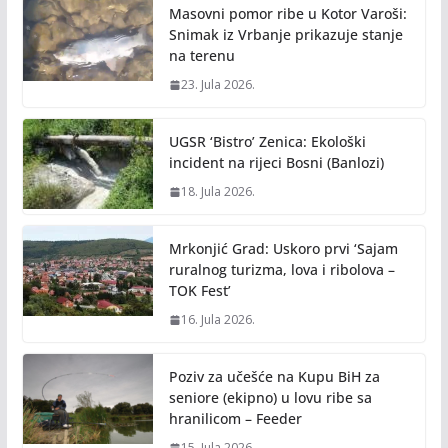
Masovni pomor ribe u Kotor Varoši:
Snimak iz Vrbanje prikazuje stanje
na terenu
23. Jula 2026.
UGSR ‘Bistro’ Zenica: Ekološki
incident na rijeci Bosni (Banlozi)
18. Jula 2026.
Mrkonjić Grad: Uskoro prvi ‘Sajam
ruralnog turizma, lova i ribolova –
TOK Fest’
16. Jula 2026.
Poziv za učešće na Kupu BiH za
seniore (ekipno) u lovu ribe sa
hranilicom – Feeder
15. Jula 2026.