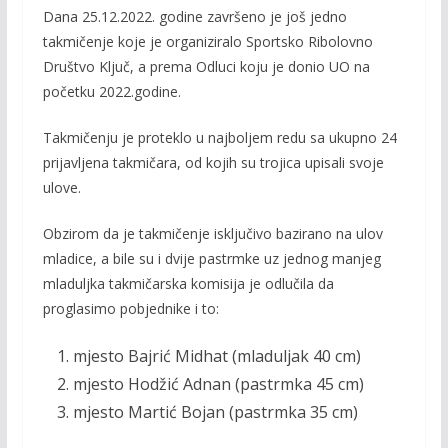
Dana 25.12.2022. godine završeno je još jedno
e
itt
ai
p
takmičenje koje je organiziralo Sportsko Ribolovno
b
er
l
y
Društvo Ključ, a prema Odluci koju je donio UO na
o
Li
početku 2022.godine.
o
n
Takmičenju je proteklo u najboljem redu sa ukupno 24
k
k
prijavljena takmičara, od kojih su trojica upisali svoje
ulove.
Obzirom da je takmičenje isključivo bazirano na ulov
mladice, a bile su i dvije pastrmke uz jednog manjeg
mladuljka takmičarska komisija je odlučila da
proglasimo pobjednike i to:
mjesto Bajrić Midhat (mladuljak 40 cm)
mjesto Hodžić Adnan (pastrmka 45 cm)
mjesto Martić Bojan (pastrmka 35 cm)