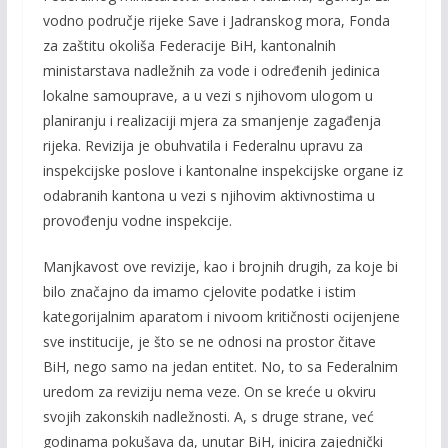
vodno područje rijeke Save i Jadranskog mora, Fonda
za zaštitu okoliša Federacije BiH, kantonalnih
ministarstava nadležnih za vode i određenih jedinica
lokalne samouprave, a u vezi s njihovom ulogom u
planiranju i realizaciji mjera za smanjenje zagađenja
rijeka. Revizija je obuhvatila i Federalnu upravu za
inspekcijske poslove i kantonalne inspekcijske organe iz
odabranih kantona u vezi s njihovim aktivnostima u
provođenju vodne inspekcije.
Manjkavost ove revizije, kao i brojnih drugih, za koje bi
bilo značajno da imamo cjelovite podatke i istim
kategorijalnim aparatom i nivoom kritičnosti ocijenjene
sve institucije, je što se ne odnosi na prostor čitave
BiH, nego samo na jedan entitet. No, to sa Federalnim
uredom za reviziju nema veze. On se kreće u okviru
svojih zakonskih nadležnosti. A, s druge strane, već
godinama pokušava da, unutar BiH, inicira zajednički