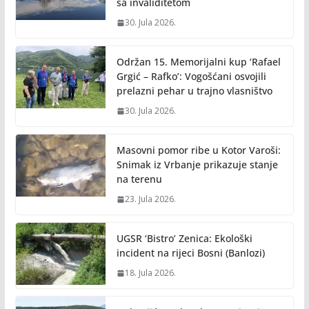
sa invaliditetom
30. Jula 2026.
Održan 15. Memorijalni kup ‘Rafael
Grgić – Rafko’: Vogošćani osvojili
prelazni pehar u trajno vlasništvo
30. Jula 2026.
Masovni pomor ribe u Kotor Varoši:
Snimak iz Vrbanje prikazuje stanje
na terenu
23. Jula 2026.
UGSR ‘Bistro’ Zenica: Ekološki
incident na rijeci Bosni (Banlozi)
18. Jula 2026.