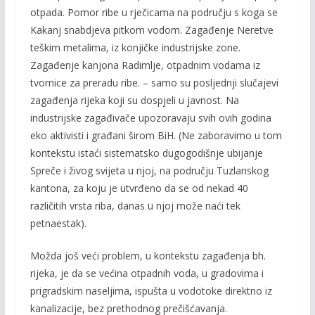
otpada. Pomor ribe u rječicama na području s koga se
Kakanj snabdjeva pitkom vodom. Zagađenje Neretve
teškim metalima, iz konjičke industrijske zone.
Zagađenje kanjona Radimlje, otpadnim vodama iz
tvornice za preradu ribe. – samo su posljednji slučajevi
zagađenja rijeka koji su dospjeli u javnost. Na
industrijske zagađivače upozoravaju svih ovih godina
eko aktivisti i građani širom BiH. (Ne zaboravimo u tom
kontekstu istaći sistematsko dugogodišnje ubijanje
Spreče i živog svijeta u njoj, na području Tuzlanskog
kantona, za koju je utvrđeno da se od nekad 40
različitih vrsta riba, danas u njoj može naći tek
petnaestak).
Možda još veći problem, u kontekstu zagađenja bh.
rijeka, je da se većina otpadnih voda, u gradovima i
prigradskim naseljima, ispušta u vodotoke direktno iz
kanalizacije, bez prethodnog prečišćavanja.