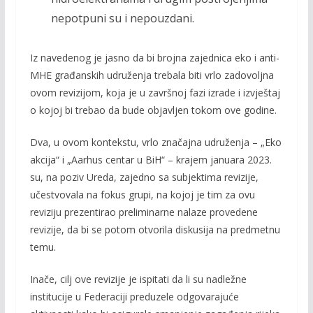
nepotpuni su i nepouzdani.
Iz navedenog je jasno da bi brojna zajednica eko i anti-
MHE građanskih udruženja trebala biti vrlo zadovoljna
ovom revizijom, koja je u završnoj fazi izrade i izvještaj
o kojoj bi trebao da bude objavljen tokom ove godine.
Dva, u ovom kontekstu, vrlo značajna udruženja – „Eko
akcija“ i „Aarhus centar u BiH“ – krajem januara 2023.
su, na poziv Ureda, zajedno sa subjektima revizije,
učestvovala na fokus grupi, na kojoj je tim za ovu
reviziju prezentirao preliminarne nalaze provedene
revizije, da bi se potom otvorila diskusija na predmetnu
temu.
Inače, cilj ove revizije je ispitati da li su nadležne
institucije u Federaciji preduzele odgovarajuće