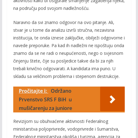
aktivnosti kako bi osigurale smanjenje zagađenja rijeka,
na području pod svojom nadležnošću.
Naravno da svi znamo odgovor na ovo pitanje. Ali,
stvar je u tome da analizu izvrši stručna, nezavisna
institucija, te onda iznese zaključke, obilježi odgovorne i
navede preporuke. Pa kad ih nadležni ne ispoštuju onda
znamo da se ne radi o neupućenosti, nego o svjesnom
činjenju štete, čije su posljedice takve da bi za njih
trebali krivično odgovarati. A kandidata ima puno. U
skladu sa veličinom problema i stepenom destrukcije.
Pročitajte i:
Održano
Prvenstvo SRS F BiH u
mušičarenju za juniore
Revizijom su obuhvaćene aktivnosti Federalnog
ministarstva poljoprivrede, vodoprivrede i šumarstva,
Federalnog ministarstva okoliša i turizma, agencija za