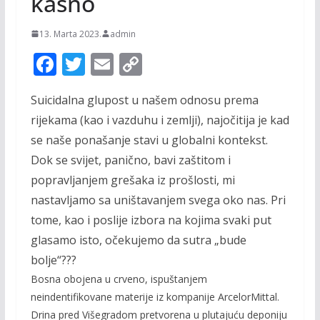
kasno
13. Marta 2023.
admin
F
T
E
C
ac
w
m
o
Suicidalna glupost u našem odnosu prema
e
itt
ai
p
rijekama (kao i vazduhu i zemlji), najočitija je kad
b
er
l
y
se naše ponašanje stavi u globalni kontekst.
o
Li
Dok se svijet, panično, bavi zaštitom i
o
n
popravljanjem grešaka iz prošlosti, mi
k
k
nastavljamo sa uništavanjem svega oko nas. Pri
tome, kao i poslije izbora na kojima svaki put
glasamo isto, očekujemo da sutra „bude
bolje“???
Bosna obojena u crveno, ispuštanjem
neindentifikovane materije iz kompanije ArcelorMittal.
Drina pred Višegradom pretvorena u plutajuću deponiju