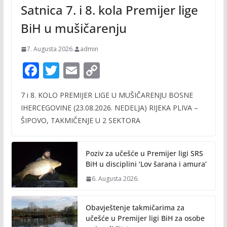
Satnica 7. i 8. kola Premijer lige
BiH u mušičarenju
7. Augusta 2026.
admin
F
T
E
C
ac
w
m
o
7 i 8. KOLO PREMIJER LIGE U MUŠIČARENJU BOSNE
e
itt
ai
p
IHERCEGOVINE (23.08.2026. NEDELJA) RIJEKA PLIVA –
b
er
l
y
ŠIPOVO, TAKMIČENJE U 2 SEKTORA
o
Li
o
n
Poziv za učešće u Premijer ligi SRS
k
k
BiH u disciplini ‘Lov šarana i amura’
6. Augusta 2026.
Obavještenje takmičarima za
učešće u Premijer ligi BiH za osobe