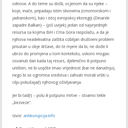
odnose. A do teme su došli, ocjenom da su rijeke –
koje, inače, pripadaju istim slivovima (crnomorskom i
jadranskom), kao i istoj evropskoj ekoregiji (Dinarski
zapadni Balkan) – (još uvijek) jedan od najvrjednijih
resursa sa kojima BiH i Crna Gora raspolažu, a da je
njihova neadekvatna zaštita ozbiljan društveni problem
prisutan u obje države, do te mjere da bi, ne dođe li
ubrzo do promjena u tom kontekstu, uskoro mogao
osvanuti dan kada taj resurs, djelimično ili potpuno
uništen, ne bi uopšte imao vrijednost (bar ne današnju),
nego bi se ogromna sredstva i zahvati morali vršiti u
cilju pokušaja(!) njihovog oživljavanja.
Jer bi tad(!) – polu ili potpuno mrtve – stvarno tekle
„bezveze“.
Izvor:
antikorupcija.info