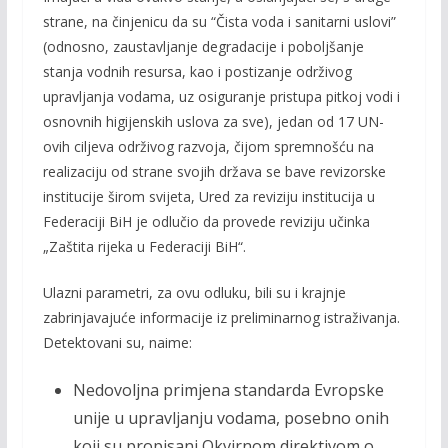
strane, na činjenicu da su “Čista voda i sanitarni uslovi”
(odnosno, zaustavljanje degradacije i poboljšanje
stanja vodnih resursa, kao i postizanje održivog
upravljanja vodama, uz osiguranje pristupa pitkoj vodi i
osnovnih higijenskih uslova za sve), jedan od 17 UN-
ovih ciljeva održivog razvoja, čijom spremnošću na
realizaciju od strane svojih država se bave revizorske
institucije širom svijeta, Ured za reviziju institucija u
Federaciji BiH je odlučio da provede reviziju učinka
„Zaštita rijeka u Federaciji BiH“.
Ulazni parametri, za ovu odluku, bili su i krajnje
zabrinjavajuće informacije iz preliminarnog istraživanja.
Detektovani su, naime:
Nedovoljna primjena standarda Evropske
unije u upravljanju vodama, posebno onih
koji su propisani Okvirnom direktivom o