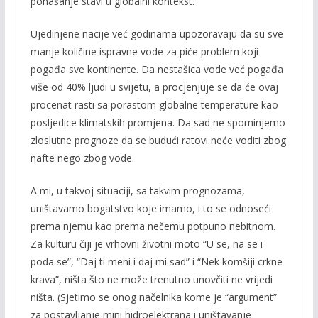
ponašanje stavi u globalni kontekst.
Ujedinjene nacije već godinama upozoravaju da su sve
manje količine ispravne vode za piće problem koji
pogađa sve kontinente. Da nestašica vode već pogađa
više od 40% ljudi u svijetu, a procjenjuje se da će ovaj
procenat rasti sa porastom globalne temperature kao
posljedice klimatskih promjena. Da sad ne spominjemo
zloslutne prognoze da se budući ratovi neće voditi zbog
nafte nego zbog vode.
A mi, u takvoj situaciji, sa takvim prognozama,
uništavamo bogatstvo koje imamo, i to se odnoseći
prema njemu kao prema nečemu potpuno nebitnom.
Za kulturu čiji je vrhovni životni moto “U se, na se i
poda se”, “Daj ti meni i daj mi sad” i “Nek komšiji crkne
krava”, ništa što ne može trenutno unovčiti ne vrijedi
ništa. (Sjetimo se onog načelnika kome je “argument”
za postavljanje mini hidroelektrana i uništavanje