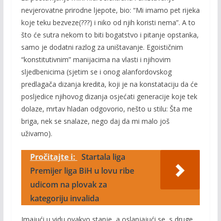
nevjerovatne prirodne ljepote, bio: “Mi imamo pet rijeka
koje teku bezveze(???) i niko od njih koristi nema”. A to
što će sutra nekom to biti bogatstvo i pitanje opstanka,
samo je dodatni razlog za uništavanje. Egoističnim
“konstitutivnim” manijacima na vlasti i njihovim
sljedbenicima (sjetim se i onog alanfordovskog
predlagača dizanja kredita, koji je na konstataciju da će
posljedice njihovog dizanja osjećati generacije koje tek
dolaze, mrtav hladan odgovorio, nešto u stilu: Šta me
briga, nek se snalaze, nego daj da mi malo još
uživamo).
Pročitajte i:
Startala liga
Premijer liga BiH u lovu ribe
udicom na plovak za
kategoriju invalida
Imajući u vidu ovakvo stanje, a oslanjajući se, s druge