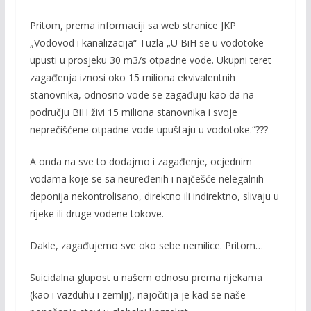
Pritom, prema informaciji sa web stranice JKP
„Vodovod i kanalizacija“ Tuzla „U BiH se u vodotoke
upusti u prosjeku 30 m3/s otpadne vode. Ukupni teret
zagađenja iznosi oko 15 miliona ekvivalentnih
stanovnika, odnosno vode se zagađuju kao da na
području BiH živi 15 miliona stanovnika i svoje
neprečišćene otpadne vode upuštaju u vodotoke.“???
A onda na sve to dodajmo i zagađenje, ocjednim
vodama koje se sa neuređenih i najčešće nelegalnih
deponija nekontrolisano, direktno ili indirektno, slivaju u
rijeke ili druge vodene tokove.
Dakle, zagađujemo sve oko sebe nemilice. Pritom…
Suicidalna glupost u našem odnosu prema rijekama
(kao i vazduhu i zemlji), najočitija je kad se naše