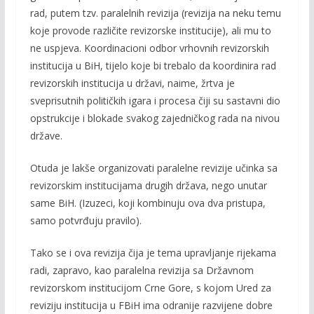
rad, putem tzv. paralelnih revizija (revizija na neku temu
koje provode različite revizorske institucije), ali mu to
ne uspjeva. Koordinacioni odbor vrhovnih revizorskih
institucija u BiH, tijelo koje bi trebalo da koordinira rad
revizorskih institucija u državi, naime, žrtva je
sveprisutnih političkih igara i procesa čiji su sastavni dio
opstrukcije i blokade svakog zajedničkog rada na nivou
države.
Otuda je lakše organizovati paralelne revizije učinka sa
revizorskim institucijama drugih država, nego unutar
same BiH. (Izuzeci, koji kombinuju ova dva pristupa,
samo potvrđuju pravilo).
Tako se i ova revizija čija je tema upravljanje rijekama
radi, zapravo, kao paralelna revizija sa Državnom
revizorskom institucijom Crne Gore, s kojom Ured za
reviziju institucija u FBiH ima odranije razvijene dobre