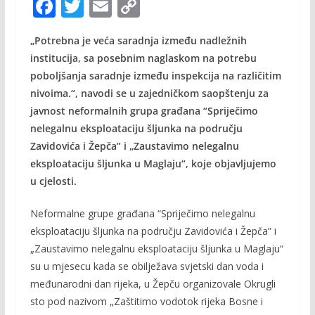
F
T
E
C
ac
w
m
o
„Potrebna je veća saradnja između nadležnih
e
itt
ai
p
institucija, sa posebnim naglaskom na potrebu
b
er
l
y
poboljšanja saradnje između inspekcija na različitim
o
Li
nivoima.“, navodi se u zajedničkom saopštenju za
o
n
javnost neformalnih grupa građana “Spriječimo
nelegalnu eksploataciju šljunka na području
k
k
Zavidovića i Žepča” i „Zaustavimo nelegalnu
eksploataciju šljunka u Maglaju“, koje objavljujemo
u cjelosti.
Neformalne grupe građana “Spriječimo nelegalnu
eksploataciju šljunka na području Zavidovića i Žepča” i
„Zaustavimo nelegalnu eksploataciju šljunka u Maglaju“
su u mjesecu kada se obilježava svjetski dan voda i
međunarodni dan rijeka, u Žepču organizovale Okrugli
sto pod nazivom „Zaštitimo vodotok rijeka Bosne i