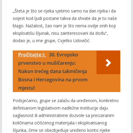
„Šteta je što se rijeka sjetimo samo na dan rijeka i da
svijest kod ljudi postane takva da shvate da je to naše
blago. Nažalost, žao nam je što nema ovdje onih koji
eksploatišu šljunak, nisu zainteresovani da dođu“,
dodao je, u ime grupe, Cvjetko Udovičić.
Pročitajte i:
30. Evropsko
prvenstvo u mušičarenju:
Nakon trećeg dana takmičenja
Bosna i Hercegovina na prvom
mjestu!
Podsjećamo, grupe se zalažu da uređenom, konkretno
definisanom legislativom nadležne institucije daju
saglasnost ili administrativne dozvole sa preciziranim
količinama očišćenog materijala i eksploatisanog
šljunka, čime se obezbjeđuje uređeno korito rijeke