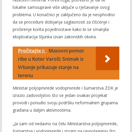
lokalne samouprave više uključe u rješavanje ovog
problema. U konačnici je zaključeno da je neophodno
da se procedure dobijanja saglasnosti za čišćenje i
proširenje korita pojednostave kako bi se smanjila
eksploatacija šljunka izvan zakonskih okvira.
Pročitajte i:
Masovni pomor
ribe u Kotor Varoši: Snimak iz
Vrbanje prikazuje stanje na
terenu
Ministar poljoprivrede vodoprivrede i šumarstva ZDK je
izrazio zadovoljstvo što se jedan ovakav projekat
provodi i ponudio svoju podršku neformalnim grupama
građana u daljim aktivnostima.
„Ja sam od nedavno na čelu Ministarstva poljoprivrede,
šumarstva i vodoprivrede i stojim na raspolaganju što