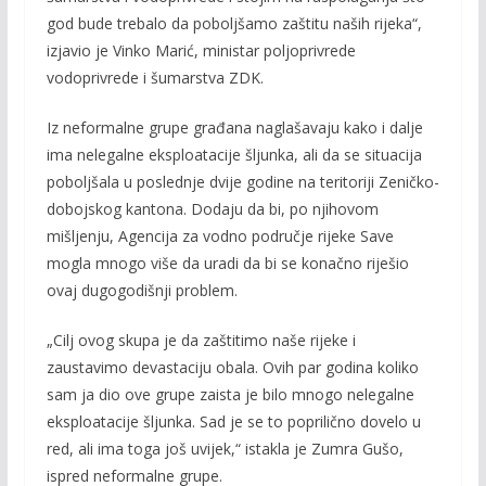
god bude trebalo da poboljšamo zaštitu naših rijeka“,
izjavio je Vinko Marić, ministar poljoprivrede
vodoprivrede i šumarstva ZDK.
Iz neformalne grupe građana naglašavaju kako i dalje
ima nelegalne eksploatacije šljunka, ali da se situacija
poboljšala u poslednje dvije godine na teritoriji Zeničko-
dobojskog kantona. Dodaju da bi, po njihovom
mišljenju, Agencija za vodno područje rijeke Save
mogla mnogo više da uradi da bi se konačno riješio
ovaj dugogodišnji problem.
„Cilj ovog skupa je da zaštitimo naše rijeke i
zaustavimo devastaciju obala. Ovih par godina koliko
sam ja dio ove grupe zaista je bilo mnogo nelegalne
eksploatacije šljunka. Sad je se to poprilično dovelo u
red, ali ima toga još uvijek,“ istakla je Zumra Gušo,
ispred neformalne grupe.