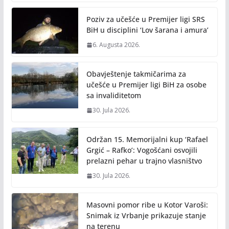
o
Li
o
n
Poziv za učešće u Premijer ligi SRS
k
k
BiH u disciplini ‘Lov šarana i amura’
6. Augusta 2026.
Obavještenje takmičarima za
učešće u Premijer ligi BiH za osobe
sa invaliditetom
30. Jula 2026.
Održan 15. Memorijalni kup ‘Rafael
Grgić – Rafko’: Vogošćani osvojili
prelazni pehar u trajno vlasništvo
30. Jula 2026.
Masovni pomor ribe u Kotor Varoši:
Snimak iz Vrbanje prikazuje stanje
na terenu