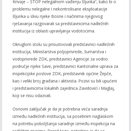
Krivaje – STOP nelegalnom vađenju šljunka“, kako bi o
problemu nelegalne i nekontrolisane eksploatacije
šljunka u slivu rijeke Bosne i načinima njegovog
rješavanja razgovarali sa predstavnicima nadležnih
institucija iz oblasti upravljanja vodotocima.
Okruglom stolu su prisustvovali predstavnici nadležnih
institucija, Ministarstva poljoprivrede, šumarstva i
vodoprivrede ZDK, predstavnici Agencije za vodno
područje rijeke Save, predstavnici Kantonalne uprava za
inspekcijske poslove ZDK, predstavnik općine Žepče,
kao i veliki broj građana i aktivista. Pozivi su bili upućeni
i predstavnicima lokalnih zajednica Zavidovići i Maglaj,
koji se nisu odazvali.
Osnovni zaključak je da je potrebna veća saradnja
između nadležnih institucija, sa posebnim naglaskom
na potrebu poboljšanja saradnje između inspekcija na
različitim nivoima. Pored toga, potrebno je da se