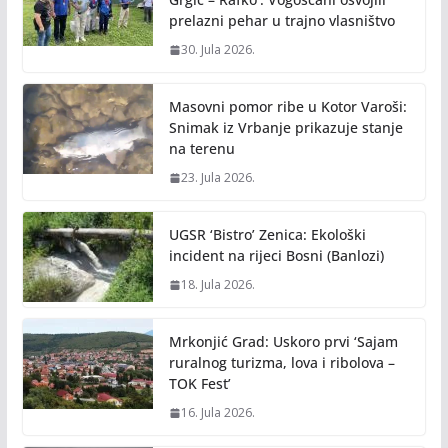
k
k
prelazni pehar u trajno vlasništvo
30. Jula 2026.
Masovni pomor ribe u Kotor Varoši:
Snimak iz Vrbanje prikazuje stanje
na terenu
23. Jula 2026.
UGSR ‘Bistro’ Zenica: Ekološki
incident na rijeci Bosni (Banlozi)
18. Jula 2026.
Mrkonjić Grad: Uskoro prvi ‘Sajam
ruralnog turizma, lova i ribolova –
TOK Fest’
16. Jula 2026.