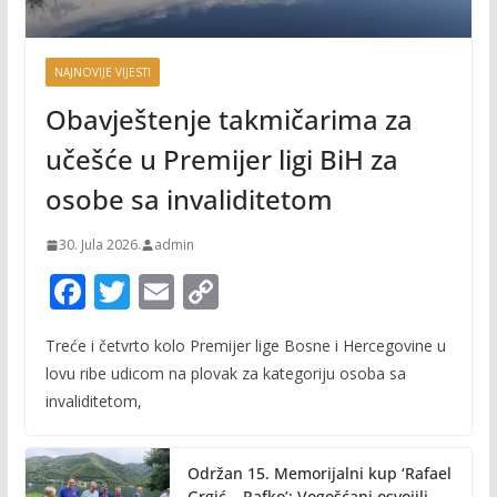
NAJNOVIJE VIJESTI
Obavještenje takmičarima za
učešće u Premijer ligi BiH za
osobe sa invaliditetom
30. Jula 2026.
admin
F
T
E
C
ac
w
m
o
Treće i četvrto kolo Premijer lige Bosne i Hercegovine u
e
itt
ai
p
lovu ribe udicom na plovak za kategoriju osoba sa
b
er
l
y
invaliditetom,
o
Li
o
n
Održan 15. Memorijalni kup ‘Rafael
Grgić – Rafko’: Vogošćani osvojili