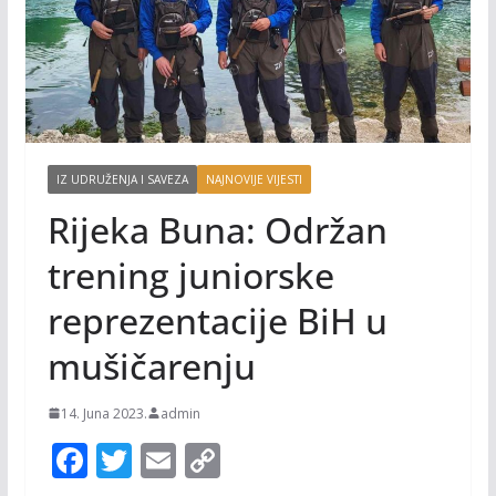
IZ UDRUŽENJA I SAVEZA
NAJNOVIJE VIJESTI
Rijeka Buna: Održan
trening juniorske
reprezentacije BiH u
mušičarenju
14. Juna 2023.
admin
F
T
E
C
ac
w
m
o