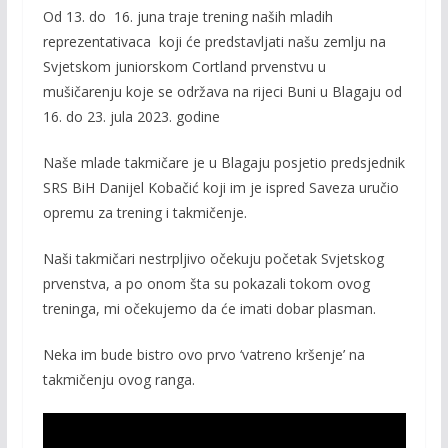
Od 13. do 16. juna traje trening naših mladih
e
itt
ai
p
reprezentativaca koji će predstavljati našu zemlju na
b
er
l
y
Svjetskom juniorskom Cortland prvenstvu u
o
Li
mušičarenju koje se održava na rijeci Buni u Blagaju od
o
n
16. do 23. jula 2023. godine
k
k
Naše mlade takmičare je u Blagaju posjetio predsjednik
SRS BiH Danijel Kobačić koji im je ispred Saveza uručio
opremu za trening i takmičenje.
Naši takmičari nestrpljivo očekuju početak Svjetskog
prvenstva, a po onom šta su pokazali tokom ovog
treninga, mi očekujemo da će imati dobar plasman.
Neka im bude bistro ovo prvo ‘vatreno kršenje’ na
takmičenju ovog ranga.