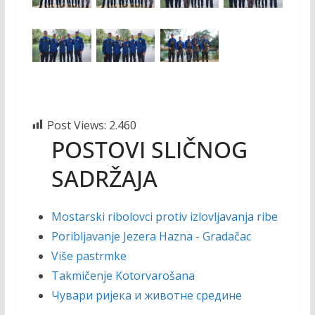
Post Views:
2.460
POSTOVI SLIČNOG
SADRŽAJA
Mostarski ribolovci protiv izlovljavanja ribe
Poribljavanje Jezera Hazna - Gradačac
Više pastrmke
Takmičenje Kotorvarošana
Чувари ријека и животне средине