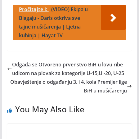
Pročitajte i:
(VIDEO) Ekipa u
Blagaju - Daris otkriva sve
tajne mušičarenja | Ljetna
kuhinja | Hayat TV
Odgađa se Otvoreno prvenstvo BiH u lovu ribe
udicom na plovak za kategorije U-15,U -20, U-25
Obavještenje o odgađanju 3. i 4. kola Premijer lige
BiH u mušičarenju
You May Also Like