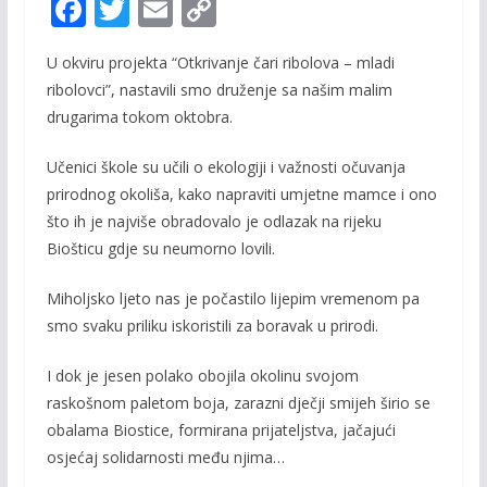
F
T
E
C
ac
w
m
o
U okviru projekta “Otkrivanje čari ribolova – mladi
e
itt
ai
p
ribolovci”, nastavili smo druženje sa našim malim
b
er
l
y
drugarima tokom oktobra.
o
Li
Učenici škole su učili o ekologiji i važnosti očuvanja
o
n
prirodnog okoliša, kako napraviti umjetne mamce i ono
k
k
što ih je najviše obradovalo je odlazak na rijeku
Biošticu gdje su neumorno lovili.
Miholjsko ljeto nas je počastilo lijepim vremenom pa
smo svaku priliku iskoristili za boravak u prirodi.
I dok je jesen polako obojila okolinu svojom
raskošnom paletom boja, zarazni dječji smijeh širio se
obalama Biostice, formirana prijateljstva, jačajući
osjećaj solidarnosti među njima…