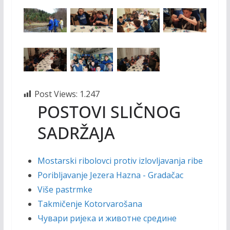
Post Views:
1.247
POSTOVI SLIČNOG
SADRŽAJA
Mostarski ribolovci protiv izlovljavanja ribe
Poribljavanje Jezera Hazna - Gradačac
Više pastrmke
Takmičenje Kotorvarošana
Чувари ријека и животне средине