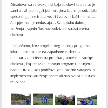
Obradovali su se svakoj ribi koju su ulovili kao da su je
sami ulovili, pomagali jedni drugima kad im je udica bila
upecana gdje ne treba, vezali čvorove i kačili mamce…
A ni pjesma nije nedostajala.. Sve u duhu dobrog
druženja i zajedničke, novootkrivene strasti prema
ribolovu.
Podsjećamo, kroz projekat Regionalnog programa
lokalne demokratije na Zapadnom Balkanu 2
(ReLOaD2), EU finansira projekat „Otkrivanje čarolije
ribolova“, koji realizuje Razvojni program Ujedinjenih
nacija (UNDP), koji podržava grad Istočno Sarajevo, a
implementira Udruženje sportskih ribolovaca “Biostica”
iz Sokoca.