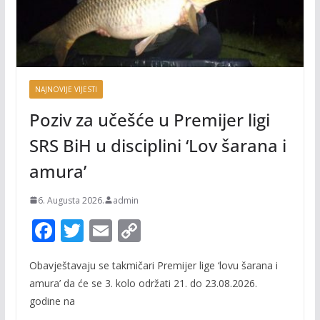
NAJNOVIJE VIJESTI
Poziv za učešće u Premijer ligi
SRS BiH u disciplini ‘Lov šarana i
amura’
6. Augusta 2026.
admin
F
T
E
C
ac
w
m
o
Obavještavaju se takmičari Premijer lige ‘lovu šarana i
e
itt
ai
p
amura’ da će se 3. kolo održati 21. do 23.08.2026.
b
er
l
y
godine na