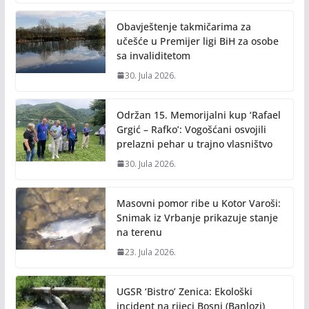
o
Li
o
n
Obavještenje takmičarima za
k
k
učešće u Premijer ligi BiH za osobe
sa invaliditetom
30. Jula 2026.
Održan 15. Memorijalni kup ‘Rafael
Grgić – Rafko’: Vogošćani osvojili
prelazni pehar u trajno vlasništvo
30. Jula 2026.
Masovni pomor ribe u Kotor Varoši:
Snimak iz Vrbanje prikazuje stanje
na terenu
23. Jula 2026.
UGSR ‘Bistro’ Zenica: Ekološki
incident na rijeci Bosni (Banlozi)