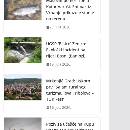
Masovni pomor ribe u
Kotor Varoši: Snimak iz
Vrbanje prikazuje stanje
na terenu
23. Jula 2026.
UGSR ‘Bistro’ Zenica:
Ekološki incident na
rijeci Bosni (Banlozi)
18. Jula 2026.
Mrkonjić Grad: Uskoro
prvi ‘Sajam ruralnog
turizma, lova i ribolova –
TOK Fest’
16. Jula 2026.
Poziv za učešće na Kupu