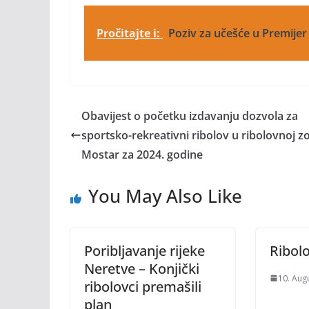
Pročitajte i:
Poziv za učešće u Premijer
Obavijest o početku izdavanju dozvola za
sportsko-rekreativni ribolov u ribolovnoj z
Mostar za 2024. godine
You May Also Like
Poribljavanje rijeke
Ribol
Neretve – Konjički
10. Aug
ribolovci premašili
plan