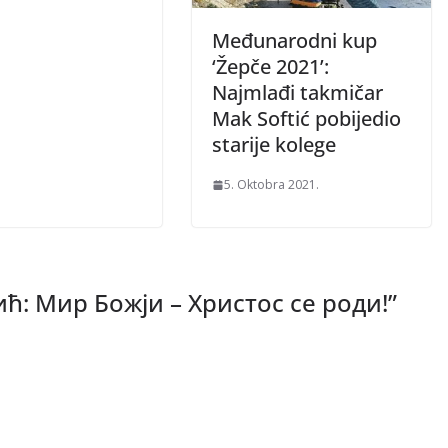
Međunarodni kup
‘Žepče 2021’:
Najmlađi takmičar
Mak Softić pobijedio
starije kolege
5. Oktobra 2021.
ћ: Мир Божји – Христос се роди!
”