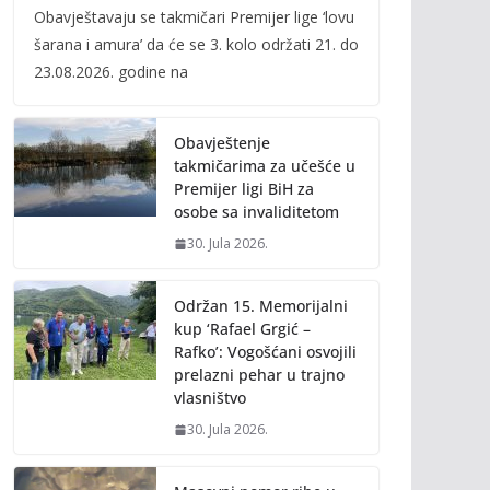
Obavještavaju se takmičari Premijer lige ‘lovu
e
itt
ai
p
šarana i amura’ da će se 3. kolo održati 21. do
b
er
l
y
23.08.2026. godine na
o
Li
o
n
Obavještenje
k
k
takmičarima za učešće u
Premijer ligi BiH za
osobe sa invaliditetom
30. Jula 2026.
Održan 15. Memorijalni
kup ‘Rafael Grgić –
Rafko’: Vogošćani osvojili
prelazni pehar u trajno
vlasništvo
30. Jula 2026.