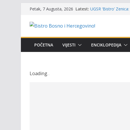
Masovni pomor ribe u
Skip
Latest:
Petak, 7 Augusta, 2026
prikazuje stanje na t
to
UGSR ‘Bistro’ Zenica: 
content
(Banlozi)
Poziv za učešće u Prem
i amura’
Obavještenje takmiča
POČETNA
VIJESTI
ENCIKLOPEDIJA
osobe sa invaliditet
Održan 15. Memorijal
osvojili prelazni peha
Loading
.
.
.