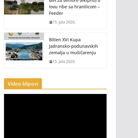
BiH za seniore (ekipno) u
lovu ribe sa hranilicom –
Feeder
15. Jula 2026.
Bilten XVI Kupa
Jadransko-podunavskih
zemalja u mušičarenju
15. Jula 2026.
Video klipovi