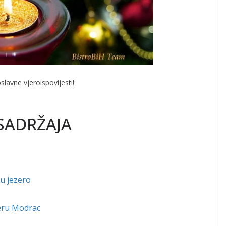
lavne vjeroispovijesti!
SADRŽAJA
 u jezero
zeru Modrac