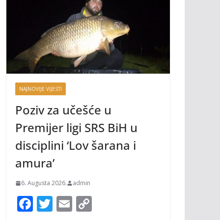
NAJNOVIJE VIJESTI
Poziv za učešće u
Premijer ligi SRS BiH u
disciplini ‘Lov šarana i
amura’
6. Augusta 2026.
admin
F
T
E
C
ac
w
m
o