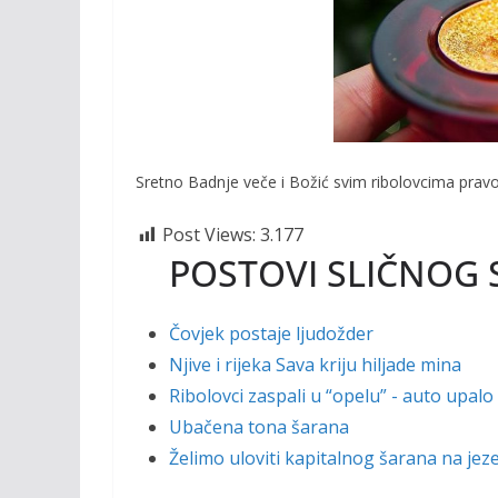
o
n
k
k
Sretno Badnje veče i Božić svim ribolovcima pravos
Post Views:
3.177
POSTOVI SLIČNOG 
Čovjek postaje ljudožder
Njive i rijeka Sava kriju hiljade mina
Ribolovci zaspali u “opelu” - auto upalo
Ubačena tona šarana
Želimo uloviti kapitalnog šarana na je