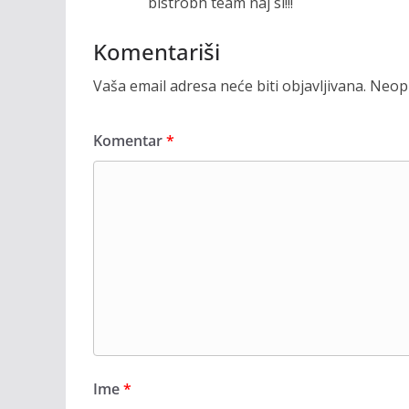
bistrobh team naj si!!!
Komentariši
Vaša email adresa neće biti objavljivana.
Neoph
Komentar
*
Ime
*