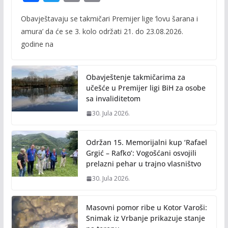
ac
w
m
o
Obavještavaju se takmičari Premijer lige ‘lovu šarana i
e
itt
ai
p
amura’ da će se 3. kolo održati 21. do 23.08.2026.
b
er
l
y
godine na
o
Li
o
n
Obavještenje takmičarima za
k
k
učešće u Premijer ligi BiH za osobe
sa invaliditetom
30. Jula 2026.
Održan 15. Memorijalni kup ‘Rafael
Grgić – Rafko’: Vogošćani osvojili
prelazni pehar u trajno vlasništvo
30. Jula 2026.
Masovni pomor ribe u Kotor Varoši:
Snimak iz Vrbanje prikazuje stanje