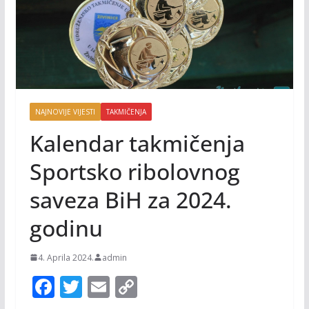
NAJNOVIJE VIJESTI
TAKMIČENJA
Kalendar takmičenja
Sportsko ribolovnog
saveza BiH za 2024.
godinu
4. Aprila 2024.
admin
F
T
E
C
ac
w
m
o