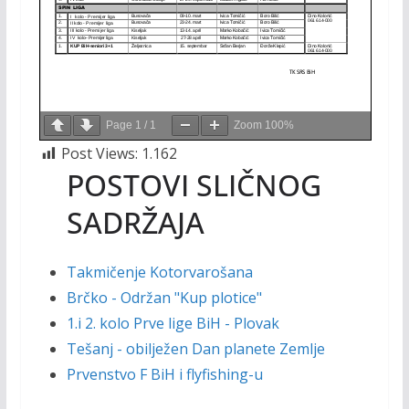
Page
1
/
1
Zoom
100%
Post Views:
1.162
POSTOVI SLIČNOG
SADRŽAJA
Takmičenje Kotorvarošana
Brčko - Održan "Kup plotice"
1.i 2. kolo Prve lige BiH - Plovak
Tešanj - obilježen Dan planete Zemlje
Prvenstvo F BiH i flyfishing-u