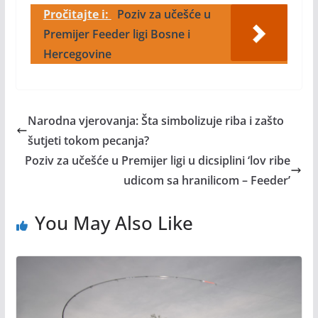
Pročitajte i:
Poziv za učešće u
Premijer Feeder ligi Bosne i
Hercegovine
Narodna vjerovanja: Šta simbolizuje riba i zašto
šutjeti tokom pecanja?
Poziv za učešće u Premijer ligi u dicsiplini ‘lov ribe
udicom sa hranilicom – Feeder’
You May Also Like