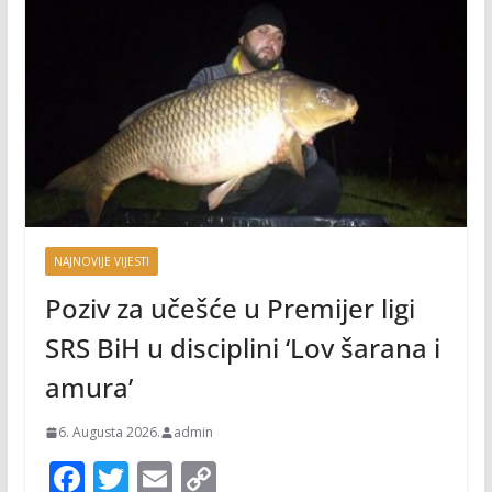
NAJNOVIJE VIJESTI
Poziv za učešće u Premijer ligi
SRS BiH u disciplini ‘Lov šarana i
amura’
6. Augusta 2026.
admin
F
T
E
C