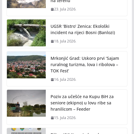
na terenu
23. Jula 2026.
UGSR ‘Bistro’ Zenica: Ekološki
incident na rijeci Bosni (Banlozi)
18. Jula 2026.
Mrkonjić Grad: Uskoro prvi ‘Sajam
ruralnog turizma, lova i ribolova –
TOK Fest’
16. Jula 2026.
Poziv za učešće na Kupu BiH za
seniore (ekipno) u lovu ribe sa
hranilicom – Feeder
15. Jula 2026.