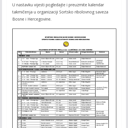
U nastavku vijesti pogledajte i preuzmite kalendar
e
itt
ai
p
takmičenja u organizaciji Sortsko ribolovnog saveza
b
er
l
y
Bosne i Hercegovine.
o
Li
o
n
k
k