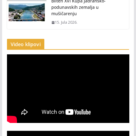
Bilten XVI Kupa Jadransko-
podunavskih zemalja u
mušičarenju
15. Jula 2026.
Video klipovi