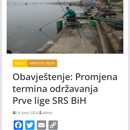
NAJAVE
NAJNOVIJE VIJESTI
Obavještenje: Promjena
termina održavanja
Prve lige SRS BiH
14. Juna 2024.
admin
F
T
E
C