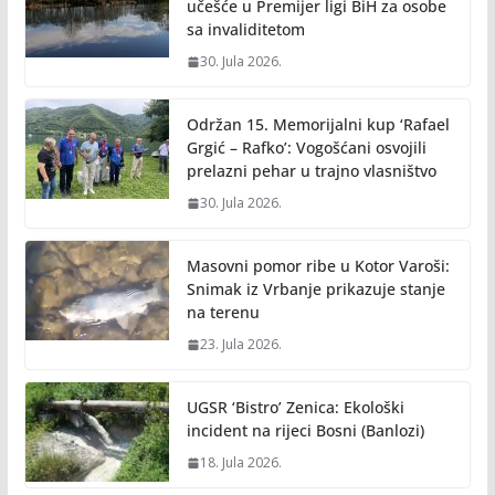
k
k
učešće u Premijer ligi BiH za osobe
sa invaliditetom
30. Jula 2026.
Održan 15. Memorijalni kup ‘Rafael
Grgić – Rafko’: Vogošćani osvojili
prelazni pehar u trajno vlasništvo
30. Jula 2026.
Masovni pomor ribe u Kotor Varoši:
Snimak iz Vrbanje prikazuje stanje
na terenu
23. Jula 2026.
UGSR ‘Bistro’ Zenica: Ekološki
incident na rijeci Bosni (Banlozi)
18. Jula 2026.