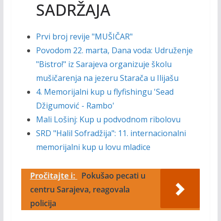
SADRŽAJA
Prvi broj revije "MUŠIČAR"
Povodom 22. marta, Dana voda: Udruženje
"Bistro!" iz Sarajeva organizuje školu
mušičarenja na jezeru Starača u Ilijašu
4. Memorijalni kup u flyfishingu 'Sead
Džigumović - Rambo'
Mali Lošinj: Kup u podvodnom ribolovu
SRD "Halil Sofradžija": 11. internacionalni
memorijalni kup u lovu mladice
Pročitajte i:
Pokušao pecati u
centru Sarajeva, reagovala
policija