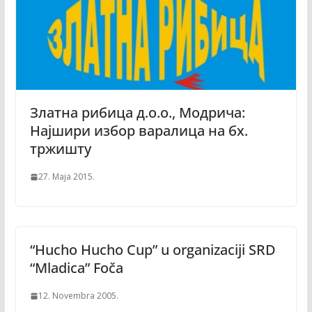
Златна рибица д.о.о., Модрича:
Најшири избор варалица на бх.
тржишту
27. Maja 2015.
“Hucho Hucho Cup” u organizaciji SRD
“Mladica” Foča
12. Novembra 2005.