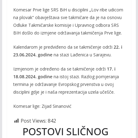
ac
w
m
o
Komesar Prve lige SRS BiH u disciplini „Lov ribe udicom
e
itt
ai
p
na plovak“ obavještava sve takmičare da je na osnovu
b
er
l
y
Odluke Takmičarske komisije i Upravnog odbora SRS
o
Li
BIH došlo do izmjene održavanja takmičenja Prve lige.
o
n
Kalendarom je predviđeno da se takmičenje održi
22. i
k
k
23.06.2024. godine
na stazi Lađenica u Sarajevu.
Izmjenom je određeno da se takmičenje održi
17. i
18.08.2024. godine
na istoj stazi. Razlog pomjeranja
termina je održavanje Evropskog prvenstva u ovoj
disciplini gdje je i naša reprezentacija uzela učešče.
Komesar lige: Zijad Sinanović
Post Views:
842
POSTOVI SLIČNOG