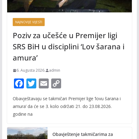
NAJNOVIJE VIJESTI
Poziv za učešće u Premijer ligi
SRS BiH u disciplini ‘Lov šarana i
amura’
6. Augusta 2026.
admin
F
T
E
C
ac
w
m
o
Obavještavaju se takmičari Premijer lige ‘lovu šarana i
e
itt
ai
p
amura’ da će se 3. kolo održati 21. do 23.08.2026.
b
er
l
y
godine na
o
Li
o
n
Obavještenje takmičarima za