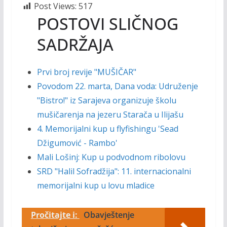
Post Views:
517
POSTOVI SLIČNOG
SADRŽAJA
Prvi broj revije "MUŠIČAR"
Povodom 22. marta, Dana voda: Udruženje
"Bistro!" iz Sarajeva organizuje školu
mušičarenja na jezeru Starača u Ilijašu
4. Memorijalni kup u flyfishingu 'Sead
Džigumović - Rambo'
Mali Lošinj: Kup u podvodnom ribolovu
SRD "Halil Sofradžija": 11. internacionalni
memorijalni kup u lovu mladice
Pročitajte i:
Obavještenje