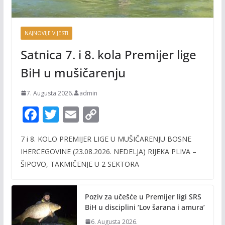
NAJNOVIJE VIJESTI
Satnica 7. i 8. kola Premijer lige
BiH u mušičarenju
7. Augusta 2026.
admin
F
T
E
C
ac
w
m
o
7 i 8. KOLO PREMIJER LIGE U MUŠIČARENJU BOSNE
e
itt
ai
p
IHERCEGOVINE (23.08.2026. NEDELJA) RIJEKA PLIVA –
b
er
l
y
ŠIPOVO, TAKMIČENJE U 2 SEKTORA
o
Li
o
n
Poziv za učešće u Premijer ligi SRS
k
k
BiH u disciplini ‘Lov šarana i amura’
6. Augusta 2026.