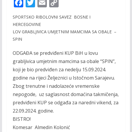
F
T
E
C
ac
w
m
o
SPORTSKO RIBOLOVNI SAVEZ BOSNE I
e
itt
ai
p
HERCEGOVINE
b
er
l
y
LOV GRABLJIVICA UMJETNIM MAMCIMA SA OBALE –
o
Li
SPIN
o
n
ODGAĐA se predviđeni KUP BiH u lovu
k
k
grabljivica umjetnim mamcima sa obale “SPIN”,
koji je bio predviđen za nedelju 15.09.2024.
godine na rijeci Željeznici u Istočnom Sarajevu.
Zbog trenutne i nadolazeće vremenske
nepogode, uz saglasnost domaćina takmičenja,
predviđeni KUP se odgađa za naredni vikend, za
22.09.2024. godine.
BISTRO!
Komesar Almedin Kolonić