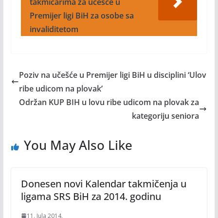
takmičarima za učešće u
Premijer ligi BiH za osobe sa
invaliditetom
Poziv na učešće u Premijer ligi BiH u disciplini ‘Ulov
ribe udicom na plovak’
Održan KUP BIH u lovu ribe udicom na plovak za
kategoriju seniora
You May Also Like
Donesen novi Kalendar takmičenja u
ligama SRS BiH za 2014. godinu
11. Jula 2014.