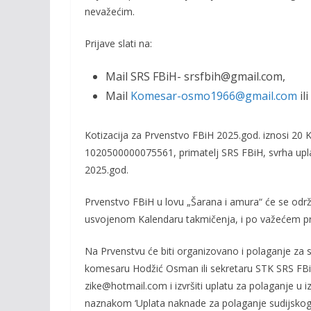
nevažećim.
o
n
k
k
Prijave slati na:
Mail SRS FBiH- srsfbih@gmail.com,
Mail
Komesar-osmo1966@gmail.com
il
Kotizacija za Prvenstvo FBiH 2025.god. iznosi 20 K
1020500000075561, primatelj SRS FBiH, svrha upla
2025.god.
Prvenstvo FBiH u lovu „Šarana i amura“ će se održa
usvojenom Kalendaru takmičenja, i po važećem prav
Na Prvenstvu će biti organizovano i polaganje za sud
komesaru Hodžić Osman ili sekretaru STK SRS FBiH 
zike@hotmail.com i izvršiti uplatu za polaganje u 
naznakom ‘Uplata naknade za polaganje sudijskog 