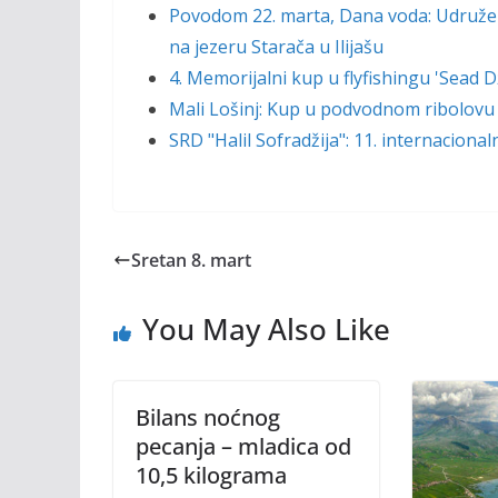
Povodom 22. marta, Dana voda: Udruženj
na jezeru Starača u Ilijašu
4. Memorijalni kup u flyfishingu 'Sead
Mali Lošinj: Kup u podvodnom ribolovu
SRD "Halil Sofradžija": 11. internaciona
Sretan 8. mart
You May Also Like
Bilans noćnog
pecanja – mladica od
10,5 kilograma