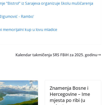
e "Bistro!" iz Sarajeva organizuje školu mušičarenja
 Džigumović - Rambo'
lni memorijalni kup u lovu mladice
Kalendar takmičenja SRS FBiH za 2025. godinu
Znamenja Bosne i
Hercegovine – Ime
mjesta po ribi (u