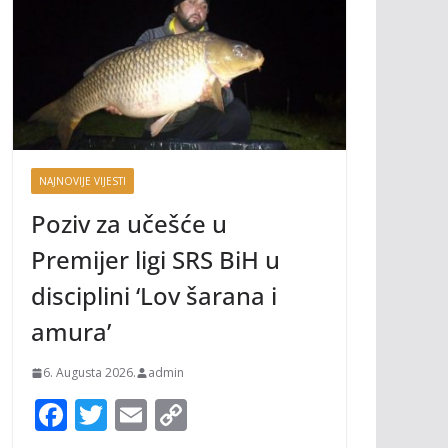
NAJNOVIJE VIJESTI
Poziv za učešće u
Premijer ligi SRS BiH u
disciplini ‘Lov šarana i
amura’
6. Augusta 2026.
admin
F
T
E
C
ac
w
m
o