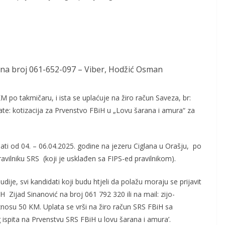
i na broj 061-652-097 – Viber, Hodžić Osman
M po takmičaru, i ista se uplaćuje na žiro račun Saveza, br:
te: kotizacija za Prvenstvo FBiH u „Lovu šarana i amura“ za
ti od 04. ­– 06.04.2025. godine na jezeru Ciglana u Orašju, po
ilniku SRS (koji je usklađen sa FIPS-ed pravilnikom).
ije, svi kandidati koji budu htjeli da polažu moraju se prijavit
Zijad Sinanović na broj 061 792 320 ili na mail: zijo-
iznosu 50 KM. Uplata se vrši na žiro račun SRS FBiH sa
ispita na Prvenstvu SRS FBiH u lovu šarana i amura’.