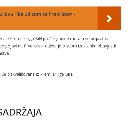
u lovu ribe udicom sa hranilicom -
ecale Premijer ligu BiH prošle godine moraju se pojavit na
se pojavi na Prvenstvu, dužna je o svom izostanku obavjestit
stva.
t će diskvalikovane iz Premijer lige BiH.
SADRŽAJA