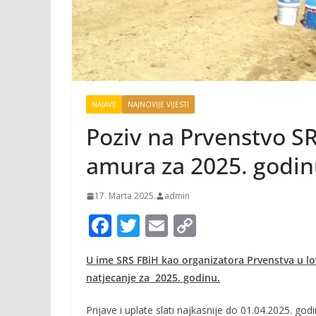
NAJAVE
NAJNOVIJE VIJESTI
Poziv na Prvenstvo SR
amura za 2025. godi
17. Marta 2025.
admin
F
T
E
C
ac
w
m
o
U ime SRS FBiH kao organizatora Prvenstva u lov
e
itt
ai
p
natjecanje za 2025. godinu.
b
er
l
y
o
Li
Prijave i uplate slati najkasnije do 01.04.2025. god