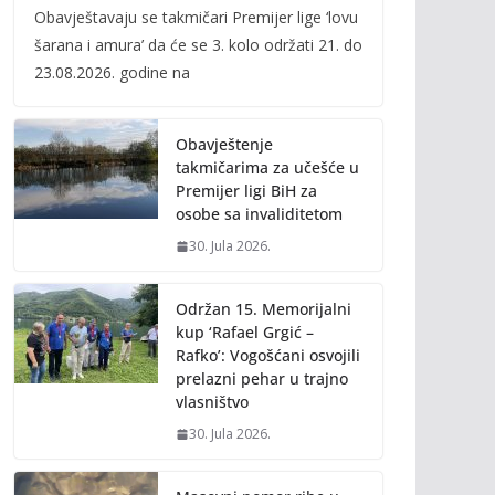
Obavještavaju se takmičari Premijer lige ‘lovu
e
itt
ai
p
šarana i amura’ da će se 3. kolo održati 21. do
b
er
l
y
23.08.2026. godine na
o
Li
o
n
Obavještenje
k
k
takmičarima za učešće u
Premijer ligi BiH za
osobe sa invaliditetom
30. Jula 2026.
Održan 15. Memorijalni
kup ‘Rafael Grgić –
Rafko’: Vogošćani osvojili
prelazni pehar u trajno
vlasništvo
30. Jula 2026.