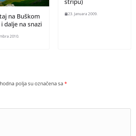
stripu)
23. Januara 2009.
taj na Buškom
 i dalje na snazi
mbra 2010.
odna polja su označena sa
*