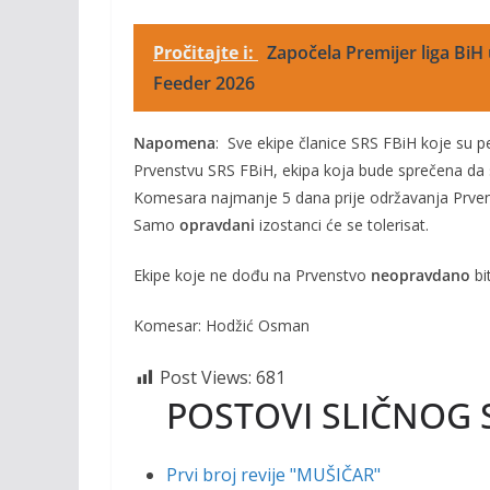
Pročitajte i:
Započela Premijer liga BiH 
Feeder 2026
Napomena
: Sve ekipe članice SRS FBiH koje su p
Prvenstvu SRS FBiH, ekipa koja bude sprečena da 
Komesara najmanje 5 dana prije održavanja Prven
Samo
opravdani
izostanci će se tolerisat.
Ekipe koje ne dođu na Prvenstvo
neopravdano
bi
Komesar: Hodžić Osman
Post Views:
681
POSTOVI SLIČNOG 
Prvi broj revije "MUŠIČAR"