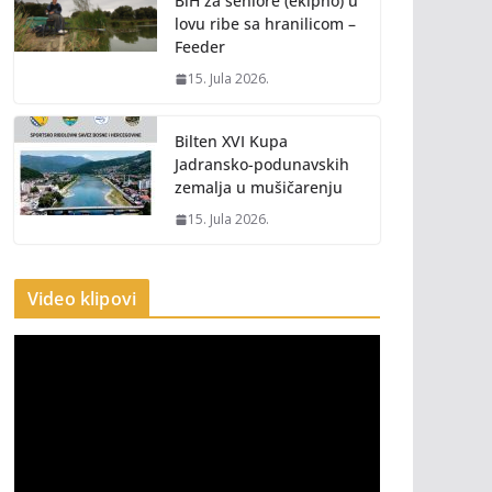
BiH za seniore (ekipno) u
lovu ribe sa hranilicom –
Feeder
15. Jula 2026.
Bilten XVI Kupa
Jadransko-podunavskih
zemalja u mušičarenju
15. Jula 2026.
Video klipovi