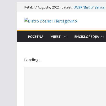
Skip
Masovni pomor ribe u
Latest:
Petak, 7 Augusta, 2026
prikazuje stanje na t
to
UGSR ‘Bistro’ Zenica: 
content
(Banlozi)
Poziv za učešće u Prem
i amura’
Obavještenje takmiča
POČETNA
VIJESTI
ENCIKLOPEDIJA
osobe sa invaliditet
Održan 15. Memorijal
osvojili prelazni peha
Loading
.
.
.