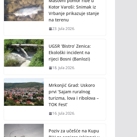
Masovni pomor ribe u
Kotor Varoši: Snimak iz
Vrbanje prikazuje stanje
na terenu
23. Jula 2026.
UGSR ‘Bistro’ Zenica:
Ekološki incident na
rijeci Bosni (Banlozi)
18. Jula 2026.
Mrkonjić Grad: Uskoro
prvi ‘Sajam ruralnog
turizma, lova i ribolova –
TOK Fest’
16. Jula 2026.
Poziv za učešće na Kupu