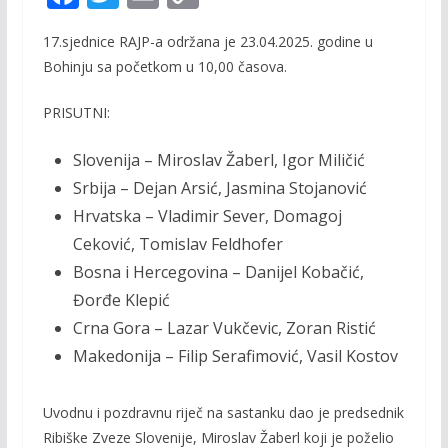
ac
w
m
o
17.sjednice RAJP-a održana je 23.04.2025. godine u
e
itt
ai
p
Bohinju sa početkom u 10,00 časova.
b
er
l
y
o
Li
PRISUTNI:
o
n
Slovenija – Miroslav Žaberl, Igor Miličić
k
k
Srbija – Dejan Arsić, Jasmina Stojanović
Hrvatska – Vladimir Sever, Domagoj
Ceković, Tomislav Feldhofer
Bosna i Hercegovina – Danijel Kobačić,
Đorđe Klepić
Crna Gora – Lazar Vukčevic, Zoran Ristić
Makedonija – Filip Serafimović, Vasil Kostov
Uvodnu i pozdravnu riječ na sastanku dao je predsednik
Ribiške Zveze Slovenije, Miroslav Žaberl koji je poželio