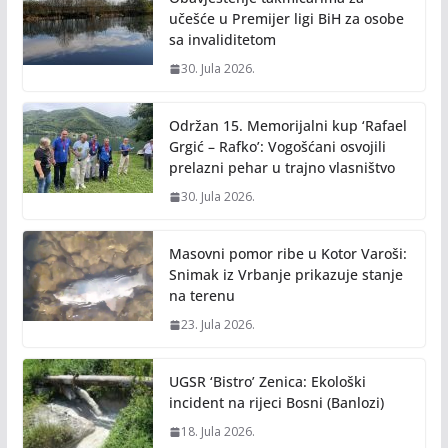
k
k
učešće u Premijer ligi BiH za osobe
sa invaliditetom
30. Jula 2026.
Održan 15. Memorijalni kup ‘Rafael
Grgić – Rafko’: Vogošćani osvojili
prelazni pehar u trajno vlasništvo
30. Jula 2026.
Masovni pomor ribe u Kotor Varoši:
Snimak iz Vrbanje prikazuje stanje
na terenu
23. Jula 2026.
UGSR ‘Bistro’ Zenica: Ekološki
incident na rijeci Bosni (Banlozi)
18. Jula 2026.