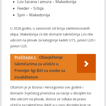
Lov šarana i amura – Makedonija
Feeder – Srbija
Spin – Makedonija
U 2026.godini, u zavisnosti od broja zainteresovanih
ekipa, Makedonija će biti domaćin takmičenja Lov ribe
udicom na plovak za kategorije kadeti U15, juniori U20 i
juniori U25.
Pročitajte i:
Obavještenje
takmičarima za učešće u
Premijer ligi BiH za osobe sa
invaliditetom
Obzirom je je Bosna i Hercegovina ove godine i
domaćin Svjetskog prvenstva za nacije u disciplini lov
ribe udicom na plovak, donosi se odluka da pravo
učešća na takmičenju RAJP-a u ovoj disciplini koje se