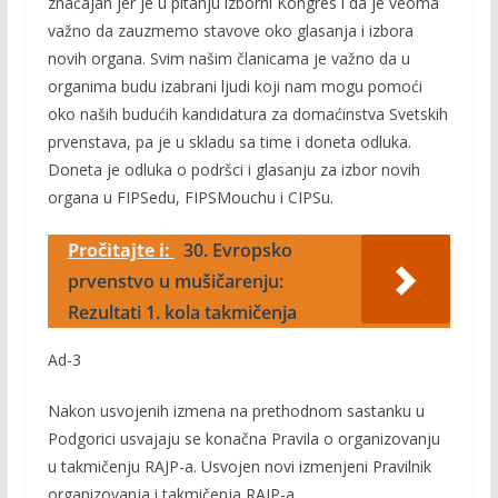
značajan jer je u pitanju izborni Kongres i da je veoma
važno da zauzmemo stavove oko glasanja i izbora
novih organa. Svim našim članicama je važno da u
organima budu izabrani ljudi koji nam mogu pomoći
oko naših budućih kandidatura za domaćinstva Svetskih
prvenstava, pa je u skladu sa time i doneta odluka.
Doneta je odluka o podršci i glasanju za izbor novih
organa u FIPSedu, FIPSMouchu i CIPSu.
Pročitajte i:
30. Evropsko
prvenstvo u mušičarenju:
Rezultati 1. kola takmičenja
Ad-3
Nakon usvojenih izmena na prethodnom sastanku u
Podgorici usvajaju se konačna Pravila o organizovanju
u takmičenju RAJP-a. Usvojen novi izmenjeni Pravilnik
organizovanja i takmičenja RAJP-a.