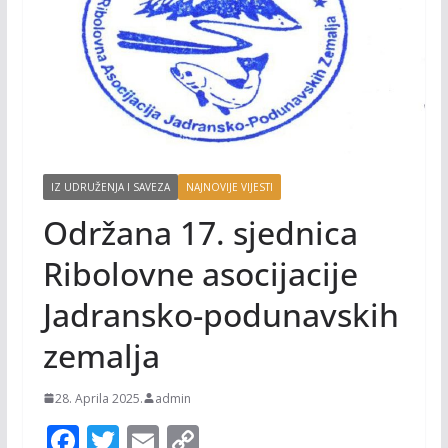
IZ UDRUŽENJA I SAVEZA
NAJNOVIJE VIJESTI
Održana 17. sjednica
Ribolovne asocijacije
Jadransko-podunavskih
zemalja
28. Aprila 2025.
admin
F
T
E
C