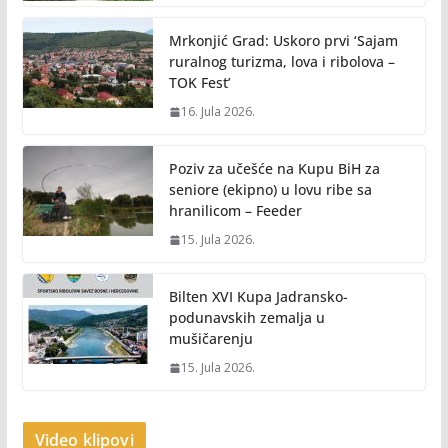
Mrkonjić Grad: Uskoro prvi ‘Sajam
ruralnog turizma, lova i ribolova –
TOK Fest’
16. Jula 2026.
Poziv za učešće na Kupu BiH za
seniore (ekipno) u lovu ribe sa
hranilicom – Feeder
15. Jula 2026.
Bilten XVI Kupa Jadransko-
podunavskih zemalja u
mušičarenju
15. Jula 2026.
Video klipovi