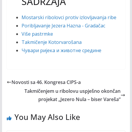
SADRŽAJA
Mostarski ribolovci protiv izlovljavanja ribe
Poribljavanje Jezera Hazna - Gradačac
Više pastrmke
Takmičenje Kotorvarošana
Чувари ријека и животне средине
Novosti sa 46. Kongresa CIPS-a
Takmičenjem u ribolovu uspješno okončan
projekat „Jezero Nula – biser Vareša“
You May Also Like