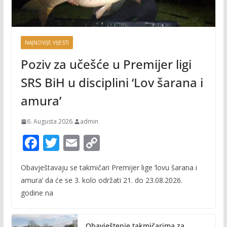
NAJNOVIJE VIJESTI
Poziv za učešće u Premijer ligi
SRS BiH u disciplini ‘Lov šarana i
amura’
6. Augusta 2026.
admin
F
T
E
C
ac
w
m
o
Obavještavaju se takmičari Premijer lige ‘lovu šarana i
e
itt
ai
p
amura’ da će se 3. kolo održati 21. do 23.08.2026.
b
er
l
y
godine na
o
Li
o
n
Obavještenje takmičarima za