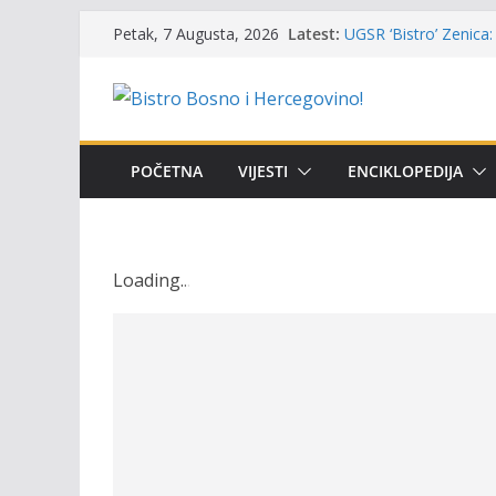
Masovni pomor ribe u
Skip
Latest:
Petak, 7 Augusta, 2026
prikazuje stanje na t
to
UGSR ‘Bistro’ Zenica: 
(Banlozi)
content
Poziv za učešće u Prem
i amura’
Obavještenje takmiča
POČETNA
VIJESTI
ENCIKLOPEDIJA
osobe sa invaliditet
Održan 15. Memorijal
osvojili prelazni peha
Loading
.
.
.