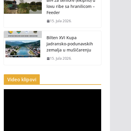
BiH za seniore (ekipno) u
lovu ribe sa hranilicom –
Feeder
15. Jula 2026.
Bilten XVI Kupa
Jadransko-podunavskih
zemalja u mušičarenju
15. Jula 2026.
Video klipovi