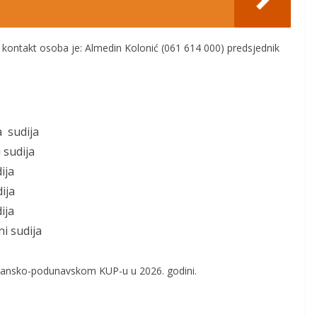
e kontakt osoba je
:
Almedin Kolonić (061 614 000) predsjednik
a sudij
a
 sudija
ija
ija
ija
ni
sudija
Jadransko-podunavskom KUP-u u 20
26
. godini.