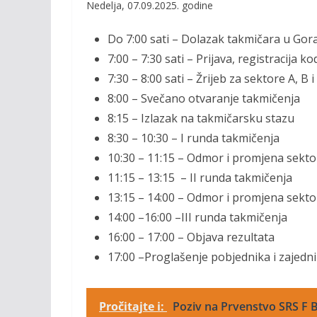
Nedelja, 07.09.2025
. godine
Do 7:00 sati –
Dolazak takmičara u Gor
7:00 – 7:30 sati – Prijava, registracija 
7:30 – 8:00 sati – Žrijeb za sektore A, B i
8:00 – Svečano otvaranje takmičenja
8:15 – Izlazak na takmičarsku stazu
8:30 – 10:30 –
I runda takmičenja
10:30 – 11:15
– Odmor i promjena sekto
11:15 – 13:15 –
II
runda takmičenja
13:15 – 14:00
– Odmor
i promjena sekto
14:00
–
16:00
–III runda takmičenja
16:00 – 17:0
0 –
Objava rezultata
17:00 –P
roglašenje pobjednika
i zajedn
Pročitajte i:
Poziv na Prvenstvo SRS F B