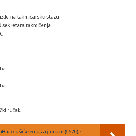
ažde
na takmi
čarsku stazu
kod sekretara takmičenja
 C
ra
ra
ički ručak
.
iH u mušičarenju za juniore (U-20) -