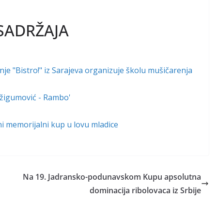
SADRŽAJA
e "Bistro!" iz Sarajeva organizuje školu mušičarenja
 Džigumović - Rambo'
lni memorijalni kup u lovu mladice
Na 19. Jadransko-podunavskom Kupu apsolutna
dominacija ribolovaca iz Srbije