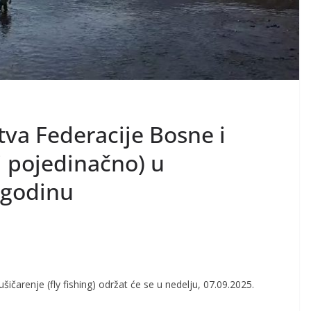
tva Federacije Bosne i
i pojedinačno) u
 godinu
ušičarenje (fly fis
hing) održat će se u nedelju, 07.09.2025
.