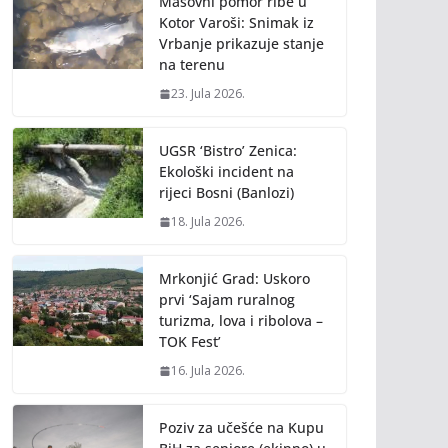
Masovni pomor ribe u
Kotor Varoši: Snimak iz
Vrbanje prikazuje stanje
na terenu
23. Jula 2026.
UGSR ‘Bistro’ Zenica:
Ekološki incident na
rijeci Bosni (Banlozi)
18. Jula 2026.
Mrkonjić Grad: Uskoro
prvi ‘Sajam ruralnog
turizma, lova i ribolova –
TOK Fest’
16. Jula 2026.
Poziv za učešće na Kupu