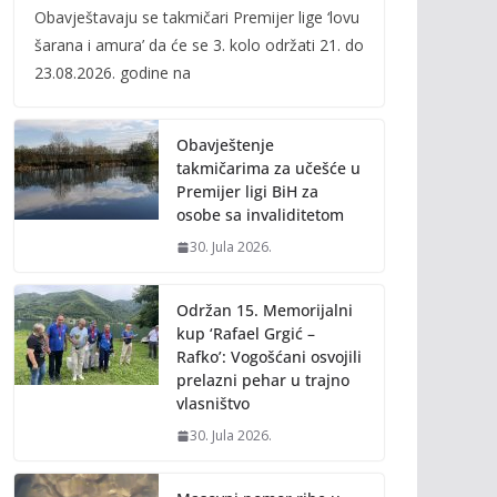
Obavještavaju se takmičari Premijer lige ‘lovu
e
itt
ai
p
šarana i amura’ da će se 3. kolo održati 21. do
b
er
l
y
23.08.2026. godine na
o
Li
o
n
Obavještenje
k
k
takmičarima za učešće u
Premijer ligi BiH za
osobe sa invaliditetom
30. Jula 2026.
Održan 15. Memorijalni
kup ‘Rafael Grgić –
Rafko’: Vogošćani osvojili
prelazni pehar u trajno
vlasništvo
30. Jula 2026.