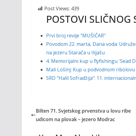
Post Views:
439
POSTOVI SLIČNOG 
Prvi broj revije "MUŠIČAR"
Povodom 22. marta, Dana voda: Udruženj
na jezeru Starača u Ilijašu
4. Memorijalni kup u flyfishingu 'Sead
Mali Lošinj: Kup u podvodnom ribolovu
SRD "Halil Sofradžija": 11. internaciona
Bilten 71. Svjetskog prvenstva u lovu ribe
udicom na plovak – jezero Modrac