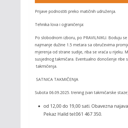
Prijave
podnostiti
preko matičnih udruženja.
Tehnika lova i ograničenja:
Po slobodnom izboru, po
PRAVILNIKU
. Boduju se
najmanje dužine 1.5 metara sa obručevima promje
mjerenja od strane sudije, riba se vraća u rijeku. 
susjednog takmičara. Eventualno donošenje ribe sa 
takmičenja.
SATNICA TAKMIČENJA
Subota 06
.09.202
5
. trening (van takmičarske staze
od 12,00 do 19,00 sati. Obavezna n
ajav
Pekaz Halid tel:061 467 350.