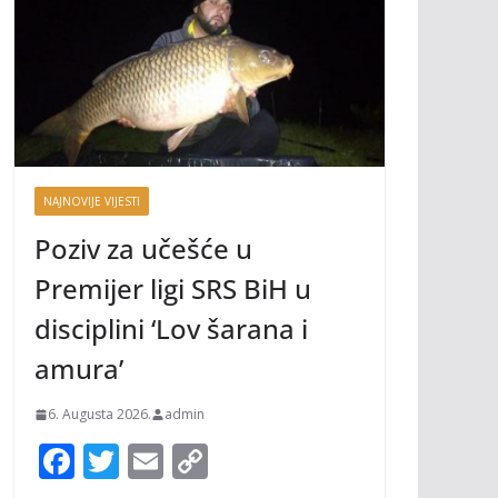
NAJNOVIJE VIJESTI
Poziv za učešće u
Premijer ligi SRS BiH u
disciplini ‘Lov šarana i
amura’
6. Augusta 2026.
admin
F
T
E
C
ac
w
m
o