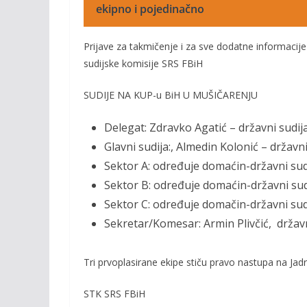
ekipno i pojedinačno
Prijave za takmičenje i z
a sve dodatne informaci
j
sudijske komisije SRS FBiH
SUDIJE NA KUP-u BiH U MUŠIČARENJU
Delegat:
Zdravko Agatić
–
državni sudij
Glavni sudija:, Almedin Kolonić
– državni
Sektor
A
:
određuje domaćin-
državni sud
Sektor
B:
određuje domaćin-
državni sud
Sektor
C
:
određuje domačin-
državni sud
Sekretar/Komesar:
Armin Plivčić
,
držav
Tri prvoplasirane ekipe stiču pravo nastupa na 
ST
K SRS
F
BiH