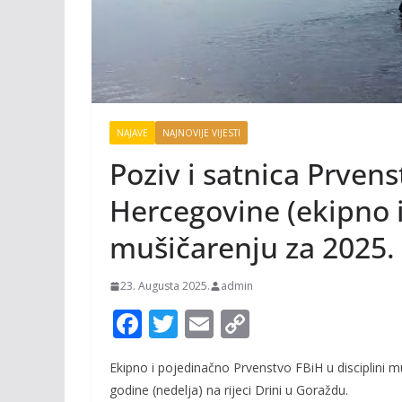
NAJAVE
NAJNOVIJE VIJESTI
Poziv i satnica Prvens
Hercegovine (ekipno 
mušičarenju za 2025.
23. Augusta 2025.
admin
F
T
E
C
ac
w
m
o
Ekipno
i
pojedinačno Prvenstvo
F
BiH u disciplini m
e
itt
ai
p
godine (nedelja) na rijeci Drini u Goraždu
.