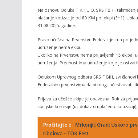
b
er
l
y
o
Li
Na osnovu Odluka T.K. i
U.O. SRS
FBiH, takmičenj
pla
ć
anje kotizacije od 80 KM po ekipi (3+1)
. Uplat
o
n
31.08.2025
. godine
.
k
k
Pravo
učešća
na Prvenstvu Federacije
i
ma po jedna
udruženje nema ekipu.
Ukoliko na Prvenstvu nema prijavljenih 15 ekipa,
u
udruženja. Prednost ima
udruženje koje je ostvaril
Odlukom Upravnog odbora
SRS F BiH,
svi članovi
Federalnim prvenstvima da bi mogli učestvovati idu
Prijava z
a učešće ekip
e je obavezna. Rok za prija
sudijske komisije (
uz dokaz o uplaćenoj kotizaciji)
Pročitajte i:
Mrkonjić Grad: Uskoro prvi
ribolova – TOK Fest'