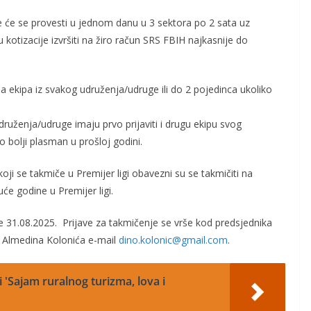
e
će se provesti u jedno
m danu
u 3 sektora po 2 sata uz
u kotizacije izvršiti na žiro račun SRS
F
BIH
najkasnije do
 ekipa iz svakog udruženja/udruge ili do 2 pojedinca ukoliko
druženja/udruge imaju prvo prijaviti i drugu ekipu svog
o bolji plasman u prošloj godini.
 koji se takmiče u Premijer ligi obavezni su se takmičiti na
će godine u Premijer ligi.
ve 31.08.2025
. Prijave za takmičenje se vrše kod
predsjednika
,
Al
medina Koloni
ća
e-mail
dino.kolonic
@gmail.com
.
 'Sajam ruralnog turizma, lova i