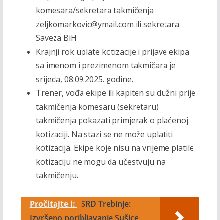
komesara/sekretara takmičenja
zeljkomarkovic@ymail.com ili sekretara
Saveza BiH
Krajnji rok uplate kotizacije i prijave ekipa
sa imenom i prezimenom takmičara je
srijeda, 08.09.2025. godine.
Trener, vođa ekipe ili kapiten su dužni prije
takmičenja komesaru (sekretaru)
takmičenja pokazati primjerak o plaćenoj
kotizaciji. Na stazi se ne može uplatiti
kotizacija. Ekipe koje nisu na vrijeme platile
kotizaciju ne mogu da učestvuju na
takmičenju.
Pročitajte i:
SRD Trebinje:
Izvršeno poribljavanje Sušice,