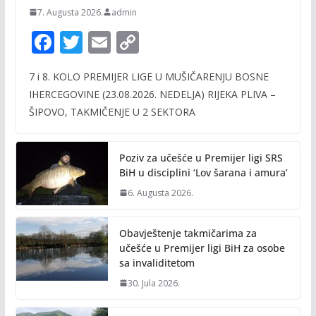
7. Augusta 2026.
admin
F
T
E
C
ac
w
m
o
7 i 8. KOLO PREMIJER LIGE U MUŠIČARENJU BOSNE
e
itt
ai
p
IHERCEGOVINE (23.08.2026. NEDELJA) RIJEKA PLIVA –
b
er
l
y
ŠIPOVO, TAKMIČENJE U 2 SEKTORA
o
Li
o
n
Poziv za učešće u Premijer ligi SRS
k
k
BiH u disciplini ‘Lov šarana i amura’
6. Augusta 2026.
Obavještenje takmičarima za
učešće u Premijer ligi BiH za osobe
sa invaliditetom
30. Jula 2026.