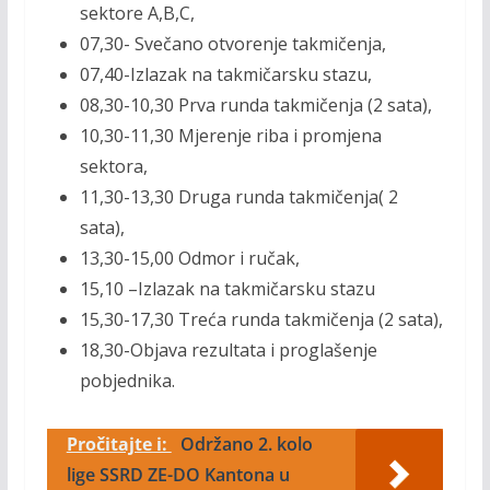
sektore A,B,C,
07,30- Svečano otvorenje takmičenja,
07,40-Izlazak na takmičarsku stazu,
08,30-10,30 Prva runda takmičenja (2 sata),
10,30-11,30 Mjerenje riba i promjena
sektora,
11,30-13,30 Druga runda takmičenja( 2
sata),
13,30-15,00 Odmor i ručak,
15,10 –Izlazak na takmičarsku stazu
15,30-17,30 Treća runda takmičenja (2 sata),
18,30-Objava rezultata i proglašenje
pobjednika.
Pročitajte i:
Održano 2. kolo
lige SSRD ZE-DO Kantona u