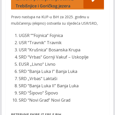
Trebišnjice i Goričkog jezera
Pravo nastupa na KUP-u BiH za 2025. godinu u
mušičarenju (ekipno) ostvarila su sljedeća USR/SRD,
UGSR ““Fojnica“ Fojnica
USR “Travnik“ Travnik
USR “Krušnica“ Bosanska Krupa
SRD “Vrbas“ Gornji Vakuf – Uskoplje
EUSR „Livno“ Livno
SRD “Banja Luka I” Banja Luka
SRD „Vrbas“ Laktaši
SRD “Banja Luka II” Banja Luka
SRD “Šipovo” Šipovo
SRD “Novi Grad” Novi Grad
REZERVNE EKIPE IZ SRS F BiH