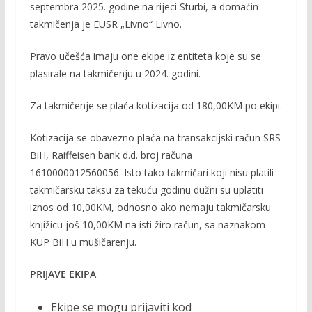
o
Li
septembra 2025. godine na rijeci Sturbi, a domaćin
o
n
takmičenja je EUSR „Livno“ Livno.
k
k
Pravo učešća imaju one ekipe iz entiteta koje su se
plasirale na takmičenju u 2024. godini.
Za takmičenje se plaća kotizacija od 180,00KM po ekipi.
Kotizacija se obavezno plaća na transakcijski račun SRS
BiH, Raiffeisen bank d.d. broj računa
1610000012560056. Isto tako takmičari koji nisu platili
takmičarsku taksu za tekuću godinu dužni su uplatiti
iznos od 10,00KM, odnosno ako nemaju takmičarsku
knjižicu još 10,00KM na isti žiro račun, sa naznakom
KUP BiH u mušičarenju.
PRIJAVE EKIPA
Ekipe se mogu prijaviti kod