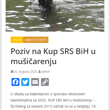
NAJAVE
NAJNOVIJE VIJESTI
Poziv na Kup SRS BiH u
mušičarenju
26. Augusta 2025.
admin
F
T
E
C
ac
w
m
o
U skladu sa Kalendarom o sportsko ribolovnim
e
itt
ai
p
takmičenjima za 2025., KUP SRS BiH u mušičarenju –
b
er
l
y
fly fishing za seniore (3+1) održat će se u nedjelju, 14.