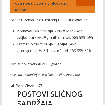
lovu ribe udicom na plovak za
seniore
Za sve informacije o takmičenju kontakt osobe su:
Komesar takmičenja: Željko Marković,
zeljkomarkovic@ymail.com, tel: 065 529-595
Domaćin takmičenja: Danijel Čeko,
predsjednik EUSR „Livno“, tel. 063 385-316
Lovi se po Pravilniku 2018. godine.
Sekretar takmičenja: Marković Željko, int.sudija
Post Views:
476
POSTOVI SLIČNOG
SADRŽAJA