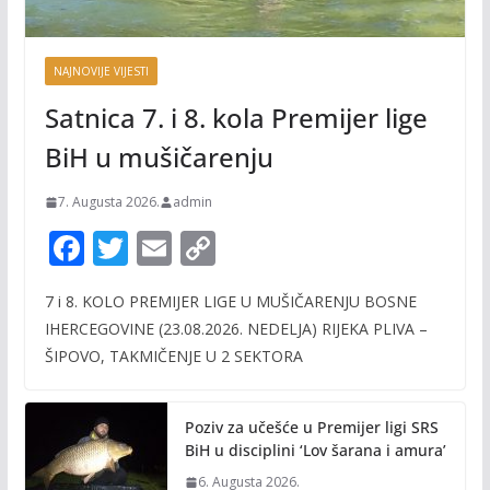
NAJNOVIJE VIJESTI
Satnica 7. i 8. kola Premijer lige
BiH u mušičarenju
7. Augusta 2026.
admin
F
T
E
C
ac
w
m
o
7 i 8. KOLO PREMIJER LIGE U MUŠIČARENJU BOSNE
e
itt
ai
p
IHERCEGOVINE (23.08.2026. NEDELJA) RIJEKA PLIVA –
b
er
l
y
ŠIPOVO, TAKMIČENJE U 2 SEKTORA
o
Li
o
n
Poziv za učešće u Premijer ligi SRS
k
k
BiH u disciplini ‘Lov šarana i amura’
6. Augusta 2026.