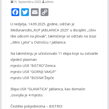
15. Septembra 2025.
admin
F
T
E
C
ac
w
m
o
U nedjelja, 14.09.2025. godine, održan je
e
itt
ai
p
Međunarodni,,KUP JABLANICA 2025” u disciplini ,,Ulov
b
er
l
y
ribe udicom na plovak”, takmičenje se održalo na stazi
o
Li
,,Miris Ljeta” u Ostrošcu / Jablanica.
o
n
Na takmičenju je učestvovalo 11 ekipa koje su ostvarile
k
k
sljedeći plasman:
mjesto USR “BISTRO”Zenica
mjesto USR “GORNJI VAKUF”
mjesto USR “BOSNA”Žepče
Ekipa USR “GLAVATICA” Jablanica, kao domaćin
,osvojila je 4 mjesto.
Čestitke pobjednicima – BISTRO!