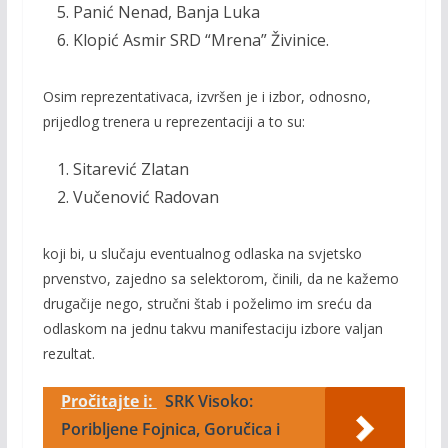
Panić Nenad, Banja Luka
Klopić Asmir SRD “Mrena” Živinice.
Osim reprezentativaca, izvršen je i izbor, odnosno,
prijedlog trenera u reprezentaciji a to su:
Sitarević Zlatan
Vučenović Radovan
koji bi, u slučaju eventualnog odlaska na svjetsko
prvenstvo, zajedno sa selektorom, činili, da ne kažemo
drugačije nego, stručni štab i poželimo im sreću da
odlaskom na jednu takvu manifestaciju izbore valjan
rezultat.
Pročitajte i:
SRK Visoko:
Poribljene Fojnica, Goručica i