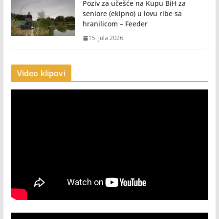
Poziv za učešće na Kupu BiH za
seniore (ekipno) u lovu ribe sa
hranilicom – Feeder
15. Jula 2026.
Video klipovi