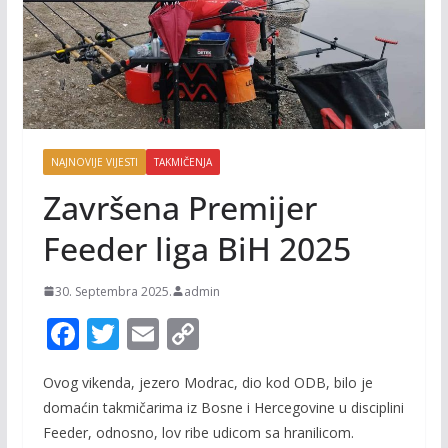
NAJNOVIJE VIJESTI
TAKMIČENJA
Završena Premijer
Feeder liga BiH 2025
30. Septembra 2025.
admin
F
T
E
C
ac
w
m
o
Ovog vikenda, jezero Modrac, dio kod ODB, bilo je
e
itt
ai
p
domaćin takmičarima iz Bosne i Hercegovine u disciplini
b
er
l
y
Feeder, odnosno, lov ribe udicom sa hranilicom.