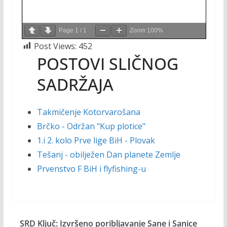
Page
1
/
1
Zoom
100%
Post Views:
452
POSTOVI SLIČNOG
SADRŽAJA
Takmičenje Kotorvarošana
Brčko - Održan "Kup plotice"
1.i 2. kolo Prve lige BiH - Plovak
Tešanj - obilježen Dan planete Zemlje
Prvenstvo F BiH i flyfishing-u
SRD Ključ: Izvršeno poribljavanje Sane i Sanice