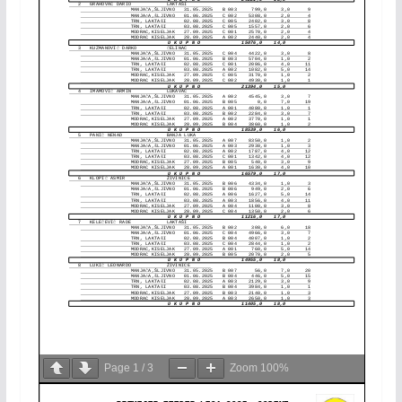
Page
1
/
3
Zoom
100%