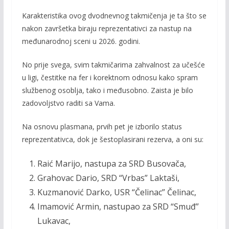
o
Li
Karakteristika ovog dvodnevnog takmičenja je ta što se
o
n
nakon završetka biraju reprezentativci za nastup na
k
k
međunarodnoj sceni u 2026. godini.
No prije svega, svim takmičarima zahvalnost za učešće
u ligi, čestitke na fer i korektnom odnosu kako spram
službenog osoblja, tako i međusobno. Zaista je bilo
zadovoljstvo raditi sa Vama.
Na osnovu plasmana, prvih pet je izborilo status
reprezentativca, dok je šestoplasirani rezerva, a oni su:
Raić Marijo, nastupa za SRD Busovača,
Grahovac Dario, SRD “Vrbas” Laktaši,
Kuzmanović Darko, USR “Čelinac” Čelinac,
Imamović Armin, nastupao za SRD “Smuđ”
Lukavac,