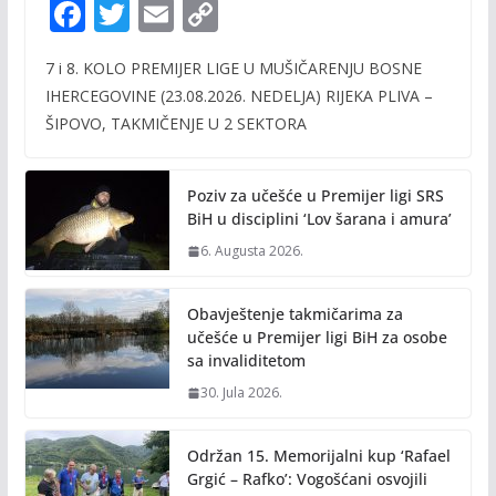
F
T
E
C
ac
w
m
o
7 i 8. KOLO PREMIJER LIGE U MUŠIČARENJU BOSNE
e
itt
ai
p
IHERCEGOVINE (23.08.2026. NEDELJA) RIJEKA PLIVA –
b
er
l
y
ŠIPOVO, TAKMIČENJE U 2 SEKTORA
o
Li
o
n
Poziv za učešće u Premijer ligi SRS
k
k
BiH u disciplini ‘Lov šarana i amura’
6. Augusta 2026.
Obavještenje takmičarima za
učešće u Premijer ligi BiH za osobe
sa invaliditetom
30. Jula 2026.
Održan 15. Memorijalni kup ‘Rafael
Grgić – Rafko’: Vogošćani osvojili