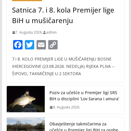
Satnica 7. i 8. kola Premijer lige
BiH u mušičarenju
7. Augusta 2026.
admin
F
T
E
C
ac
w
m
o
7 i 8. KOLO PREMIJER LIGE U MUŠIČARENJU BOSNE
e
itt
ai
p
IHERCEGOVINE (23.08.2026. NEDELJA) RIJEKA PLIVA –
b
er
l
y
ŠIPOVO, TAKMIČENJE U 2 SEKTORA
o
Li
o
n
Poziv za učešće u Premijer ligi SRS
k
k
BiH u disciplini ‘Lov šarana i amura’
6. Augusta 2026.
Obavještenje takmičarima za
učešće u Premijer ligi BiH za osobe