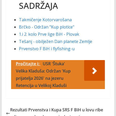
SADRŽAJA
Takmičenje Kotorvarošana
Brčko - Održan "Kup plotice"
1.i 2. kolo Prve lige BiH - Plovak
Tešanj - obilježen Dan planete Zemlje
Prvenstvo F BiH i flyfishing-u
Pročitajte i:
USR 'Štuka'
Velika Kladuša: Održan 'Kup
prijatelja 2026' na jezeru
Retencija u Velikoj Kladuši
Rezultati Prvenstva i Kupa SRS F BiH u lovu ribe