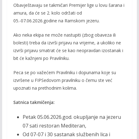
Obavještavaju se takmičari Premijer lige u lovu šarana i
e
itt
ai
p
amura, da će se 2. kolo održati od
b
er
l
y
05.-07.06.2026.godine na Ramskom jezeru.
o
Li
Ako neka ekipa ne može nastupiti (zbog obaveza ili
o
n
bolesti) treba da izvrši prijavu na vrijeme, a ukoliko ne
k
k
izvrši prijavu smatrat će se kao neopravdan izostanak i
bit će kažnjeni po Pravilniku.
Peca se po važećem Pravilniku i dopunama koje su
izvršene u FIPSedovom pravilniku o čemu ste već
upoznati na prethodnim kolima.
Satnica takmičenja:
Petak 05.06.2026.god. okupljanje na jezeru
07 sati restoran Mediteran,
Od 07-07 i 30 sastanak službenih lica i