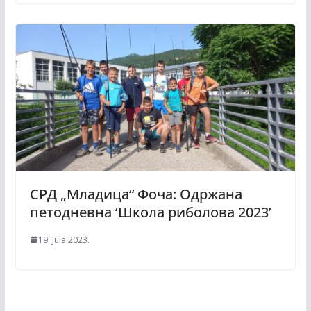
СРД „Младица“ Фоча: Oдржанa
петодневнa ‘Школa риболова 2023’
19. Jula 2023.