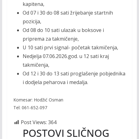
kapitena,
Od 07 i 30 do 08 sati žrijebanje startnih
pozicija,
Od 08 do 10 sati ulazak u boksove i
priprema za takmičenje,
U 10 sati prvi signal- početak takmičenja,
Nedjelja 07.06.2026.god. u 12 sati kraj
takmičenja,
Od 12 i 30 do 13 sati proglašenje pobjednika
i dodjela peharova i medalja.
Komesar: Hodžić Osman
Tel: 061-652-097
Post Views:
364
POSTOVI SLIČNOG