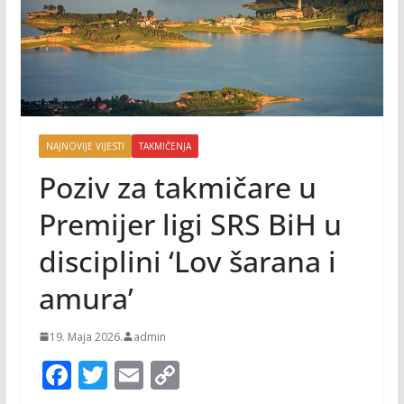
NAJNOVIJE VIJESTI
TAKMIČENJA
Poziv za takmičare u
Premijer ligi SRS BiH u
disciplini ‘Lov šarana i
amura’
19. Maja 2026.
admin
F
T
E
C
ac
w
m
o