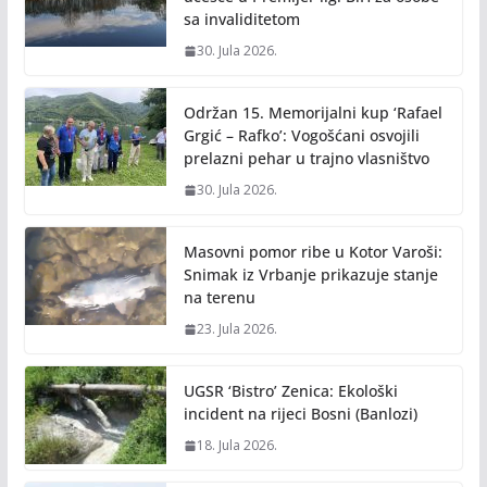
sa invaliditetom
30. Jula 2026.
Održan 15. Memorijalni kup ‘Rafael
Grgić – Rafko’: Vogošćani osvojili
prelazni pehar u trajno vlasništvo
30. Jula 2026.
Masovni pomor ribe u Kotor Varoši:
Snimak iz Vrbanje prikazuje stanje
na terenu
23. Jula 2026.
UGSR ‘Bistro’ Zenica: Ekološki
incident na rijeci Bosni (Banlozi)
18. Jula 2026.