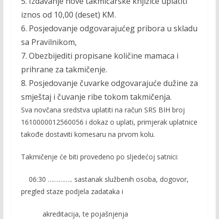
5. Izdavanje nove takmičarske knjižice uplatiti
iznos od 10,00 (deset) KM.
6. Posjedovanje odgovarajućeg pribora u skladu
sa Pravilnikom,
7. Obezbijediti propisane količine mamaca i
prihrane za takmičenje.
8. Posjedovanje čuvarke odgovarajuće dužine za
smještaj i čuvanje ribe tokom takmičenja.
Sva novčana sredstva uplatiti na račun
SRS BIH broj
1610000012560056
i dokaz o uplati, primjerak uplatnice
takođe dostaviti komesaru na prvom kolu.
Takmičenje će biti provedeno po sljedećoj satnici:
06:30 ………….. sastanak službenih osoba, dogovor,
pregled staze podjela zadataka i
akreditacija, te pojašnjenja