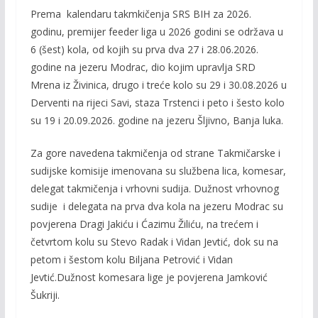
ac
w
m
o
Prema kalendaru takmkičenja SRS BIH za 2026.
e
itt
ai
p
godinu, premijer feeder liga u 2026 godini se održava u
b
er
l
y
6 (šest) kola, od kojih su prva dva 27 i 28.06.2026.
o
Li
godine na jezeru Modrac, dio kojim upravlja SRD
o
n
Mrena iz Živinica, drugo i treće kolo su 29 i 30.08.2026 u
Derventi na rijeci Savi, staza Trstenci i peto i šesto kolo
k
k
su 19 i 20.09.2026. godine na jezeru Šljivno, Banja luka.
Za gore navedena takmičenja od strane Takmičarske i
sudijske komisije imenovana su službena lica, komesar,
delegat takmičenja i vrhovni sudija. Dužnost vrhovnog
sudije i delegata na prva dva kola na jezeru Modrac su
povjerena Dragi Jakiću i Ćazimu Žiliću, na trećem i
četvrtom kolu su Stevo Radak i Vidan Jevtić, dok su na
petom i šestom kolu Biljana Petrović i Vidan
Jevtić.Dužnost komesara lige je povjerena Jamković
Šukriji.