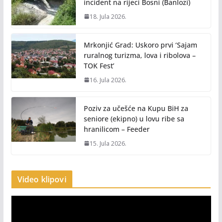
incident na rijeci Bosni (Banlozi)
18. Jula 2026.
Mrkonjić Grad: Uskoro prvi ‘Sajam
ruralnog turizma, lova i ribolova –
TOK Fest’
16. Jula 2026.
Poziv za učešće na Kupu BiH za
seniore (ekipno) u lovu ribe sa
hranilicom – Feeder
15. Jula 2026.
Video klipovi