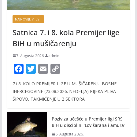
NAJNOVIJE VIJESTI
Satnica 7. i 8. kola Premijer lige
BiH u mušičarenju
7. Augusta 2026.
admin
F
T
E
C
ac
w
m
o
7 i 8. KOLO PREMIJER LIGE U MUŠIČARENJU BOSNE
e
itt
ai
p
IHERCEGOVINE (23.08.2026. NEDELJA) RIJEKA PLIVA –
b
er
l
y
ŠIPOVO, TAKMIČENJE U 2 SEKTORA
o
Li
o
n
Poziv za učešće u Premijer ligi SRS
k
k
BiH u disciplini ‘Lov šarana i amura’
6. Augusta 2026.