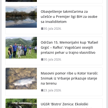
Obavještenje takmičarima za
učešće u Premijer ligi BiH za osobe
sa invaliditetom
30. Jula 2026.
Održan 15. Memorijalni kup ‘Rafael
Grgić – Rafko’: Vogošćani osvojili
prelazni pehar u trajno vlasništvo
30. Jula 2026.
Masovni pomor ribe u Kotor Varoši:
Snimak iz Vrbanje prikazuje stanje
na terenu
23. Jula 2026.
UGSR ‘Bistro’ Zenica: Ekološki