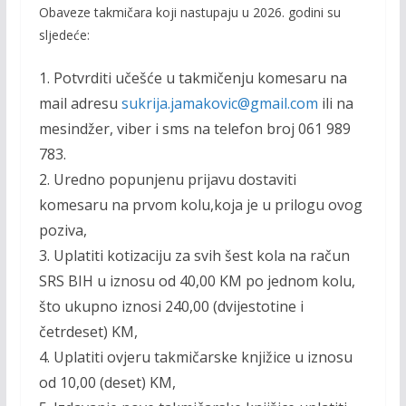
Obaveze takmičara koji nastupaju u 2026. godini su
sljedeće:
1. Potvrditi učešće u takmičenju komesaru na
mail adresu
sukrija.jamakovic
@
gmail.com
ili na
mesindžer, viber i sms na telefon broj 061 989
783.
2. Uredno popunjenu prijavu dostaviti
komesaru na prvom kolu,koja je u prilogu ovog
poziva,
3. Uplatiti kotizaciju za svih šest kola na račun
SRS BIH u iznosu od 40,00 KM po jednom kolu,
što ukupno iznosi 240,00 (dvijestotine i
četrdeset) KM,
4. Uplatiti ovjeru takmičarske knjižice u iznosu
od 10,00 (deset) KM,