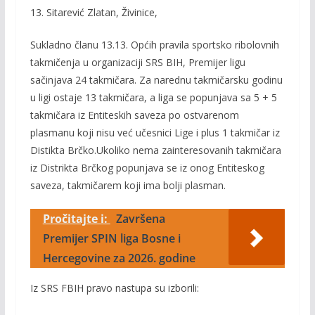
13. Sitarević Zlatan, Živinice,
Sukladno članu 13.13. Općih pravila sportsko ribolovnih
takmičenja u organizaciji SRS BIH, Premijer ligu
sačinjava 24 takmičara. Za narednu takmičarsku godinu
u ligi ostaje 13 takmičara, a liga se popunjava sa 5 + 5
takmičara iz Entiteskih saveza po ostvarenom
plasmanu koji nisu već učesnici Lige i plus 1 takmičar iz
Distikta Brčko.Ukoliko nema zainteresovanih takmičara
iz Distrikta Brčkog popunjava se iz onog Entiteskog
saveza, takmičarem koji ima bolji plasman.
Pročitajte i:
Završena
Premijer SPIN liga Bosne i
Hercegovine za 2026. godine
Iz SRS FBIH pravo nastupa su izborili: