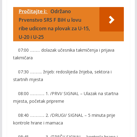
Pročitajte i:
Održano
Prvenstvo SRS F BiH u lovu
ribe udicom na plovak za U-15,
U-20 i U-25
07:00 ……… dolazak učesnika takmičenja i prijava
takmičara
07:30 ……….. žrijeb: redoslijeda žrijeba, sektora i
startnih mjesta
08:00 …………. 1. /PRVI/ SIGNAL – Ulazak na startna
mjesta, početak pripreme
08:40 …………. 2. /DRUGI/ SIGNAL – 5 minuta prije
kontrole hrane i mamaca
08:45 …………. 3. /TREČI/ SIGNAL – kontrola hrane i