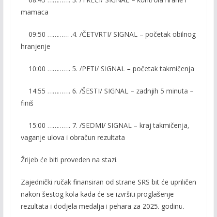
mamaca
09:50 ………… .4. /ČETVRTI/ SIGNAL – početak obilnog
hranjenje
10:00 …………. 5. /PETI/ SIGNAL – početak takmičenja
14:55 …………. 6. /ŠESTI/ SIGNAL – zadnjih 5 minuta –
finiš
15:00 …………. 7. /SEDMI/ SIGNAL – kraj takmičenja,
vaganje ulova i obračun rezultata
Žrijeb će biti proveden na stazi.
Zajednički ručak finansiran od strane SRS bit će upriličen
nakon šestog kola kada će se izvršiti proglašenje
rezultata i dodjela medalja i pehara za 2025. godinu.