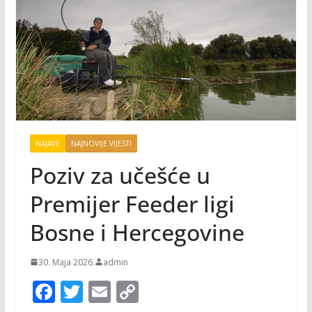
NAJAVE
NAJNOVIJE VIJESTI
Poziv za učešće u
Premijer Feeder ligi
Bosne i Hercegovine
30. Maja 2026.
admin
F
T
E
C