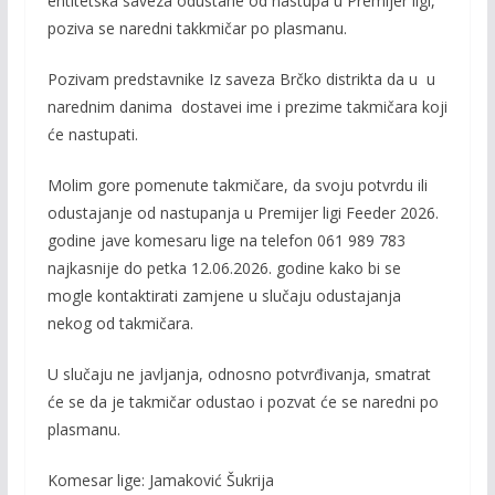
entitetska saveza odustane od nastupa u Premijer ligi,
poziva se naredni takkmičar po plasmanu.
Pozivam predstavnike Iz saveza Brčko distrikta da u u
narednim danima dostavei ime i prezime takmičara koji
će nastupati.
Molim gore pomenute takmičare, da svoju potvrdu ili
odustajanje od nastupanja u Premijer ligi Feeder 2026.
godine jave komesaru lige na telefon
061 989 783
najkasnije do petka 12.06.2026. godine kako bi se
mogle kontaktirati zamjene u slučaju odustajanja
nekog od takmičara.
U slučaju ne javljanja, odnosno potvrđivanja, smatrat
će se da je takmičar odustao i pozvat će se naredni po
plasmanu.
Komesar lige: Jamaković Šukrija