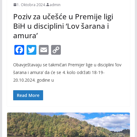
1. Oktobra 2024.
admin
Poziv za učešće u Premije ligi
BiH u disciplini ‘Lov šarana i
amura’
F
T
E
C
ac
w
m
o
Obavještavaju se takmičari Premijer lige u disciplini ‘lov
e
itt
ai
p
šarana i amura’ da će se 4. kolo održati 18-19-
b
er
l
y
20.10.2024. godine u
o
Li
o
n
Read More
k
k