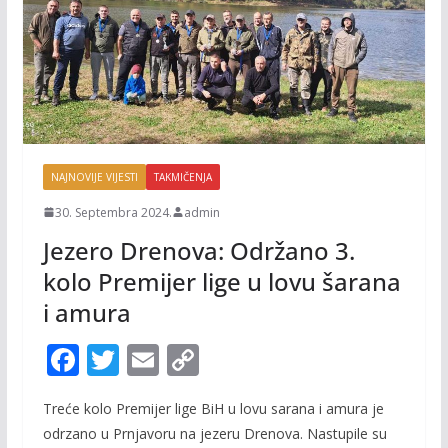
NAJNOVIJE VIJESTI
TAKMIČENJA
30. Septembra 2024.
admin
Jezero Drenova: Održano 3.
kolo Premijer lige u lovu šarana
i amura
F
T
E
C
ac
w
m
o
Treće kolo Premijer lige BiH u lovu sarana i amura je
e
itt
ai
p
odrzano u Prnjavoru na jezeru Drenova. Nastupile su