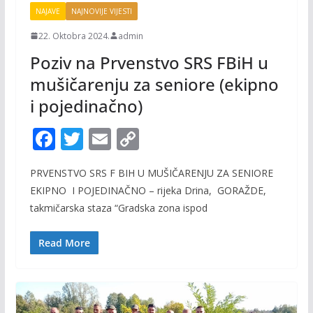
NAJAVE
NAJNOVIJE VIJESTI
22. Oktobra 2024.
admin
Poziv na Prvenstvo SRS FBiH u
mušičarenju za seniore (ekipno
i pojedinačno)
F
T
E
C
ac
w
m
o
PRVENSTVO SRS F BIH U MUŠIČARENJU ZA SENIORE
e
itt
ai
p
EKIPNO I POJEDINAČNO – rijeka Drina, GORAŽDE,
b
er
l
y
takmičarska staza “Gradska zona ispod
o
Li
o
n
Read More
k
k