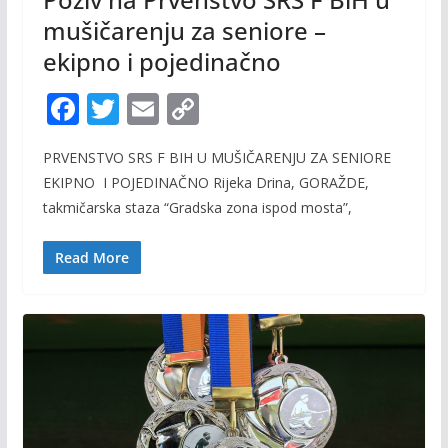
mušičarenju za seniore –
ekipno i pojedinačno
F
T
E
C
ac
w
m
o
PRVENSTVO SRS F BIH U MUŠIČARENJU ZA SENIORE
e
itt
ai
p
EKIPNO I POJEDINAČNO Rijeka Drina, GORAŽDE,
b
er
l
y
takmičarska staza “Gradska zona ispod mosta”,
o
Li
o
n
Read More
k
k