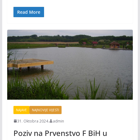
o
Li
o
n
Read More
k
k
NAJAVE
NAJNOVIJE VIJESTI
31. Oktobra 2024.
admin
Poziv na Prvenstvo F BiH u