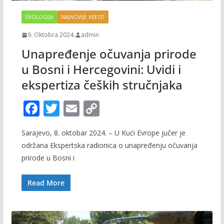
EKOLOGIJA
NAJNOVIJE VIJESTI
9. Oktobra 2024.
admin
Unapređenje očuvanja prirode
u Bosni i Hercegovini: Uvidi i
ekspertiza čeških stručnjaka
F
T
E
C
ac
w
m
o
Sarajevo, 8. oktobar 2024. – U Kući Evrope jučer je
e
itt
ai
p
održana Ekspertska radionica o unapređenju očuvanja
b
er
l
y
prirode u Bosni i
o
Li
o
n
Read More
k
k