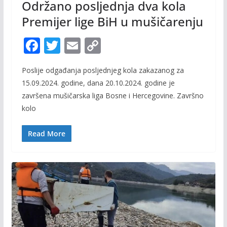
Održano posljednja dva kola
Premijer lige BiH u mušičarenju
F
T
E
C
ac
w
m
o
Poslije odgađanja posljednjeg kola zakazanog za
e
itt
ai
p
15.09.2024. godine, dana 20.10.2024. godine je
b
er
l
y
završena mušičarska liga Bosne i Hercegovine. Završno
o
Li
kolo
o
n
Read More
k
k