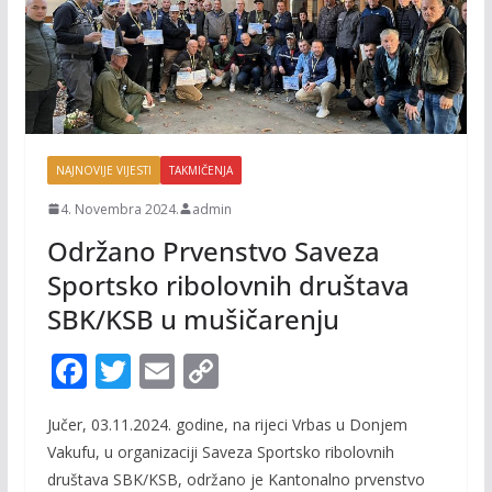
NAJNOVIJE VIJESTI
TAKMIČENJA
4. Novembra 2024.
admin
Održano Prvenstvo Saveza
Sportsko ribolovnih društava
SBK/KSB u mušičarenju
F
T
E
C
ac
w
m
o
Jučer, 03.11.2024. godine, na rijeci Vrbas u Donjem
e
itt
ai
p
Vakufu, u organizaciji Saveza Sportsko ribolovnih
b
er
l
y
društava SBK/KSB, održano je Kantonalno prvenstvo