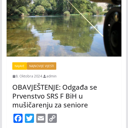
NAJAVE
NAJNOVIJE VIJESTI
8. Oktobra 2024.
admin
OBAVJEŠTENJE: Odgađa se
Prvenstvo SRS F BiH u
mušičarenju za seniore
F
T
E
C
ac
w
m
o