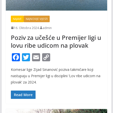
NAJAVE
NAJNOVIJE VIJESTI
16. Oktobra 2024.
admin
Poziv za učešće u Premijer ligi u
lovu ribe udicom na plovak
F
T
E
C
ac
w
m
o
Komesar lige Zijad Sinanović poziva takmičare koji
e
itt
ai
p
nastupaju u Premijer ligi u disciplini ‘Lov ribe udicom na
b
er
l
y
plovak’ za 2024.
o
Li
o
n
Read More
k
k