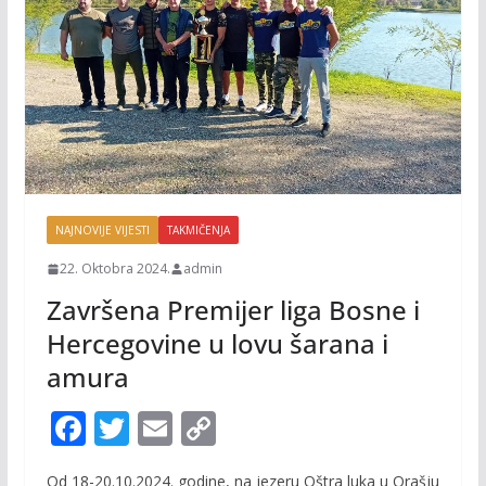
NAJNOVIJE VIJESTI
TAKMIČENJA
22. Oktobra 2024.
admin
Završena Premijer liga Bosne i
Hercegovine u lovu šarana i
amura
F
T
E
C
ac
w
m
o
Od 18-20.10.2024. godine, na jezeru Oštra luka u Orašju