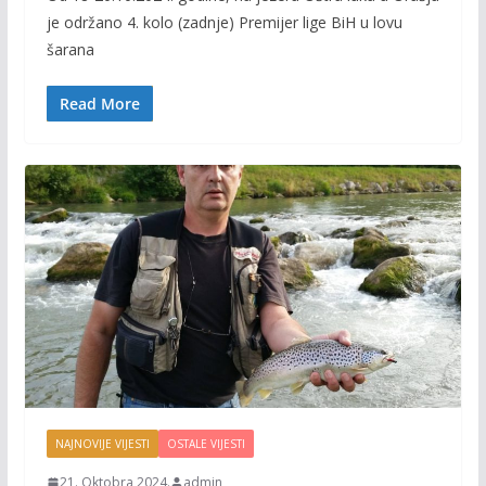
e
itt
ai
p
je održano 4. kolo (zadnje) Premijer lige BiH u lovu
b
er
l
y
šarana
o
Li
o
n
Read More
k
k
NAJNOVIJE VIJESTI
OSTALE VIJESTI
21. Oktobra 2024.
admin