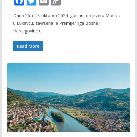
F
T
E
C
ac
w
m
o
Dana 26. i 27. oktobra 2024. godine, na jezeru Modrac
e
itt
ai
p
u Lukavcu, završena je Premijer liga Bosne i
b
er
l
y
Hercegovine u
o
Li
o
n
Read More
k
k