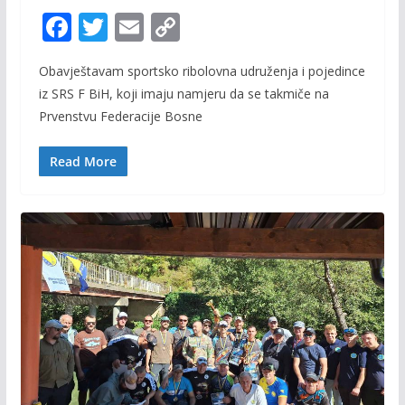
F
T
E
C
ac
w
m
o
Obavještavam sportsko ribolovna udruženja i pojedince
e
itt
ai
p
iz SRS F BiH, koji imaju namjeru da se takmiče na
b
er
l
y
Prvenstvu Federacije Bosne
o
Li
o
n
Read More
k
k