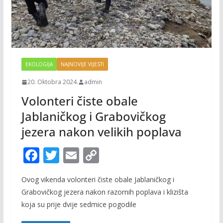
EKOLOGIJA
NAJNOVIJE VIJESTI
20. Oktobra 2024.
admin
Volonteri čiste obale
Jablaničkog i Grabovičkog
jezera nakon velikih poplava
F
T
E
C
ac
w
m
o
Ovog vikenda volonteri čiste obale Jablaničkog i
e
itt
ai
p
Grabovičkog jezera nakon razornih poplava i klizišta
b
er
l
y
koja su prije dvije sedmice pogodile
o
Li