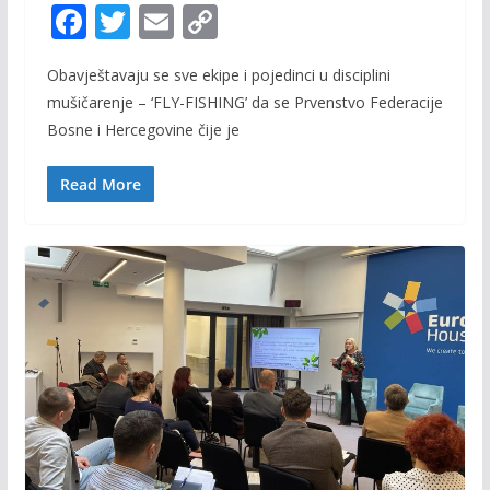
F
T
E
C
ac
w
m
o
Obavještavaju se sve ekipe i pojedinci u disciplini
e
itt
ai
p
mušičarenje – ‘FLY-FISHING’ da se Prvenstvo Federacije
b
er
l
y
Bosne i Hercegovine čije je
o
Li
o
n
Read More
k
k