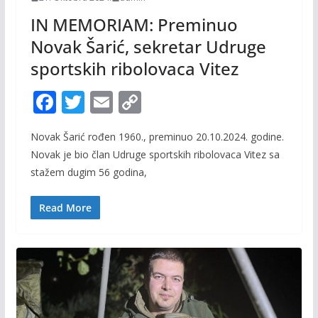
IN MEMORIAM: Preminuo
Novak Šarić, sekretar Udruge
sportskih ribolovaca Vitez
F
T
E
C
ac
w
m
o
Novak Šarić rođen 1960., preminuo 20.10.2024. godine.
e
itt
ai
p
Novak je bio član Udruge sportskih ribolovaca Vitez sa
b
er
l
y
stažem dugim 56 godina,
o
Li
o
n
Read More
k
k