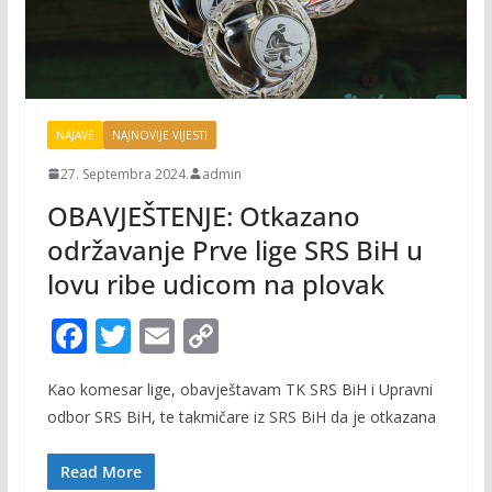
NAJAVE
NAJNOVIJE VIJESTI
27. Septembra 2024.
admin
OBAVJEŠTENJE: Otkazano
održavanje Prve lige SRS BiH u
lovu ribe udicom na plovak
F
T
E
C
ac
w
m
o
Kao komesar lige, obavještavam TK SRS BiH i Upravni
e
itt
ai
p
odbor SRS BiH, te takmičare iz SRS BiH da je otkazana
b
er
l
y
o
Li
Read More