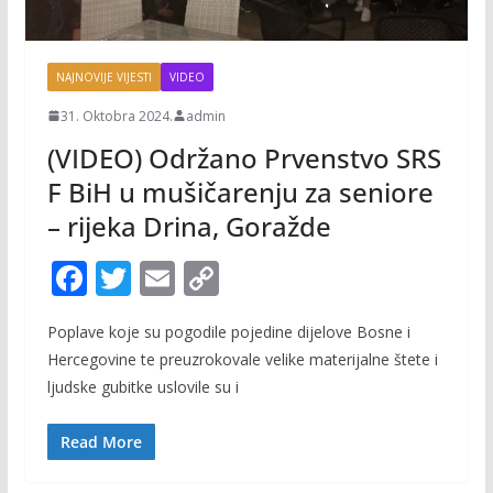
NAJNOVIJE VIJESTI
VIDEO
31. Oktobra 2024.
admin
(VIDEO) Održano Prvenstvo SRS
F BiH u mušičarenju za seniore
– rijeka Drina, Goražde
F
T
E
C
ac
w
m
o
Poplave koje su pogodile pojedine dijelove Bosne i
e
itt
ai
p
Hercegovine te preuzrokovale velike materijalne štete i
b
er
l
y
ljudske gubitke uslovile su i
o
Li
o
n
Read More
k
k