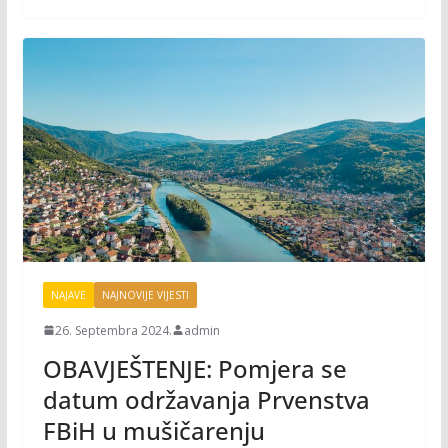
o
n
k
k
NAJAVE
NAJNOVIJE VIJESTI
26. Septembra 2024.
admin
OBAVJEŠTENJE: Pomjera se
datum održavanja Prvenstva
FBiH u mušičarenju