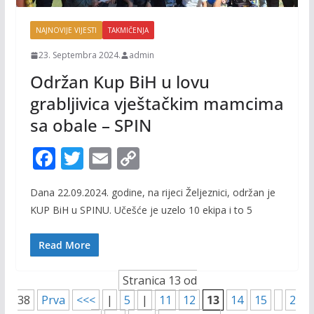
NAJNOVIJE VIJESTI
TAKMIČENJA
23. Septembra 2024.
admin
Održan Kup BiH u lovu
grabljivica vještačkim mamcima
sa obale – SPIN
F
T
E
C
ac
w
m
o
Dana 22.09.2024. godine, na rijeci Željeznici, održan je
e
itt
ai
p
KUP BiH u SPINU. Učešće je uzelo 10 ekipa i to 5
b
er
l
y
o
Li
Read More
o
n
Stranica 13 od
k
k
38
Prva
<<<
|
5
|
11
12
13
14
15
2