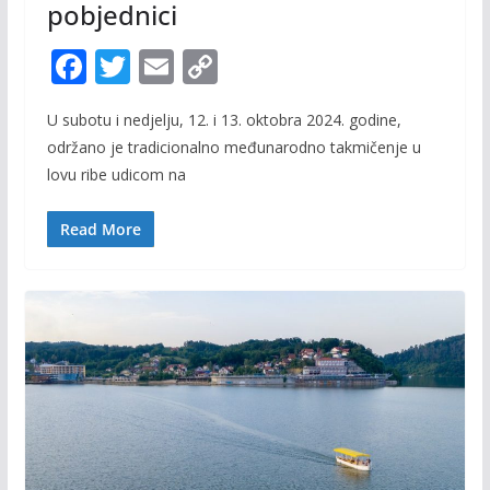
pobjednici
F
T
E
C
ac
w
m
o
U subotu i nedjelju, 12. i 13. oktobra 2024. godine,
e
itt
ai
p
održano je tradicionalno međunarodno takmičenje u
b
er
l
y
lovu ribe udicom na
o
Li
o
n
Read More
k
k