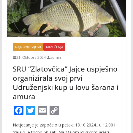
NAJNOVIJE VIJESTI
TAKMIČENJA
21. Oktobra 2024.
admin
SRU “Zlatovčica” Jajce uspješno
organizirala svoj prvi
Udruženjski kup u lovu šarana i
amura
F
T
E
C
ac
w
m
o
Natjecanje je započelo u petak, 18.10.2024., u 12:00 i
e
itt
ai
p
trajalo je točno 50 sati. Na Malom Plivskom jezeru