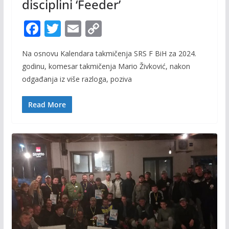
disciplini ‘Feeder’
F
T
E
C
ac
w
m
o
Na osnovu Kalendara takmičenja SRS F BiH za 2024.
e
itt
ai
p
godinu, komesar takmičenja Mario Živković, nakon
b
er
l
y
odgađanja iz više razloga, poziva
o
Li
o
n
Read More
k
k