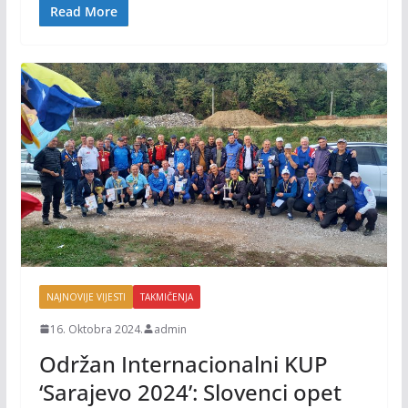
o
n
Read More
k
k
NAJNOVIJE VIJESTI
TAKMIČENJA
16. Oktobra 2024.
admin
Održan Internacionalni KUP
‘Sarajevo 2024’: Slovenci opet