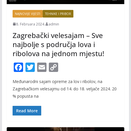
NAJNOVIJE VIJESTI
TEHNIKE I PRIBOR
8. Februara 2024.
admin
Zagrebački velesajam – Sve
najbolje s područja lova i
ribolova na jednom mjestu!
F
T
E
C
ac
w
m
o
Međunarodni sajam opreme za lov i ribolov, na
e
itt
ai
p
Zagrebačkom velesajmu od 14. do 18. veljače 2024. 20
b
er
l
y
% popusta na
o
Li
o
n
Read More
k
k