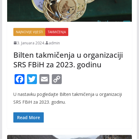
NAJNOVIJE VIJESTI
TAKMIČENJA
3. Januara 2024.
admin
Bilten takmičenja u organizaciji
SRS FBiH za 2023. godinu
F
T
E
C
ac
w
m
o
U nastavku pogledajte Bilten takmičenja u organizaciji
e
itt
ai
p
SRS FBiH za 2023. godinu.
b
er
l
y
o
Li
Read More
o
n
k
k