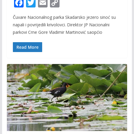
F
T
E
C
ac
w
m
o
Čuvare Nacionalnog parka Skadarsko jezero sinoć su
e
itt
ai
p
napali i povrijedili krivolovci. Direktor JP Nacionalni
b
er
l
y
parkovi Crne Gore Vladimir Martinović saopćio
o
Li
o
n
Read More
k
k