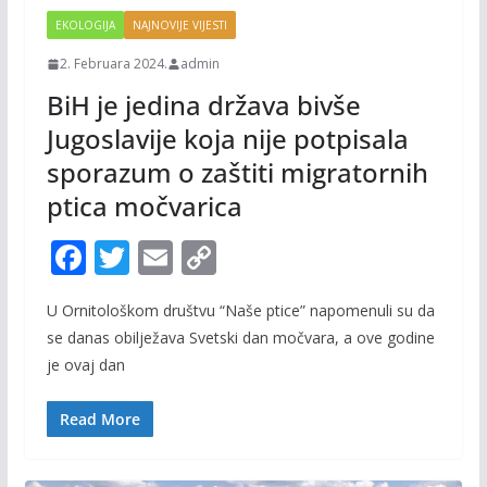
EKOLOGIJA
NAJNOVIJE VIJESTI
2. Februara 2024.
admin
BiH je jedina država bivše
Jugoslavije koja nije potpisala
sporazum o zaštiti migratornih
ptica močvarica
F
T
E
C
ac
w
m
o
U Ornitološkom društvu “Naše ptice” napomenuli su da
e
itt
ai
p
se danas obilježava Svetski dan močvara, a ove godine
b
er
l
y
je ovaj dan
o
Li
o
n
Read More
k
k