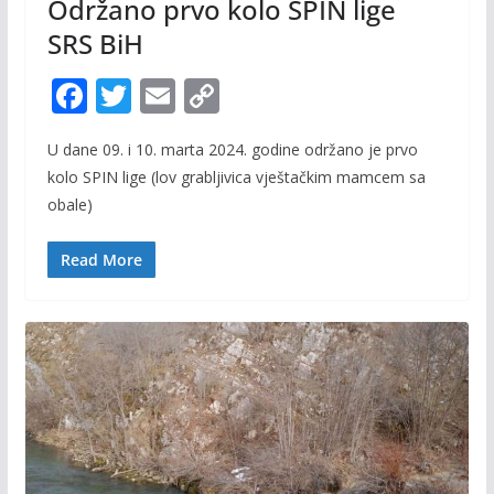
Održano prvo kolo SPIN lige
SRS BiH
F
T
E
C
ac
w
m
o
U dane 09. i 10. marta 2024. godine održano je prvo
e
itt
ai
p
kolo SPIN lige (lov grabljivica vještačkim mamcem sa
b
er
l
y
obale)
o
Li
o
n
Read More
k
k