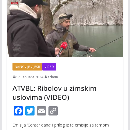
NAJNOVIJE VIJESTI
VIDEO
17. Januara 2024.
admin
ATVBL: Ribolov u zimskim
uslovima (VIDEO)
F
T
E
C
ac
w
m
o
Emisija ‘Centar dana’ i prilog iz te emisije sa temom
e
itt
ai
p