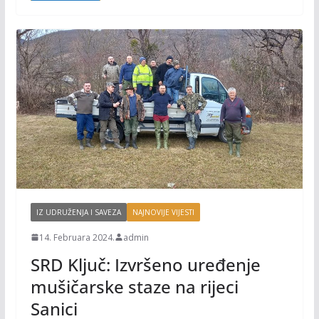
k
k
IZ UDRUŽENJA I SAVEZA
NAJNOVIJE VIJESTI
14. Februara 2024.
admin
SRD Ključ: Izvršeno uređenje
mušičarske staze na rijeci
Sanici