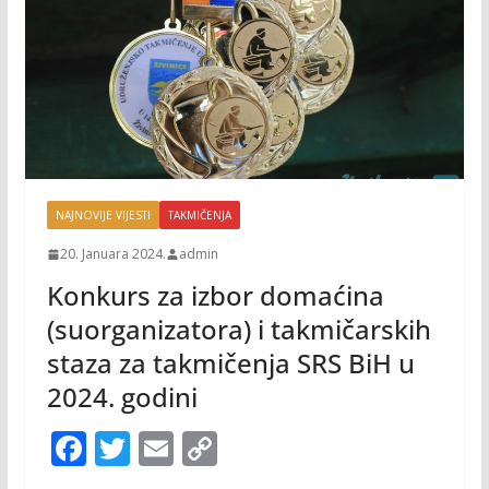
NAJNOVIJE VIJESTI
TAKMIČENJA
20. Januara 2024.
admin
Konkurs za izbor domaćina
(suorganizatora) i takmičarskih
staza za takmičenja SRS BiH u
2024. godini
F
T
E
C
ac
w
m
o