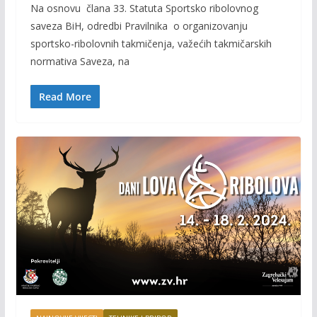
Na osnovu člana 33. Statuta Sportsko ribolovnog
e
itt
ai
p
saveza BiH, odredbi Pravilnika o organizovanju
b
er
l
y
sportsko-ribolovnih takmičenja, važećih takmičarskih
o
Li
normativa Saveza, na
o
n
Read More
k
k