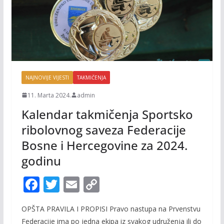
NAJNOVIJE VIJESTI
TAKMIČENJA
11. Marta 2024.
admin
Kalendar takmičenja Sportsko
ribolovnog saveza Federacije
Bosne i Hercegovine za 2024.
godinu
F
T
E
C
ac
w
m
o
OPŠTA PRAVILA I PROPISI Pravo nastupa na Prvenstvu
e
itt
ai
p
Federacije ima po jedna ekipa iz svakog udruženja ili do