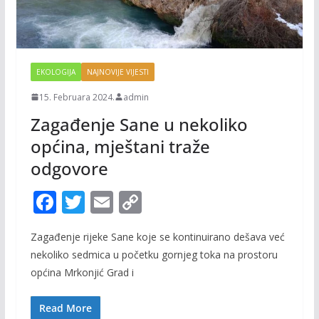
EKOLOGIJA
NAJNOVIJE VIJESTI
15. Februara 2024.
admin
Zagađenje Sane u nekoliko
općina, mještani traže
odgovore
F
T
E
C
ac
w
m
o
Zagađenje rijeke Sane koje se kontinuirano dešava već
e
itt
ai
p
nekoliko sedmica u početku gornjeg toka na prostoru
b
er
l
y
općina Mrkonjić Grad i
o
Li
o
n
Read More