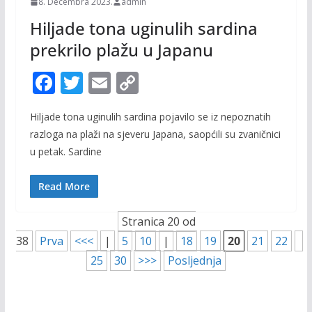
8. Decembra 2023.
admin
Hiljade tona uginulih sardina
prekrilo plažu u Japanu
F
T
E
C
ac
w
m
o
Hiljade tona uginulih sardina pojavilo se iz nepoznatih
e
itt
ai
p
razloga na plaži na sjeveru Japana, saopćili su zvaničnici
b
er
l
y
u petak. Sardine
o
Li
o
n
Read More
k
k
Stranica 20 od
38
Prva
<<<
|
5
10
|
18
19
20
21
22
25
30
>>>
Posljednja