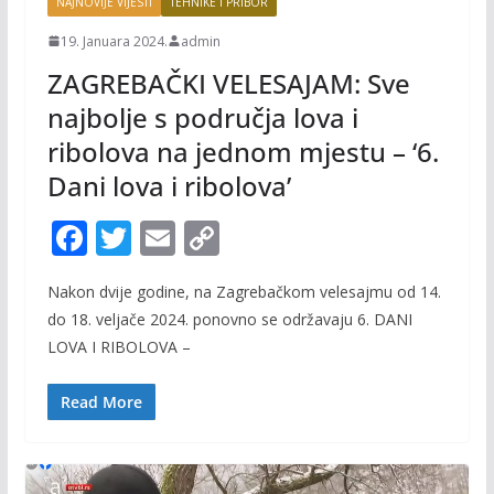
NAJNOVIJE VIJESTI
TEHNIKE I PRIBOR
19. Januara 2024.
admin
ZAGREBAČKI VELESAJAM: Sve
najbolje s područja lova i
ribolova na jednom mjestu – ‘6.
Dani lova i ribolova’
F
T
E
C
ac
w
m
o
Nakon dvije godine, na Zagrebačkom velesajmu od 14.
e
itt
ai
p
do 18. veljače 2024. ponovno se održavaju 6. DANI
b
er
l
y
LOVA I RIBOLOVA –
o
Li
o
n
Read More
k
k