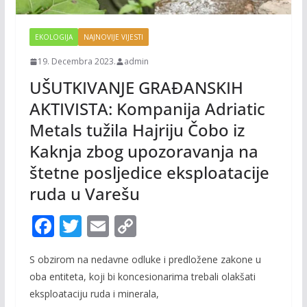
EKOLOGIJA
NAJNOVIJE VIJESTI
19. Decembra 2023.
admin
UŠUTKIVANJE GRAĐANSKIH
AKTIVISTA: Kompanija Adriatic
Metals tužila Hajriju Čobo iz
Kaknja zbog upozoravanja na
štetne posljedice eksploatacije
ruda u Varešu
F
T
E
C
ac
w
m
o
S obzirom na nedavne odluke i predložene zakone u
e
itt
ai
p
oba entiteta, koji bi koncesionarima trebali olakšati
b
er
l
y
eksploataciju ruda i minerala,