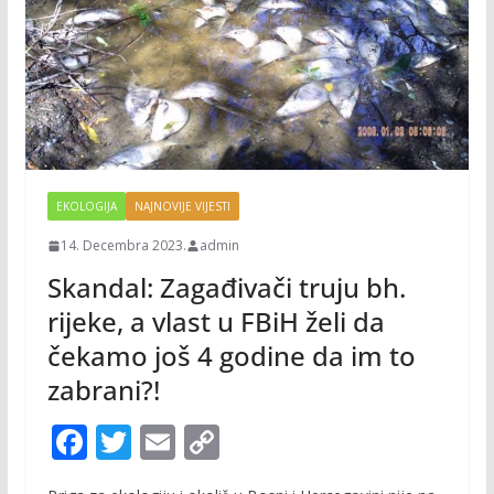
EKOLOGIJA
NAJNOVIJE VIJESTI
14. Decembra 2023.
admin
Skandal: Zagađivači truju bh.
rijeke, a vlast u FBiH želi da
čekamo još 4 godine da im to
zabrani?!
F
T
E
C
ac
w
m
o