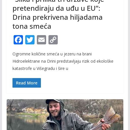
pretendiraju da uđu u EU”:
Drina prekrivena hiljadama
tona smeća
F
T
E
C
ac
w
m
o
Ogromne količine smeća u jezeru na brani
e
itt
ai
p
Hidroelektrane na Drini predstavljaju rizik od ekološke
b
er
l
y
katastrofe u Višegradu i šire u
o
Li
o
n
Read More
k
k