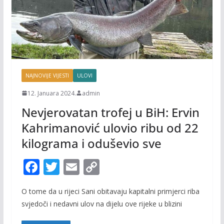
NAJNOVIJE VIJESTI
ULOVI
12. Januara 2024.
admin
Nevjerovatan trofej u BiH: Ervin
Kahrimanović ulovio ribu od 22
kilograma i oduševio sve
F
T
E
C
ac
w
m
o
O tome da u rijeci Sani obitavaju kapitalni primjerci riba
e
itt
ai
p
svjedoči i nedavni ulov na dijelu ove rijeke u blizini
b
er
l
y