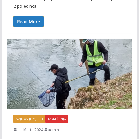
b
er
l
y
2 pojedinca
o
Li
o
n
Read More
k
k
NAJNOVIJE VIJESTI
TAKMIČENJA
11. Marta 2024.
admin