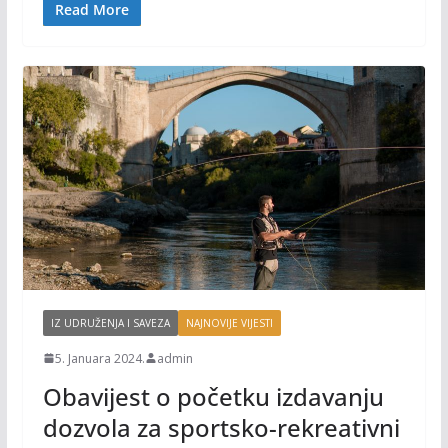
o
Li
Read More
o
n
k
k
IZ UDRUŽENJA I SAVEZA
NAJNOVIJE VIJESTI
5. Januara 2024.
admin
Obavijest o početku izdavanju
dozvola za sportsko-rekreativni