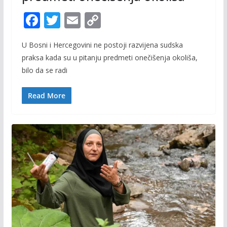
F
T
E
C
ac
w
m
o
U Bosni i Hercegovini ne postoji razvijena sudska
e
itt
ai
p
praksa kada su u pitanju predmeti onečišenja okoliša,
b
er
l
y
bilo da se radi
o
Li
o
n
Read More
k
k