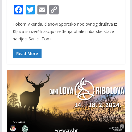
F
T
E
C
ac
w
m
o
Tokom vikenda, članovi Sportsko ribolovnog društva iz
e
itt
ai
p
Ključa su izvršili akciju uređenja obale i ribarske staze
b
er
l
y
na rijeci Sanici. Tom
o
Li
o
n
Read More
k
k