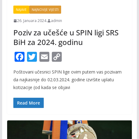
NAJAVE
NAJNOVIJE VIJESTI
26. Januara 2024.
admin
Poziv za učešće u SPIN ligi SRS
BiH za 2024. godinu
F
T
E
C
ac
w
m
o
Poštovani učesnici SPIN lige ovim putem vas pozivam
e
itt
ai
p
da najkasnije do 02.03.2024. godine izvršite uplatu
b
er
l
y
kotizacije (od kada se objavi
o
Li
o
n
Read More
k
k