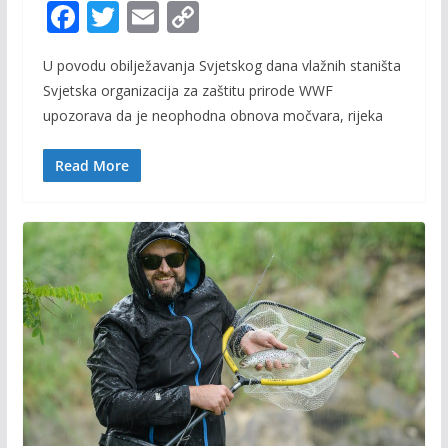
F
T
E
C
ac
w
m
o
U povodu obilježavanja Svjetskog dana vlažnih staništa
e
itt
ai
p
Svjetska organizacija za zaštitu prirode WWF
b
er
l
y
upozorava da je neophodna obnova močvara, rijeka
o
Li
o
n
Read More
k
k