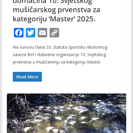
domaćina 10. Svjetskog
mušičarskog prvenstva za
kategoriju ‘Master’ 2025.
F
T
E
C
ac
w
m
o
Na osnovu člana 33. Statuta Sportsko ribolovnog
e
itt
ai
p
saveza BiH i dobivene organizacije 10. Svjetskog
b
er
l
y
prvenstva u mušičarenju za kategoriju Master
o
Li
o
n
Read More
k
k