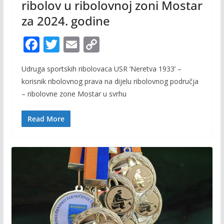
ribolov u ribolovnoj zoni Mostar
za 2024. godine
F
T
E
C
ac
w
m
o
Udruga sportskih ribolovaca USR ‘Neretva 1933’ –
e
itt
ai
p
korisnik ribolovnog prava na dijelu ribolovnog područja
b
er
l
y
– ribolovne zone Mostar u svrhu
o
Li
o
n
Read More
k
k