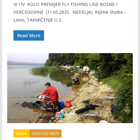
III I IV KOLO PREMIJER FLY FISHING LIGE BOSNE I
e
itt
ai
p
HERCEGOVINE (11.05.2025. NEDELJA) RIJEKA Sturba –
b
er
l
y
Livno, TAKMIČENJE U 2
o
Li
o
n
Read More
k
k
NAJAVE
NAJNOVIJE VIJESTI