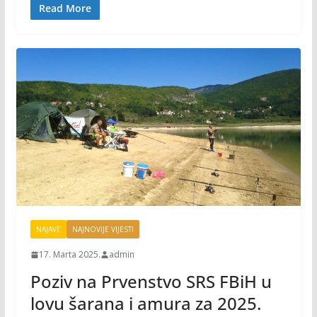
o
n
Read More
k
k
NAJAVE
NAJNOVIJE VIJESTI
17. Marta 2025.
admin
Poziv na Prvenstvo SRS FBiH u
lovu šarana i amura za 2025.