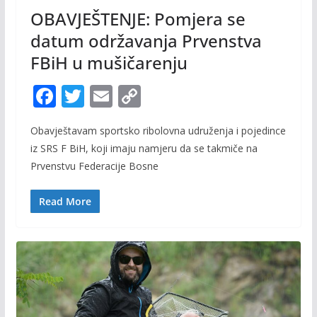
OBAVJEŠTENJE: Pomjera se
datum održavanja Prvenstva
FBiH u mušičarenju
F
T
E
C
ac
w
m
o
Obavještavam sportsko ribolovna udruženja i pojedince
e
itt
ai
p
iz SRS F BiH, koji imaju namjeru da se takmiče na
b
er
l
y
Prvenstvu Federacije Bosne
o
Li
o
n
Read More
k
k