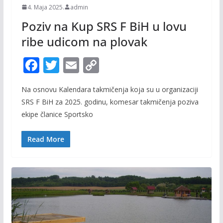
4. Maja 2025.
admin
Poziv na Kup SRS F BiH u lovu
ribe udicom na plovak
F
T
E
C
ac
w
m
o
Na osnovu Kalendara takmičenja koja su u organizaciji
e
itt
ai
p
SRS F BiH za 2025. godinu, komesar takmičenja poziva
b
er
l
y
ekipe članice Sportsko
o
Li
o
n
Read More
k
k