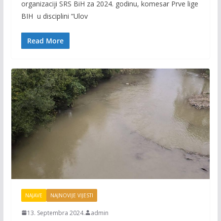
organizaciji SRS BiH za 2024. godinu, komesar Prve lige
b
er
l
y
BIH u disciplini “Ulov
o
Li
o
n
Read More
k
k
NAJAVE
NAJNOVIJE VIJESTI
13. Septembra 2024.
admin