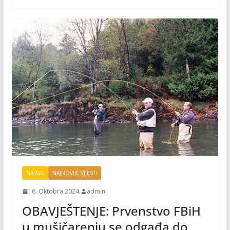
k
k
NAJAVE
NAJNOVIJE VIJESTI
16. Oktobra 2024.
admin
OBAVJEŠTENJE: Prvenstvo FBiH
u mušičarenju se odgađa do