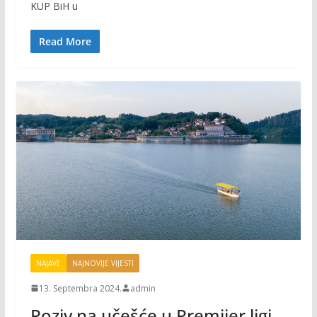
o
Li
KUP BiH u
o
n
Read More
k
k
NAJAVE
NAJNOVIJE VIJESTI
13. Septembra 2024.
admin
Poziv na učešće u Premijer ligi