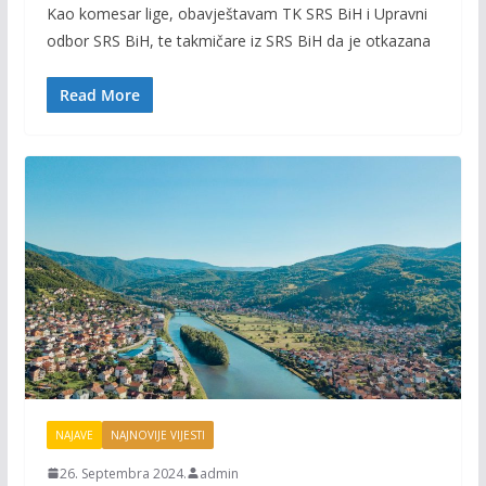
Kao komesar lige, obavještavam TK SRS BiH i Upravni
e
itt
ai
p
odbor SRS BiH, te takmičare iz SRS BiH da je otkazana
b
er
l
y
o
Li
Read More
o
n
k
k
NAJAVE
NAJNOVIJE VIJESTI
26. Septembra 2024.
admin