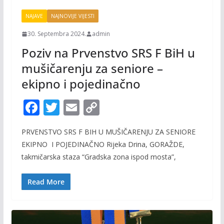
NAJAVE
NAJNOVIJE VIJESTI
30. Septembra 2024.
admin
Poziv na Prvenstvo SRS F BiH u
mušičarenju za seniore –
ekipno i pojedinačno
F
T
E
C
ac
w
m
o
PRVENSTVO SRS F BIH U MUŠIČARENJU ZA SENIORE
e
itt
ai
p
EKIPNO I POJEDINAČNO Rijeka Drina, GORAŽDE,
b
er
l
y
takmičarska staza “Gradska zona ispod mosta”,
o
Li
o
n
Read More
k
k