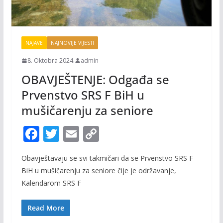
NAJAVE
NAJNOVIJE VIJESTI
8. Oktobra 2024.
admin
OBAVJEŠTENJE: Odgađa se
Prvenstvo SRS F BiH u
mušičarenju za seniore
F
T
E
C
ac
w
m
o
Obavještavaju se svi takmičari da se Prvenstvo SRS F
e
itt
ai
p
BiH u mušičarenju za seniore čije je održavanje,
b
er
l
y
Kalendarom SRS F
o
Li
o
n
Read More