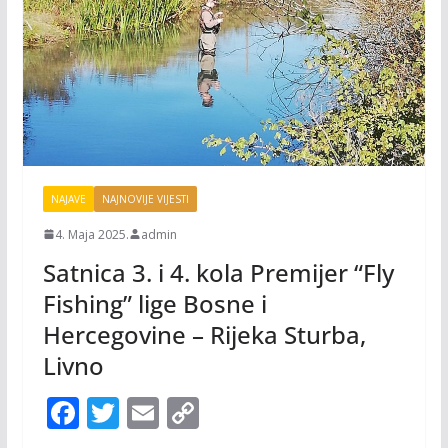
NAJAVE
NAJNOVIJE VIJESTI
4. Maja 2025.
admin
Satnica 3. i 4. kola Premijer “Fly
Fishing” lige Bosne i
Hercegovine – Rijeka Sturba,
Livno
F
T
E
C
ac
w
m
o