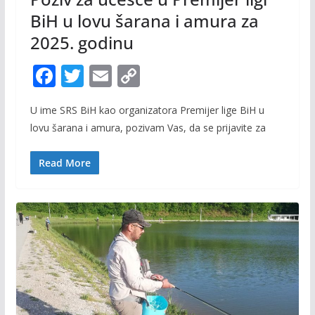
BiH u lovu šarana i amura za
2025. godinu
F
T
E
C
ac
w
m
o
U ime SRS BiH kao organizatora Premijer lige BiH u
e
itt
ai
p
lovu šarana i amura, pozivam Vas, da se prijavite za
b
er
l
y
o
Li
Read More
o
n
k
k