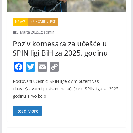
NAJAVE
NAJNOVIJE VIJESTI
5. Marta 2025.
admin
Poziv komesara za učešće u
SPIN ligi BiH za 2025. godinu
F
T
E
C
ac
w
m
o
Poštovani učesnici SPIN lige ovim putem vas
e
itt
ai
p
obavještavam i pozivam na učešće u SPIN ligu za 2025
b
er
l
y
godinu. Prvo kolo
o
Li
o
n
Read More
k
k