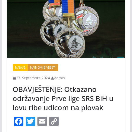
NAJAVE
NAJNOVIJE VIJESTI
27. Septembra 2024.
admin
OBAVJEŠTENJE: Otkazano
održavanje Prve lige SRS BiH u
lovu ribe udicom na plovak
F
T
E
C
ac
w
m
o