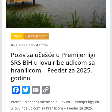
NAJAVE
NAJNOVIJE VIJESTI
24. Aprila 2025.
admin
Poziv za učešće u Premijer ligi
SRS BiH u lovu ribe udicom sa
hranilicom – Feeder za 2025.
godinu
F
T
E
C
ac
w
m
o
Prema Kalendaru takmičenja SRS BiH, Premijer liga BiH
e
itt
ai
p
u lovu ribe udicom sa hranilicom – Feeder za 2025.