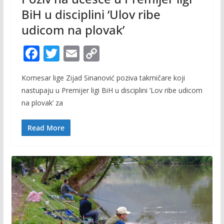
BiH u disciplini ‘Ulov ribe
udicom na plovak’
F
T
E
C
ac
w
m
o
Komesar lige Zijad Sinanović poziva takmičare koji
e
itt
ai
p
nastupaju u Premijer ligi BiH u disciplini ‘Lov ribe udicom
b
er
l
y
na plovak’ za
o
Li
o
n
Read More
k
k