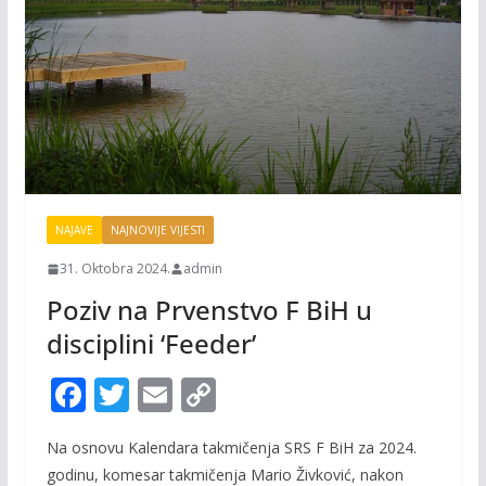
NAJAVE
NAJNOVIJE VIJESTI
31. Oktobra 2024.
admin
Poziv na Prvenstvo F BiH u
disciplini ‘Feeder’
F
T
E
C
ac
w
m
o
Na osnovu Kalendara takmičenja SRS F BiH za 2024.
e
itt
ai
p
godinu, komesar takmičenja Mario Živković, nakon