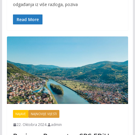
b
er
l
y
odgađanja iz više razloga, poziva
o
Li
o
n
Read More
k
k
NAJAVE
NAJNOVIJE VIJESTI
22. Oktobra 2024.
admin