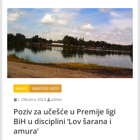
k
k
NAJAVE
NAJNOVIJE VIJESTI
1. Oktobra 2024.
admin
Poziv za učešće u Premije ligi
BiH u disciplini ‘Lov šarana i
amura’