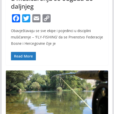
daljnjeg
F
T
E
C
ac
w
m
o
Obavještavaju se sve ekipe i pojedinci u disciplini
e
itt
ai
p
mušičarenje – ‘FLY-FISHING’ da se Prvenstvo Federacije
b
er
l
y
Bosne i Hercegovine čije je
o
Li
o
n
Read More
k
k