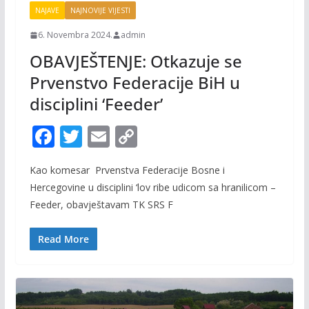
NAJAVE
NAJNOVIJE VIJESTI
6. Novembra 2024.
admin
OBAVJEŠTENJE: Otkazuje se
Prvenstvo Federacije BiH u
disciplini ‘Feeder’
F
T
E
C
ac
w
m
o
Kao komesar Prvenstva Federacije Bosne i
e
itt
ai
p
Hercegovine u disciplini ‘lov ribe udicom sa hranilicom –
b
er
l
y
Feeder, obavještavam TK SRS F
o
Li
o
n
Read More
k
k