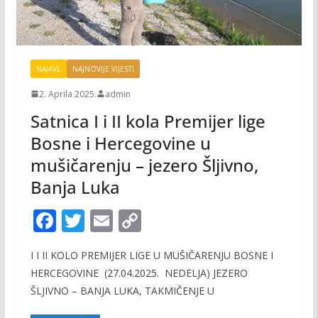
NAJAVE
NAJNOVIJE VIJESTI
2. Aprila 2025.
admin
Satnica I i II kola Premijer lige
Bosne i Hercegovine u
mušičarenju – jezero Šljivno,
Banja Luka
F
T
E
C
ac
w
m
o
I I II KOLO PREMIJER LIGE U MUŠIČARENJU BOSNE I
e
itt
ai
p
HERCEGOVINE (27.04.2025. NEDELJA) JEZERO
b
er
l
y
ŠLJIVNO – BANJA LUKA, TAKMIČENJE U
o
Li