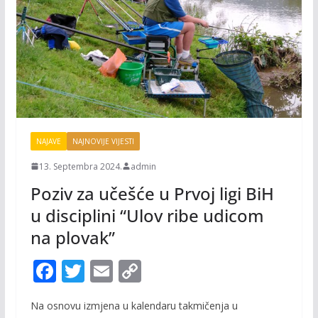
NAJAVE
NAJNOVIJE VIJESTI
13. Septembra 2024.
admin
Poziv za učešće u Prvoj ligi BiH
u disciplini “Ulov ribe udicom
na plovak”
F
T
E
C
ac
w
m
o
Na osnovu izmjena u kalendaru takmičenja u
e
itt
ai
p