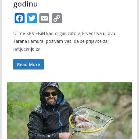
godinu
F
T
E
C
ac
w
m
o
U ime SRS FBiH kao organizatora Prvenstva u lovu
e
itt
ai
p
šarana i amura, pozivam Vas, da se prijavite za
b
er
l
y
natjecanje za
o
Li
o
n
Read More
k
k