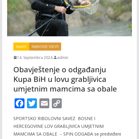
NAJAVE
NAJNOVIJE VIJESTI
14. Septembra 2024.
admin
Obavještenje o odgađanju
Kupa BiH u lovu grabljivica
umjetnim mamcima sa obale
F
T
E
C
ac
w
m
o
SPORTSKO RIBOLOVNI SAVEZ BOSNE I
e
itt
ai
p
HERCEGOVINE LOV GRABLJIVICA UMJETNIM
b
er
l
y
MAMCIMA SA OBALE – SPIN ODGAĐA se predviđeni