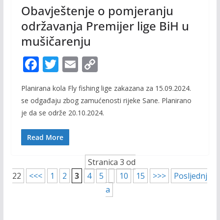
Obavještenje o pomjeranju
održavanja Premijer lige BiH u
mušičarenju
F
T
E
C
ac
w
m
o
Planirana kola Fly fishing lige zakazana za 15.09.2024.
e
itt
ai
p
se odgađaju zbog zamućenosti rijeke Sane. Planirano
b
er
l
y
je da se održe 20.10.2024.
o
Li
o
n
Read More
k
k
Stranica 3 od
22
<<<
1
2
3
4
5
10
15
>>>
Posljednj
a