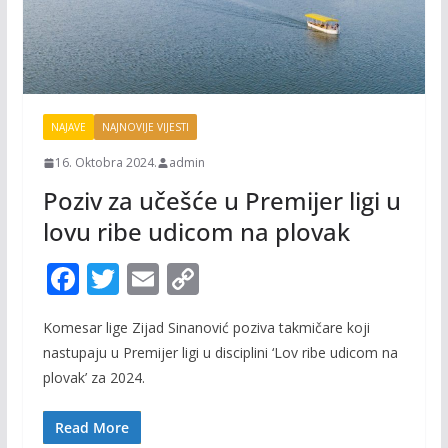
NAJAVE
NAJNOVIJE VIJESTI
16. Oktobra 2024.
admin
Poziv za učešće u Premijer ligi u
lovu ribe udicom na plovak
F
T
E
C
ac
w
m
o
Komesar lige Zijad Sinanović poziva takmičare koji
e
itt
ai
p
nastupaju u Premijer ligi u disciplini ‘Lov ribe udicom na
b
er
l
y
plovak’ za 2024.
o
Li
o
n
Read More