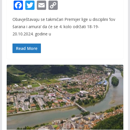
F
T
E
C
ac
w
m
o
Obavještavaju se takmičari Premijer lige u disciplini ‘lov
e
itt
ai
p
šarana i amura’ da će se 4. kolo održati 18-19-
b
er
l
y
20.10.2024. godine u
o
Li
o
n
Read More
k
k