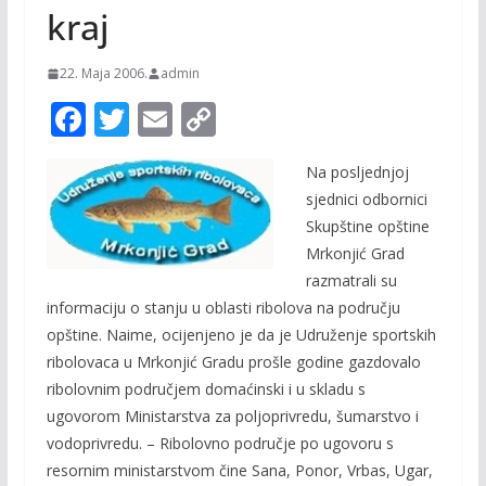
kraj
22. Maja 2006.
admin
F
T
E
C
ac
w
m
o
Na posljednjoj
e
itt
ai
p
sjednici odbornici
b
er
l
y
Skupštine opštine
o
Li
Mrkonjić Grad
o
n
razmatrali su
informaciju o stanju u oblasti ribolova na području
k
k
opštine. Naime, ocijenjeno je da je Udruženje sportskih
ribolovaca u Mrkonjić Gradu prošle godine gazdovalo
ribolovnim područjem domaćinski i u skladu s
ugovorom Ministarstva za poljoprivredu, šumarstvo i
vodoprivredu. – Ribolovno područje po ugovoru s
resornim ministarstvom čine Sana, Ponor, Vrbas, Ugar,