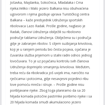
Jošavka, Majdanka, Sokočnica, Mladalaka i Crna
rijeka.Veliko i Malo jezero Balkana nisu obuhvaćena
ugovorom i njima gazduje uprava Turističkog centra
Balkana – kaže predsjednik Udruženja sportskih
ribolovaca Lazo Radak. Prošle godine, naglasio je
Radak, članovi Udruženja obilježili su ribolovno
područje tablama Udruženja. Obilježena su i područja
gdje je zabranjen ribolov. S ciljem suzbijanja krivolova,
koji je u ranijem periodu bio česta pojava, ojačana je
čuvarska služba prijemom u stalni radni odnos jednog
lovočuvara. To je uz pojačanu kontrolu svih članova
Udruženja doprinijelo smanjenju krivolova. Međutim,
treba reću da ribokradica još uvijek ima, naročito na
rječicama i potocima, gdje nesavjesni pojedinci ribu
love pomoću mreža i struje. – Prošle godine nisu
poribljavane rijeke. Zbog toga planiramo da sa 20
hiljada komada potočne pastrmke poribimo rijeke i sa
20 hiljada komada smuđi akumulaciono jezero