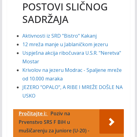
POSTOVI SLIČNOG
SADRŽAJA
Aktivnosti iz SRD "Bistro" Kakanj
12 mreža manje u Jablaničkom jezeru
Uspješna akcija ribočuvara U.S.R. "Neretva"
Mostar
Krivolov na jezeru Modrac - Spaljene mreže
od 10.000 maraka
JEZERO "OPALO", A RIBE I MREŽE DOŠLE NA
USKO
Pročitajte i:
Poziv na
Prvenstvo SRS F BiH u
mušičarenju za juniore (U-20) -