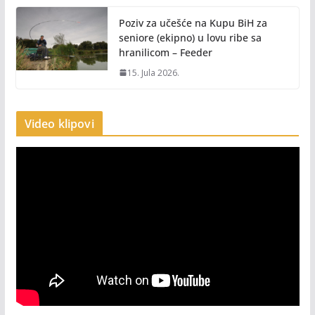
Poziv za učešće na Kupu BiH za
seniore (ekipno) u lovu ribe sa
hranilicom – Feeder
15. Jula 2026.
Video klipovi