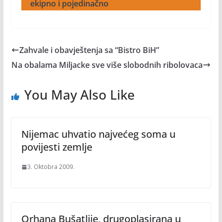
ekipno i pojedinačno
Zahvale i obavještenja sa “Bistro BiH”
Na obalama Miljacke sve više slobodnih ribolovaca
You May Also Like
Nijemac uhvatio najvećeg soma u
povijesti zemlje
3. Oktobra 2009.
Orhana Bušatlije, drugoplasirana u