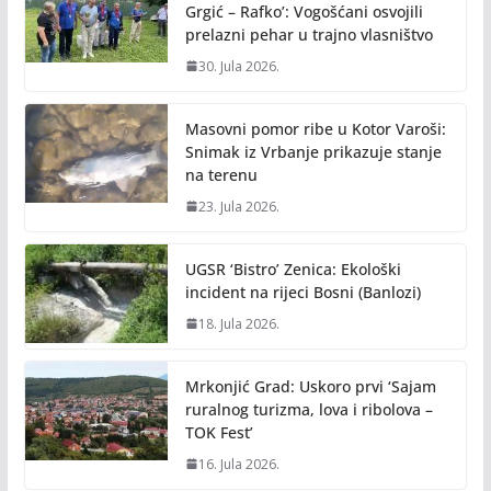
Grgić – Rafko’: Vogošćani osvojili
prelazni pehar u trajno vlasništvo
30. Jula 2026.
Masovni pomor ribe u Kotor Varoši:
Snimak iz Vrbanje prikazuje stanje
na terenu
23. Jula 2026.
UGSR ‘Bistro’ Zenica: Ekološki
incident na rijeci Bosni (Banlozi)
18. Jula 2026.
Mrkonjić Grad: Uskoro prvi ‘Sajam
ruralnog turizma, lova i ribolova –
TOK Fest’
16. Jula 2026.