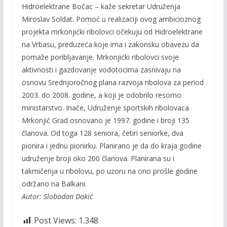
Hidroelektrane Bočac – kaže sekretar Udruženja
Miroslav Soldat. Pomoć u realizaciji ovog ambicioznog
projekta mrkonjićki ribolovci očekuju od Hidroelektrane
na Vrbasu, preduzeća koje ima i zakonsku obavezu da
pomaže poribljavanje. Mrkonjićki ribolovci svoje
aktivnosti i gazdovanje vodotocima zasnivaju na
osnovu Srednjoročnog plana razvoja ribolova za period
2003. do 2008. godine, a koji je odobrilo resorno
ministarstvo. Inače, Udruženje sportskih ribolovaca
Mrkonjić Grad osnovano je 1997. godine i broji 135
članova. Od toga 128 seniora, četiri seniorke, dva
pionira i jednu pionirku. Planirano je da do kraja godine
udruženje broji oko 200 članova. Planirana su i
takmičenja u ribolovu, po uzoru na ono prošle godine
održano na Balkani.
Autor: Slobodan Dakić
Post Views:
1.348