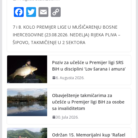
F
T
E
C
ac
w
m
o
7 i 8. KOLO PREMIJER LIGE U MUŠIČARENJU BOSNE
e
itt
ai
p
IHERCEGOVINE (23.08.2026. NEDELJA) RIJEKA PLIVA –
b
er
l
y
ŠIPOVO, TAKMIČENJE U 2 SEKTORA
o
Li
o
n
Poziv za učešće u Premijer ligi SRS
k
k
BiH u disciplini ‘Lov šarana i amura’
6. Augusta 2026.
Obavještenje takmičarima za
učešće u Premijer ligi BiH za osobe
sa invaliditetom
30. Jula 2026.
Održan 15. Memorijalni kup ‘Rafael