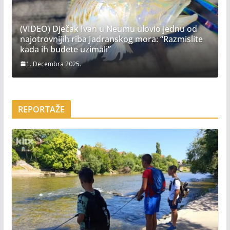
(VIDEO) Dječak Ivan u Neumu ulovio jednu od
najotrovnijih riba Jadranskog mora: “Razmislite
kada ih budete uzimali”
1. Decembra 2025.
REPORTAŽE