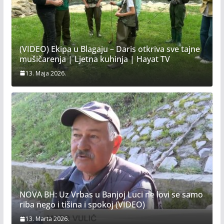
(VIDEO) Ekipa u Blagaju – Daris otkriva sve tajne
mušičarenja | Ljetna kuhinja | Hayat TV
13. Maja 2026.
NOVA BH: Uz Vrbas u Banjoj Luci ne lovi se samo
riba nego i tišina i spokoj (VIDEO)
13. Marta 2026.