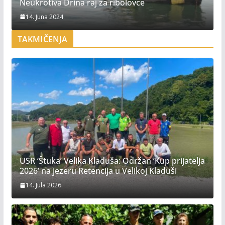
Neukrotiva Drina raj za ribolovce
14. Juna 2024.
TAKMIČENJA
USR ‘Štuka’ Velika Kladuša: Održan ‘Kup prijatelja
2026’ na jezeru Retencija u Velikoj Kladuši
14. Jula 2026.