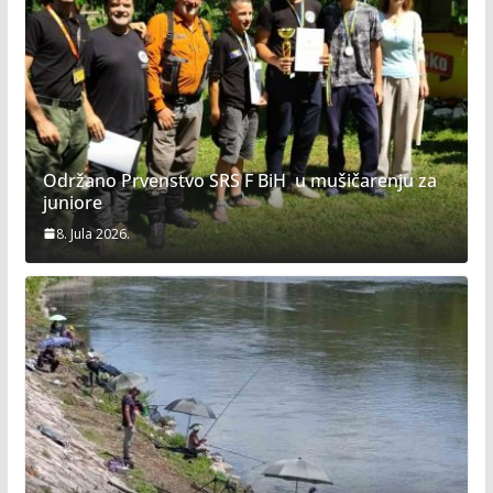
Održano Prvenstvo SRS F BiH u mušičarenju za
juniore
8. Jula 2026.