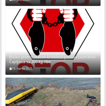
Buško jezero: Nakon krivolova policija zaustavila
Čapljinca sa 300 kg ribe
15. Aprila 2025.