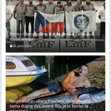
Bosna i Hercegovina dobila prvaka Evrope u
mušičarenju
29. Juna 2026.
Nevjerovatan ulov u Pančevu, ribar uhvatio
soma dugog dva metra: Bila je to borba za
pamćenje