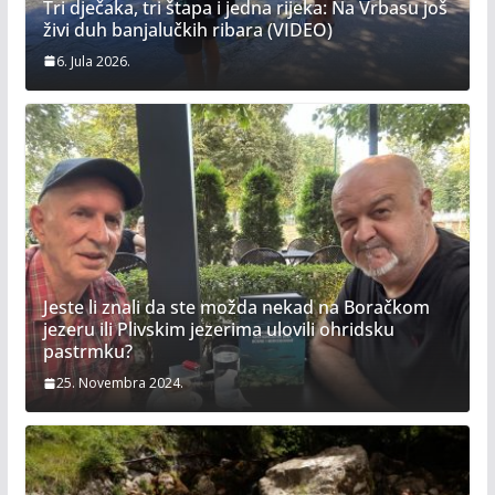
Tri dječaka, tri štapa i jedna rijeka: Na Vrbasu još
živi duh banjalučkih ribara (VIDEO)
6. Jula 2026.
Jeste li znali da ste možda nekad na Boračkom
jezeru ili Plivskim jezerima ulovili ohridsku
pastrmku?
25. Novembra 2024.