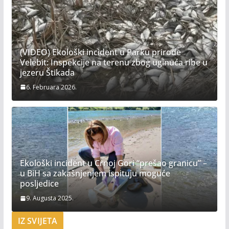
(VIDEO) Ekološki incident u Parku prirode
Velebit: Inspekcije na terenu zbog uginuća ribe u
jezeru Štikada
6. Februara 2026.
Ekološki incident u Crnoj Gori “prešao granicu” –
u BiH sa zakašnjenjem ispituju moguće
posljedice
9. Augusta 2025.
IZ SVIJETA