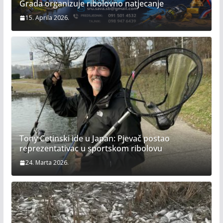
Grada organizuje ribolovno natjecanje
15. Aprila 2026.
Tony Cetinski ide u Japan: Pjevač postao
reprezentativac u sportskom ribolovu
24. Marta 2026.