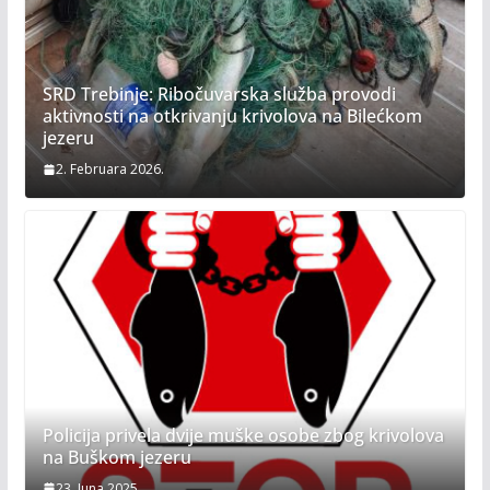
SRD Trebinje: Ribočuvarska služba provodi
aktivnosti na otkrivanju krivolova na Bilećkom
jezeru
2. Februara 2026.
Policija privela dvije muške osobe zbog krivolova
na Buškom jezeru
23. Juna 2025.