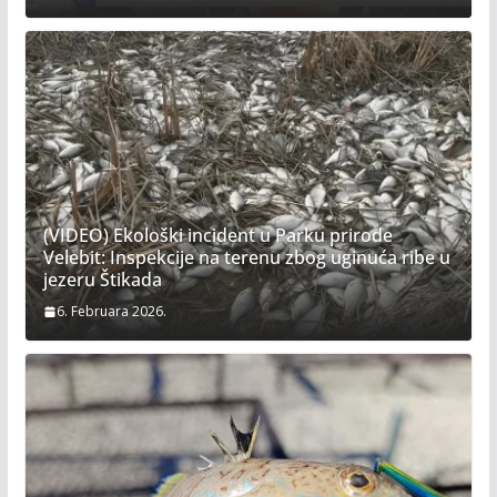
(VIDEO) Ekološki incident u Parku prirode
Velebit: Inspekcije na terenu zbog uginuća ribe u
jezeru Štikada
6. Februara 2026.