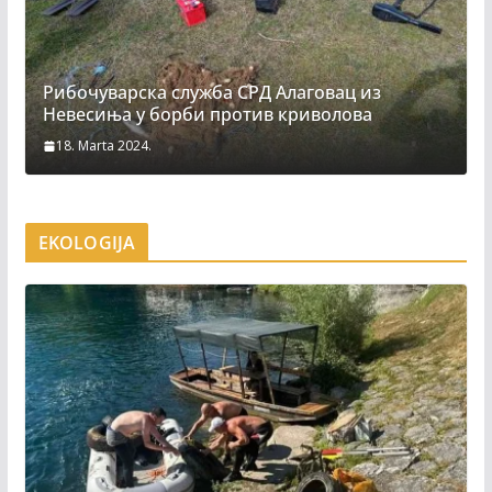
Рибочуварска служба СРД Алаговац из
Невесиња у борби против криволова
18. Marta 2024.
EKOLOGIJA