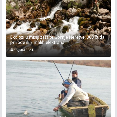
Ekolozi u misiji zaštite Gornje Neretve: 300 čuda
prirode ili 7 malih elektrana
27. Juna 2024.