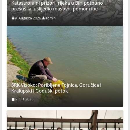
Satnica 7. i 8. kola Premijer lige BiH u
mušičarenju
7. Augusta 2026.
admin
SRK Visoko: Poribljene Fojnica, Goručica i
Kralupski i Goduški potok
6. Jula 2026.