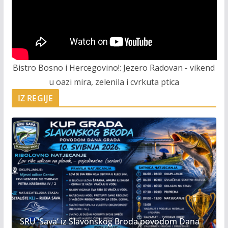
Bistro Bosno i Hercegovino!: Jezero Radovan - vikend
u oazi mira, zelenila i cvrkuta ptica
IZ REGIJE
SRU ‘Sava’ iz Slavonskog Broda povodom Dana