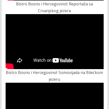
Bistro Bosno i Hercegovino!: Reportaža sa
Crvanjskog jezera
Bistro Bosno i Hercegovino!: Somovijada na Bilećkom
jezeru