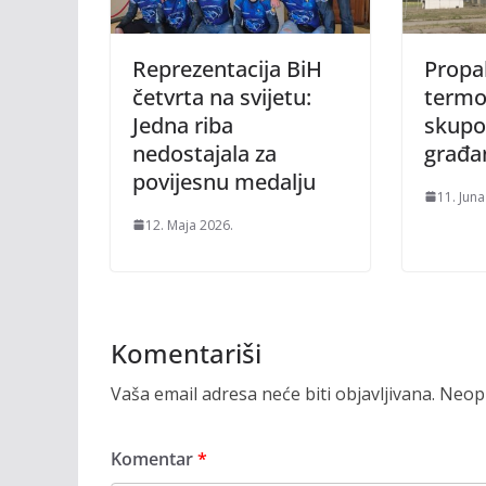
Reprezentacija BiH
Propal
četvrta na svijetu:
termo
Jedna riba
skupo
nedostajala za
građa
povijesnu medalju
11. Juna
12. Maja 2026.
Komentariši
Vaša email adresa neće biti objavljivana.
Neoph
Komentar
*