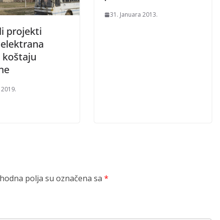
31. Januara 2013.
i projekti
elektrana
 koštaju
ne
 2019.
odna polja su označena sa
*