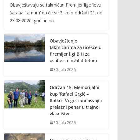
Obavještavaju se takmičari Premijer lige ‘lovu
e
itt
ai
p
šarana i amura’ da će se 3. kolo održati 21. do
b
er
l
y
23.08.2026. godine na
o
Li
o
n
Obavještenje
k
k
takmičarima za učešće u
Premijer ligi BiH za
osobe sa invaliditetom
30. Jula 2026.
Održan 15. Memorijalni
kup ‘Rafael Grgić –
Rafko’: Vogošćani osvojili
prelazni pehar u trajno
vlasništvo
30. Jula 2026.