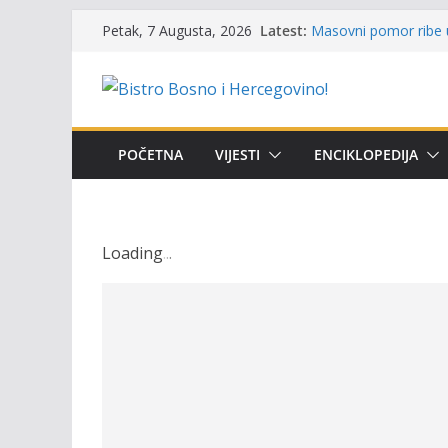
Skip
Latest:
Masovni pomor ribe u
Petak, 7 Augusta, 2026
to
prikazuje stanje na t
UGSR ‘Bistro’ Zenica: 
content
(Banlozi)
Poziv za učešće u Prem
i amura’
Obavještenje takmiča
POČETNA
VIJESTI
ENCIKLOPEDIJA
osobe sa invaliditet
Održan 15. Memorijal
osvojili prelazni peha
Loading
.
.
.