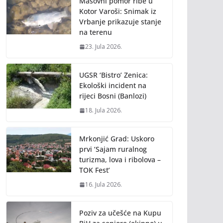
Masovni pomor ribe u
Kotor Varoši: Snimak iz
Vrbanje prikazuje stanje
na terenu
23. Jula 2026.
UGSR ‘Bistro’ Zenica:
Ekološki incident na
rijeci Bosni (Banlozi)
18. Jula 2026.
Mrkonjić Grad: Uskoro
prvi ‘Sajam ruralnog
turizma, lova i ribolova –
TOK Fest’
16. Jula 2026.
Poziv za učešće na Kupu