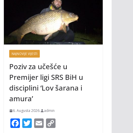
NAJNOVIJE VIJESTI
Poziv za učešće u
Premijer ligi SRS BiH u
disciplini ‘Lov šarana i
amura’
6. Augusta 2026.
admin
F
T
E
C
ac
w
m
o