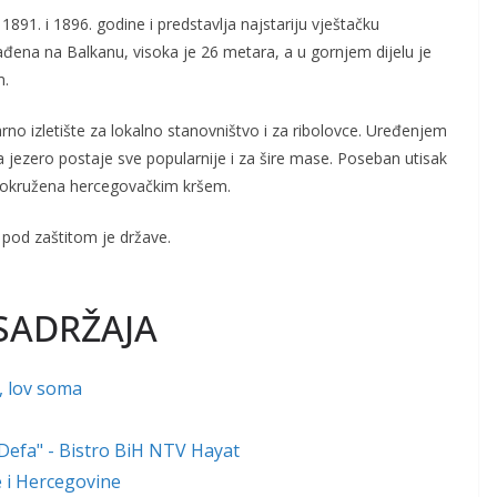
91. i 1896. godine i predstavlja najstariju vještačku
rađena na Balkanu, visoka je 26 metara, a u gornjem dijelu je
m.
rno izletište za lokalno stanovništvo i za ribolovce. Uređenjem
aja jezero postaje sve popularnije i za šire mase. Poseban utisak
ra okružena hercegovačkim kršem.
i pod zaštitom je države.
SADRŽAJA
, lov soma
"Defa" - Bistro BiH NTV Hayat
ne i Hercegovine