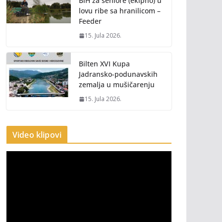
BiH za seniore (ekipno) u
lovu ribe sa hranilicom –
Feeder
15. Jula 2026.
Bilten XVI Kupa
Jadransko-podunavskih
zemalja u mušičarenju
15. Jula 2026.
Video klipovi