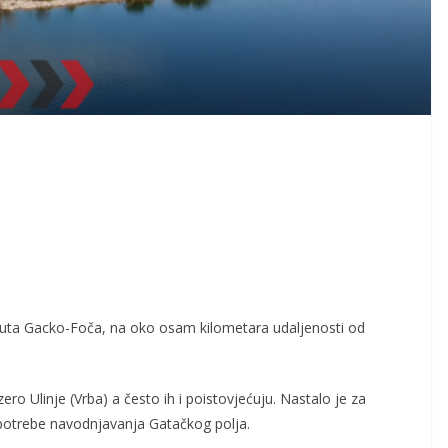
 puta Gacko-Foča, na oko osam kilometara udaljenosti od
ro Ulinje (Vrba) a često ih i poistovjećuju. Nastalo je za
potrebe navodnjavanja Gatačkog polja.