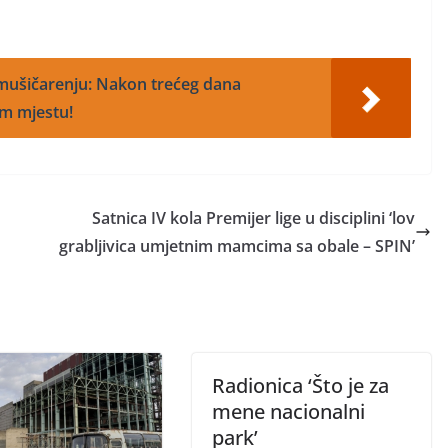
mušičarenju: Nakon trećeg dana
om mjestu!
Satnica IV kola Premijer lige u disciplini ‘lov
grabljivica umjetnim mamcima sa obale – SPIN’
Radionica ‘Što je za
mene nacionalni
park’