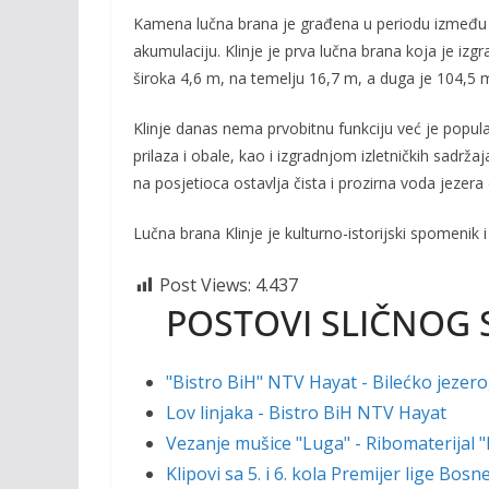
k
k
Kamena lučna brana je građena u periodu između 18
akumulaciju. Klinje je prva lučna brana koja je izg
široka 4,6 m, na temelju 16,7 m, a duga je 104,5 
Klinje danas nema prvobitnu funkciju već je popula
prilaza i obale, kao i izgradnjom izletničkih sadrž
na posjetioca ostavlja čista i prozirna voda jeze
Lučna brana Klinje je kulturno-istorijski spomenik 
Post Views:
4.437
POSTOVI SLIČNOG 
"Bistro BiH" NTV Hayat - Bilećko jezero
Lov linjaka - Bistro BiH NTV Hayat
Vezanje mušice "Luga" - Ribomaterijal 
Klipovi sa 5. i 6. kola Premijer lige Bos