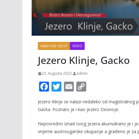
NAJNOVIJE VIJESTI
VIDEO
Jezero Klinje, Gacko
23. Augusta 2023.
admin
F
T
E
C
ac
w
m
o
Jezero Klinje se nalazi nedaleko od magistralnog
e
itt
ai
p
Gacka. Poznato je i kao jezero Desivoje.
b
er
l
y
o
Li
Neposredno iznad ovog jezera akumulirano je i jeze
vrijeme austrougarske okupacije a građeno je za 
o
n