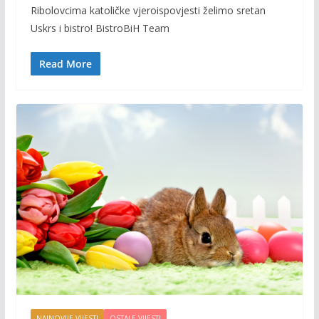
Ribolovcima katoličke vjeroispovjesti želimo sretan
e
itt
ai
p
Uskrs i bistro! BistroBiH Team
b
er
l
y
o
Li
Read More
o
n
k
k
NAJNOVIJE VIJESTI
OSTALE VIJESTI