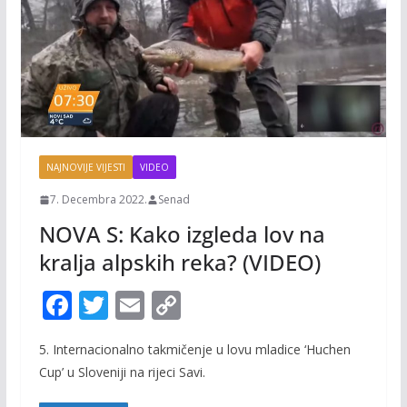
NAJNOVIJE VIJESTI
VIDEO
7. Decembra 2022.
Senad
NOVA S: Kako izgleda lov na
kralja alpskih reka? (VIDEO)
F
T
E
C
ac
w
m
o
5. Internacionalno takmičenje u lovu mladice ‘Huchen
e
itt
ai
p
Cup’ u Sloveniji na rijeci Savi.
b
er
l
y