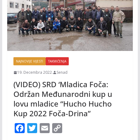
NAJNOVIJE VIJESTI
TAKMIČENJA
19. Decembra 2022.
Senad
(VIDEO) SRD ‘Mladica Foča:
Održan Međunarodni kup u
lovu mladice “Hucho Hucho
Kup 2022 Foča-Drina”
F
T
E
C
ac
w
m
o