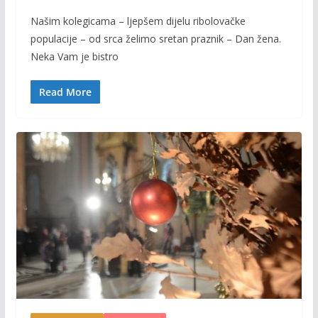
ac
w
m
o
Našim kolegicama – ljepšem dijelu ribolovačke
e
itt
ai
p
populacije – od srca želimo sretan praznik – Dan žena.
b
er
l
y
Neka Vam je bistro
o
Li
o
n
Read More
k
k