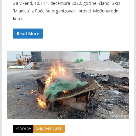
Za vikend, 10. i 11. decembra 2022. godine, članoi SRD
e
itt
ai
p
‘Mladica’ iz Foče su organizovali i proveli Međunarodni
b
er
l
y
kup u
o
Li
o
n
Read More
k
k
KRIVOLOV
NAJNOVIJE VIJESTI