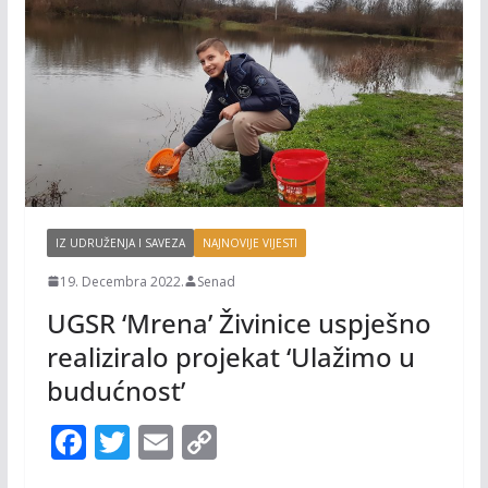
IZ UDRUŽENJA I SAVEZA
NAJNOVIJE VIJESTI
19. Decembra 2022.
Senad
UGSR ‘Mrena’ Živinice uspješno
realiziralo projekat ‘Ulažimo u
budućnost’
F
T
E
C
ac
w
m
o