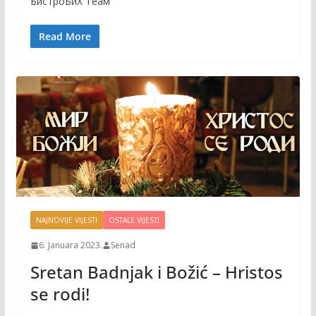
БистроБиХ Теам
o
Li
o
n
Read More
k
k
NAJNOVIJE VIJESTI
OSTALE VIJESTI
6. Januara 2023.
Senad
Sretan Badnjak i Božić – Hristos
se rodi!