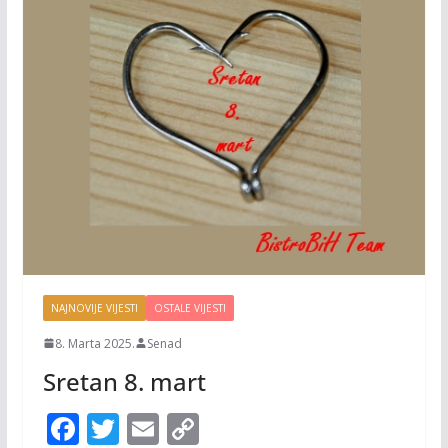
NAJNOVIJE VIJESTI
OSTALE VIJESTI
8. Marta 2025.
Senad
Sretan 8. mart
F
T
E
C