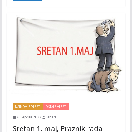
o
n
k
k
NAJNOVIJE VIJESTI
OSTALE VIJESTI
30. Aprila 2023.
Senad
Sretan 1. maj, Praznik rada