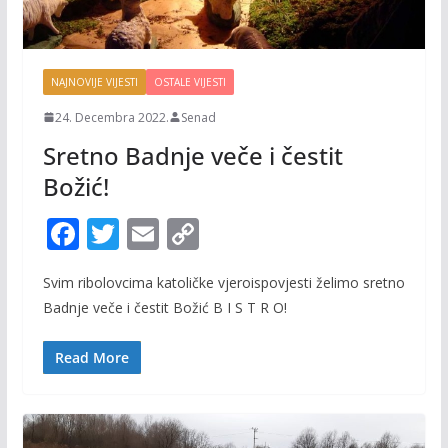
NAJNOVIJE VIJESTI
OSTALE VIJESTI
24. Decembra 2022.
Senad
Sretno Badnje veče i čestit
Božić!
F
T
E
C
ac
w
m
o
Svim ribolovcima katoličke vjeroispovjesti želimo sretno
e
itt
ai
p
Badnje veče i čestit Božić B I S T R O!
b
er
l
y
o
Li
Read More
o
n
k
k