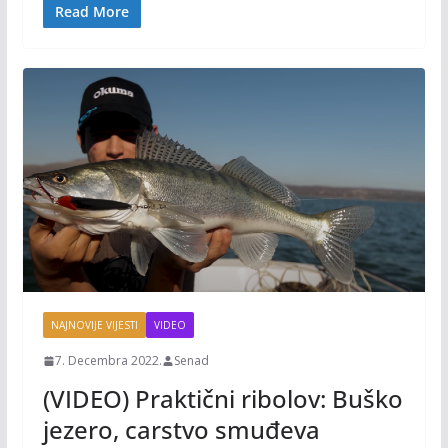
o
Li
Read More
o
n
k
k
NAJNOVIJE VIJESTI
VIDEO
7. Decembra 2022.
Senad
(VIDEO) Praktični ribolov: Buško
jezero, carstvo smuđeva