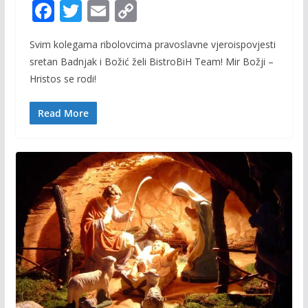
F
T
E
C
ac
w
m
o
Svim kolegama ribolovcima pravoslavne vjeroispovjesti
e
itt
ai
p
sretan Badnjak i Božić želi BistroBiH Team! Mir Božji –
b
er
l
y
Hristos se rodi!
o
Li
o
n
Read More
k
k