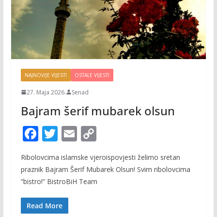
NAJNOVIJE VIJESTI
OSTALE VIJESTI
27. Maja 2026.
Senad
Bajram šerif mubarek olsun
F
T
E
C
ac
w
m
o
Ribolovcima islamske vjeroispovjesti želimo sretan
e
itt
ai
p
praznik Bajram Šerif Mubarek Olsun! Svim ribolovcima
b
er
l
y
“bistro!” BistroBiH Team
o
Li
o
n
Read More