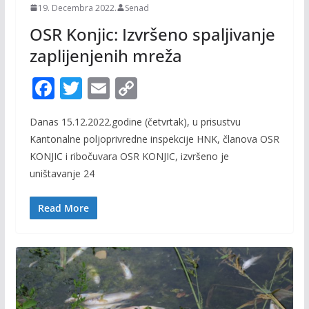
19. Decembra 2022.
Senad
OSR Konjic: Izvršeno spaljivanje
zaplijenjenih mreža
F
T
E
C
ac
w
m
o
Danas 15.12.2022.godine (četvrtak), u prisustvu
e
itt
ai
p
Kantonalne poljoprivredne inspekcije HNK, članova OSR
b
er
l
y
KONJIC i ribočuvara OSR KONJIC, izvršeno je
o
Li
uništavanje 24
o
n
Read More
k
k