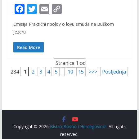
F
T
E
C
ac
w
m
o
Emisija Praktični ribolov o lovu smuđa na Buškom
e
itt
ai
p
jezeru
b
er
l
y
o
Li
Read More
o
n
Stranica 1 od
k
k
284
1
2
3
4
5
10
15
>>>
Posljednja
Copyright © 2026
Bistro Bosno i Hercegovino!
. All rights
reserved.