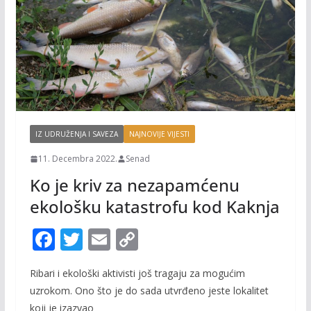
IZ UDRUŽENJA I SAVEZA
NAJNOVIJE VIJESTI
11. Decembra 2022.
Senad
Ko je kriv za nezapamćenu
ekološku katastrofu kod Kaknja
F
T
E
C
ac
w
m
o
Ribari i ekološki aktivisti još tragaju za mogućim
e
itt
ai
p
uzrokom. Ono što je do sada utvrđeno jeste lokalitet
b
er
l
y
koji je izazvao