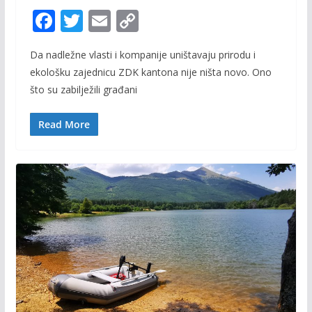
F
T
E
C
ac
w
m
o
Da nadležne vlasti i kompanije uništavaju prirodu i
e
itt
ai
p
ekološku zajednicu ZDK kantona nije ništa novo. Ono
b
er
l
y
što su zabilježili građani
o
Li
o
n
Read More
k
k