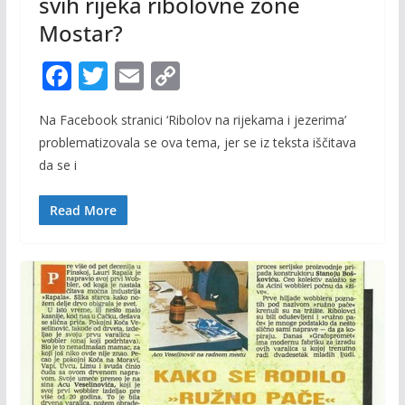
svih rijeka ribolovne zone
Mostar?
F
T
E
C
ac
w
m
o
Na Facebook stranici ‘Ribolov na rijekama i jezerima’
e
itt
ai
p
problematizovala se ova tema, jer se iz teksta iščitava
b
er
l
y
da se i
o
Li
o
n
Read More
k
k