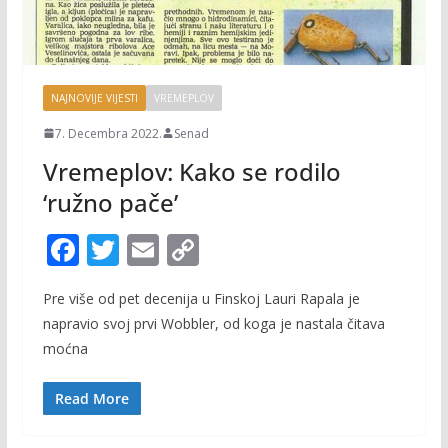
NAJNOVIJE VIJESTI
VREMEPLOV
7. Decembra 2022.
Senad
Vremeplov: Kako se rodilo
‘ružno pače’
F
T
E
C
ac
w
m
o
Pre više od pet decenija u Finskoj Lauri Rapala je
e
itt
ai
p
napravio svoj prvi Wobbler, od koga je nastala čitava
b
er
l
y
moćna
o
Li
o
n
Read More
k
k