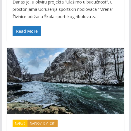
Danas je, u okviru projekta “Ulažimo u budućnost”, u
e
itt
ai
p
prostorijama Udruženja sportskih ribolovaca “Mrena”
b
er
l
y
Živinice održana Škola sportskog ribolova za
o
Li
o
n
Read More
k
k
NAJAVE
NAJNOVIJE VIJESTI