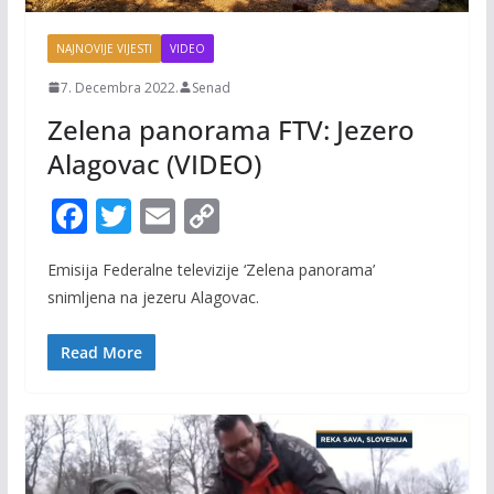
NAJNOVIJE VIJESTI
VIDEO
7. Decembra 2022.
Senad
Zelena panorama FTV: Jezero
Alagovac (VIDEO)
F
T
E
C
ac
w
m
o
Emisija Federalne televizije ‘Zelena panorama’
e
itt
ai
p
snimljena na jezeru Alagovac.
b
er
l
y
o
Li
Read More
o
n
k
k