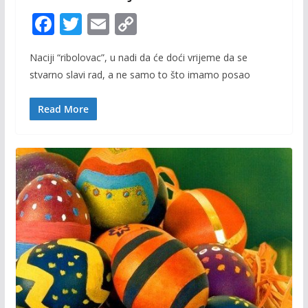
F
T
E
C
ac
w
m
o
Naciji “ribolovac”, u nadi da će doći vrijeme da se
e
itt
ai
p
stvarno slavi rad, a ne samo to što imamo posao
b
er
l
y
o
Li
Read More
o
n
k
k