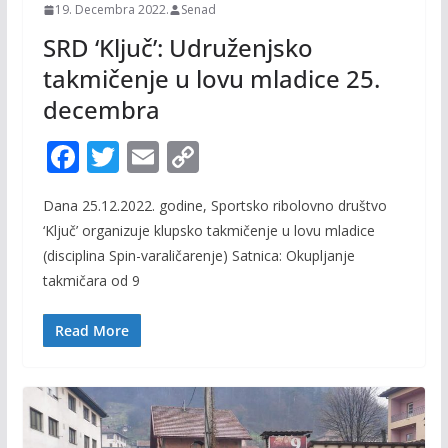
19. Decembra 2022.
Senad
SRD ‘Ključ’: Udruženjsko
takmičenje u lovu mladice 25.
decembra
F
T
E
C
ac
w
m
o
Dana 25.12.2022. godine, Sportsko ribolovno društvo
e
itt
ai
p
‘Ključ’ organizuje klupsko takmičenje u lovu mladice
b
er
l
y
(disciplina Spin-varaličarenje) Satnica: Okupljanje
o
Li
takmičara od 9
o
n
Read More
k
k