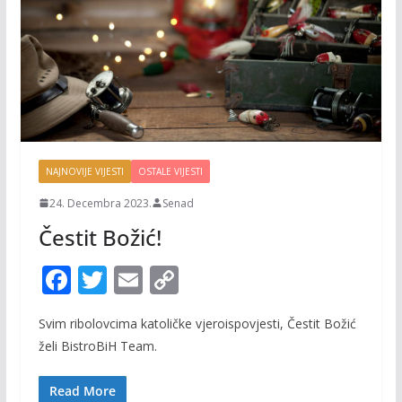
NAJNOVIJE VIJESTI
OSTALE VIJESTI
24. Decembra 2023.
Senad
Čestit Božić!
F
T
E
C
ac
w
m
o
Svim ribolovcima katoličke vjeroispovjesti, Čestit Božić
e
itt
ai
p
želi BistroBiH Team.
b
er
l
y
o
Li
Read More