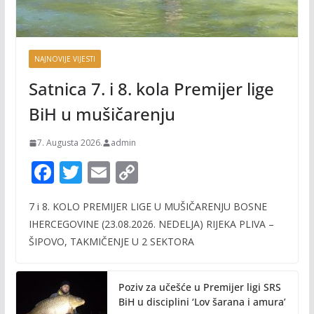
NAJNOVIJE VIJESTI
Satnica 7. i 8. kola Premijer lige
BiH u mušičarenju
7. Augusta 2026.
admin
F
T
E
C
ac
w
m
o
7 i 8. KOLO PREMIJER LIGE U MUŠIČARENJU BOSNE
e
itt
ai
p
IHERCEGOVINE (23.08.2026. NEDELJA) RIJEKA PLIVA –
b
er
l
y
ŠIPOVO, TAKMIČENJE U 2 SEKTORA
o
Li
o
n
Poziv za učešće u Premijer ligi SRS
k
k
BiH u disciplini ‘Lov šarana i amura’