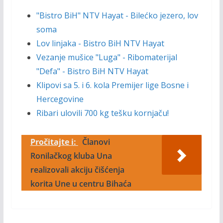
"Bistro BiH" NTV Hayat - Bilećko jezero, lov
soma
Lov linjaka - Bistro BiH NTV Hayat
Vezanje mušice "Luga" - Ribomaterijal
"Defa" - Bistro BiH NTV Hayat
Klipovi sa 5. i 6. kola Premijer lige Bosne i
Hercegovine
Ribari ulovili 700 kg tešku kornjaču!
Pročitajte i:
Članovi
Ronilačkog kluba Una
realizovali akciju čišćenja
korita Une u centru Bihaća