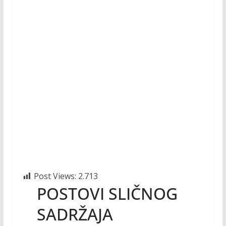
o
Li
o
n
k
k
Post Views:
2.713
POSTOVI SLIČNOG
SADRŽAJA