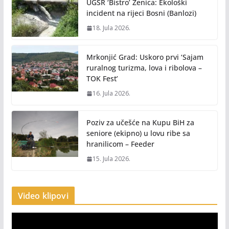
UGSR ‘Bistro’ Zenica: Ekološki
incident na rijeci Bosni (Banlozi)
18. Jula 2026.
Mrkonjić Grad: Uskoro prvi ‘Sajam
ruralnog turizma, lova i ribolova –
TOK Fest’
16. Jula 2026.
Poziv za učešće na Kupu BiH za
seniore (ekipno) u lovu ribe sa
hranilicom – Feeder
15. Jula 2026.
Video klipovi