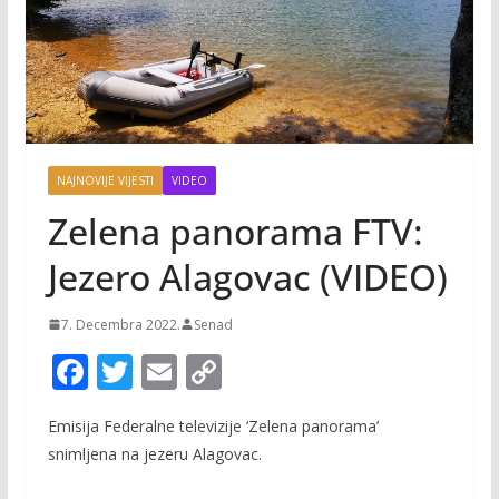
NAJNOVIJE VIJESTI
VIDEO
Zelena panorama FTV:
Jezero Alagovac (VIDEO)
7. Decembra 2022.
Senad
F
T
E
C
ac
w
m
o
Emisija Federalne televizije ‘Zelena panorama’
e
itt
ai
p
snimljena na jezeru Alagovac.
b
er
l
y