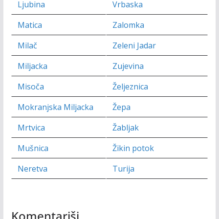
Ljubina
Vrbaska
Matica
Zalomka
Milač
Zeleni Jadar
Miljacka
Zujevina
Misoča
Željeznica
Mokranjska Miljacka
Žepa
Mrtvica
Žabljak
Mušnica
Žikin potok
Neretva
Turija
Komentariši