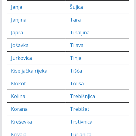
Janja
Šujica
Janjina
Tara
Japra
Tihaljina
Jošavka
Tilava
Jurkovica
Tinja
Kiseljačka rijeka
Tišća
Klokot
Tolisa
Kolina
Trebišnjica
Korana
Trebižat
Kreševka
Trstivnica
Krivaja
Turjanica