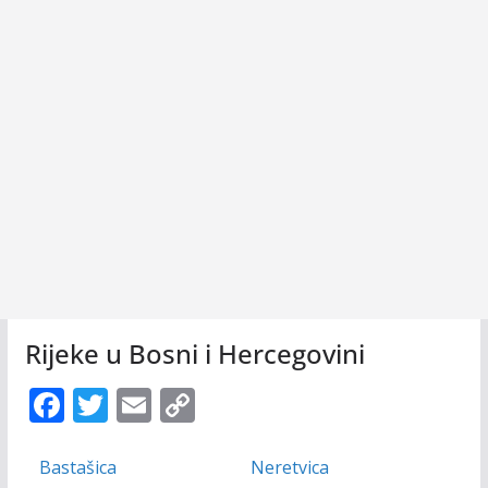
Rijeke u Bosni i Hercegovini
F
T
E
C
ac
w
m
o
e
itt
ai
p
Bastašica
Neretvica