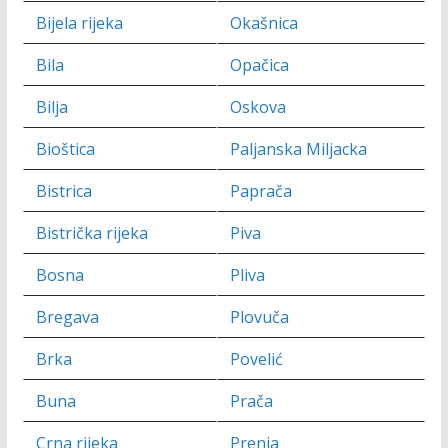
b
er
l
y
Bijela rijeka
Okašnica
o
Li
Bila
Opačica
o
n
k
k
Bilja
Oskova
Bioštica
Paljanska Miljacka
Bistrica
Paprača
Bistrička rijeka
Piva
Bosna
Pliva
Bregava
Plovuča
Brka
Povelić
Buna
Prača
Crna rijeka
Prenja