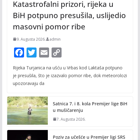
Katastrofalni prizori, rijeka u
BiH potpuno presušila, uslijedio
masovni pomor ribe
9. Augusta 2026.
admin
F
T
E
C
ac
w
m
o
Rijeka Turjanica na ušću u Vrbas kod Laktaša potpuno
e
itt
ai
p
je presušila, što je izazvalo pomor ribe, dok meteorolozi
b
er
l
y
upozoravaju da
o
Li
o
n
Satnica 7. i 8. kola Premijer lige BiH
k
k
u mušičarenju
7. Augusta 2026.
Poziv za učešće u Premijer ligi SRS