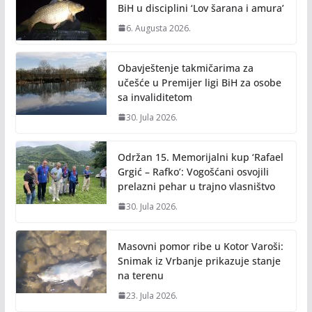
BiH u disciplini ‘Lov šarana i amura’
6. Augusta 2026.
Obavještenje takmičarima za
učešće u Premijer ligi BiH za osobe
sa invaliditetom
30. Jula 2026.
Održan 15. Memorijalni kup ‘Rafael
Grgić – Rafko’: Vogošćani osvojili
prelazni pehar u trajno vlasništvo
30. Jula 2026.
Masovni pomor ribe u Kotor Varoši:
Snimak iz Vrbanje prikazuje stanje
na terenu
23. Jula 2026.