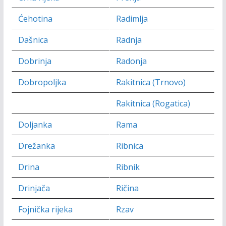
Ćehotina
Radimlja
Dašnica
Radnja
Dobrinja
Radonja
Dobropoljka
Rakitnica (Trnovo)
Rakitnica (Rogatica)
Doljanka
Rama
Drežanka
Ribnica
Drina
Ribnik
Drinjača
Ričina
Fojnička rijeka
Rzav