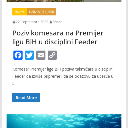
NAJAVE
NAJNOVIJE VIJESTI
22. Septembra 2022.
Senad
Poziv komesara na Premijer
ligu BiH u disciplini Feeder
F
T
E
C
ac
w
m
o
Komesar Premijer lige BiH poziva takmičare u disciplini
e
itt
ai
p
Feeder da izvrše pripreme i da se odazovu za učešće u
b
er
l
y
5.
o
Li
o
n
Read More
k
k