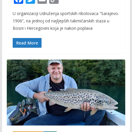
ac
w
m
o
U organizaciji Udruženja sportskih ribolovaca “Sarajevo-
e
itt
ai
p
1906”, na jednoj od najljepših takmičarskih staza u
b
er
l
y
Bosni i Hercegovini koja je nakon poplava
o
Li
o
n
Read More
k
k