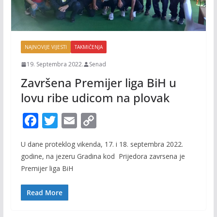
NAJNOVIJE VIJESTI
TAKMIČENJA
19. Septembra 2022.
Senad
Završena Premijer liga BiH u
lovu ribe udicom na plovak
F
T
E
C
ac
w
m
o
U dane proteklog vikenda, 17. i 18. septembra 2022.
e
itt
ai
p
godine, na jezeru Gradina kod Prijedora zavrsena je
b
er
l
y
Premijer liga BiH
o
Li
o
n
Read More
k
k