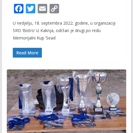
F
T
E
C
ac
w
m
o
U nedjelju, 18. septembra 2022. godine, u organizaciji
e
itt
ai
p
SRD ‘Bistro’ iz Kaknja, održan je drugi po redu
b
er
l
y
Memorijalni Kup ‘Sead
o
Li
o
n
Read More
k
k