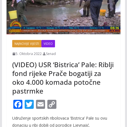
NAJNOVIJE VIJESTI
VIDEO
5. Oktobra 2022.
Senad
(VIDEO) USR ‘Bistrica’ Pale: Riblji
fond rijeke Prače bogatiji za
oko 4.000 komada potočne
pastrmke
F
T
E
C
ac
w
m
o
Udruženje sportskih ribolovaca ‘Bistrica’ Pale su ovu
e
itt
ai
p
donaciju u ribi dobili od porodice Ljevnajić.