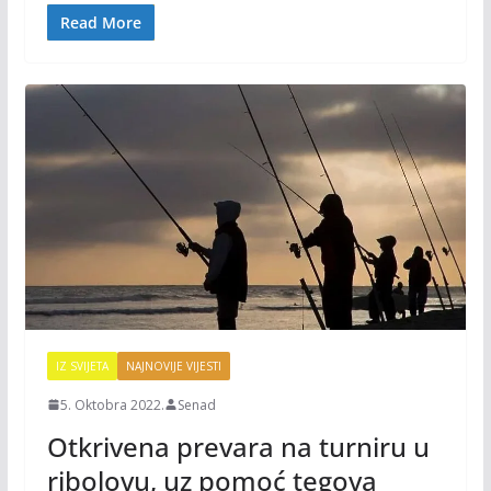
o
n
Read More
k
k
IZ SVIJETA
NAJNOVIJE VIJESTI
5. Oktobra 2022.
Senad
Otkrivena prevara na turniru u
ribolovu, uz pomoć tegova