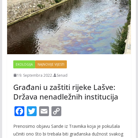
EKOLOGIJA
NAJNOVIJE VIJESTI
19. Septembra 2022.
Senad
Građani u zaštiti rijeke Lašve:
Država nenadležnih institucija
F
T
E
C
ac
w
m
o
Prenosimo objavu Sande iz Travnika koja je pokušala
e
itt
ai
p
učiniti ono što bi trebala biti građanska dužnost svakog