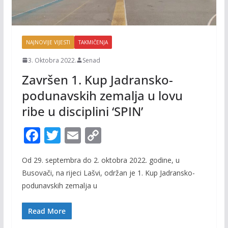
NAJNOVIJE VIJESTI
TAKMIČENJA
3. Oktobra 2022.
Senad
Završen 1. Kup Jadransko-
podunavskih zemalja u lovu
ribe u disciplini ‘SPIN’
F
T
E
C
ac
w
m
o
Od 29. septembra do 2. oktobra 2022. godine, u
e
itt
ai
p
Busovači, na rijeci Lašvi, održan je 1. Kup Jadransko-
b
er
l
y
podunavskih zemalja u
o
Li
o
n
Read More