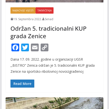
NAJNOVIJE VIJESTI
TAKMIČENJA
19. Septembra 2022.
Senad
Održan 5. tradicionalni KUP
grada Zenice
F
T
E
C
ac
w
m
o
Dana 17. 09. 2022. godine u organizaciji UGSR
e
itt
ai
p
,,BISTRO” Zenica održan je 5. tradicionalni KUP grada
b
er
l
y
Zenice na sportsko-ribolovnoj novoizgrađenoj
o
Li
o
n
Read More
k
k