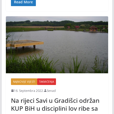
o
n
Read More
k
k
NAJNOVIJE VIJESTI
TAKMIČENJA
16. Septembra 2022.
Senad
Na rijeci Savi u Gradišci održan
KUP BiH u disciplini lov ribe sa