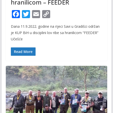
hranilicom – FEEDER
F
T
E
C
ac
w
m
o
Dana 11.9.2022. godine na rijeci Savi u Gradišci održan
e
itt
ai
p
je KUP BiH u disciplini lov ribe sa hranilicom “FEEDER”
b
er
l
y
Učešće
o
Li
o
n
Read More
k
k