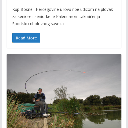
ac
w
m
o
Kup Bosne i Hercegovine u lovu ribe udicom na plovak
e
itt
ai
p
za seniore i seniorke je Kalendarom takmičenja
b
er
l
y
Sportsko ribolovnog saveza
o
Li
o
n
Read More
k
k