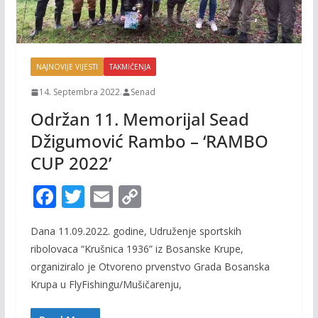
NAJNOVIJE VIJESTI
TAKMIČENJA
14. Septembra 2022.
Senad
Održan 11. Memorijal Sead
Džigumović Rambo – ‘RAMBO
CUP 2022’
F
T
E
C
ac
w
m
o
Dana 11.09.2022. godine, Udruženje sportskih
e
itt
ai
p
ribolovaca “Krušnica 1936” iz Bosanske Krupe,
b
er
l
y
organiziralo je Otvoreno prvenstvo Grada Bosanska
o
Li
Krupa u FlyFishingu/Mušičarenju,
o
n