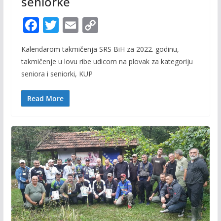
seniorke
F
T
E
C
ac
w
m
o
Kalendarom takmičenja SRS BiH za 2022. godinu,
e
itt
ai
p
takmičenje u lovu ribe udicom na plovak za kategoriju
b
er
l
y
seniora i seniorki, KUP
o
Li
o
n
Read More
k
k