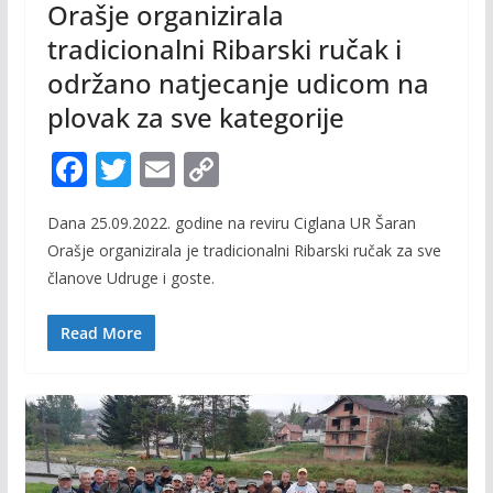
Orašje organizirala
tradicionalni Ribarski ručak i
održano natjecanje udicom na
plovak za sve kategorije
F
T
E
C
ac
w
m
o
Dana 25.09.2022. godine na reviru Ciglana UR Šaran
e
itt
ai
p
Orašje organizirala je tradicionalni Ribarski ručak za sve
b
er
l
y
članove Udruge i goste.
o
Li
o
n
Read More
k
k