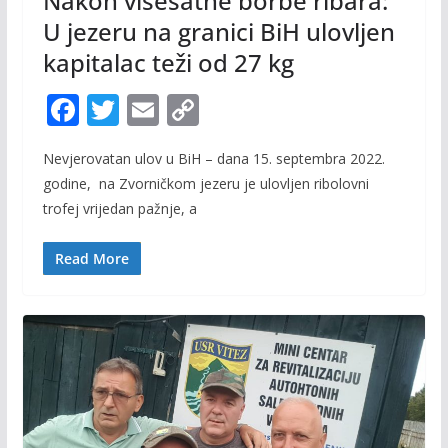
Nakon višesatne borbe ribara:
U jezeru na granici BiH ulovljen
kapitalac teži od 27 kg
F
T
E
C
ac
w
m
o
Nevjerovatan ulov u BiH – dana 15. septembra 2022.
e
itt
ai
p
godine, na Zvorničkom jezeru je ulovljen ribolovni
b
er
l
y
trofej vrijedan pažnje, a
o
Li
o
n
Read More
k
k