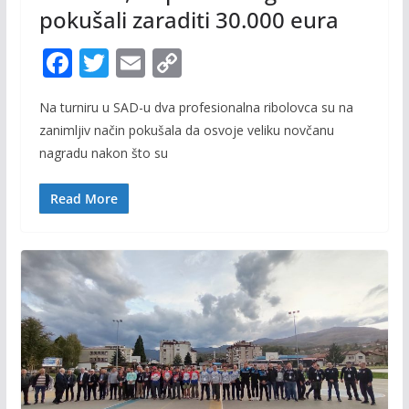
pokušali zaraditi 30.000 eura
F
T
E
C
ac
w
m
o
Na turniru u SAD-u dva profesionalna ribolovca su na
e
itt
ai
p
zanimljiv način pokušala da osvoje veliku novčanu
b
er
l
y
nagradu nakon što su
o
Li
o
n
Read More
k
k