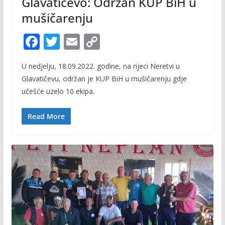
Glavatičevo: Održan KUP BiH u
mušičarenju
F
T
E
C
ac
w
m
o
U nedjelju, 18.09.2022. godine, na rijeci Neretvi u
e
itt
ai
p
Glavatičevu, održan je KUP BiH u mušičarenju gdje
b
er
l
y
učešće uzelo 10 ekipa.
o
Li
o
n
Read More
k
k