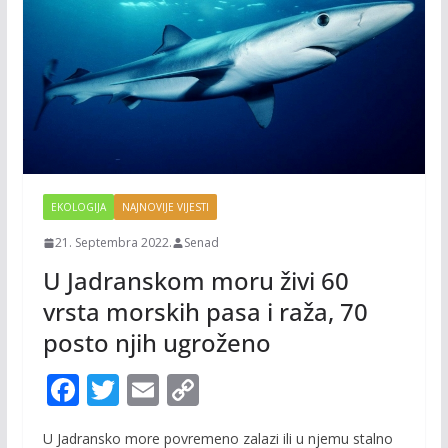
EKOLOGIJA
NAJNOVIJE VIJESTI
21. Septembra 2022.
Senad
U Jadranskom moru živi 60
vrsta morskih pasa i raža, 70
posto njih ugroženo
F
T
E
C
ac
w
m
o
U Jadransko more povremeno zalazi ili u njemu stalno