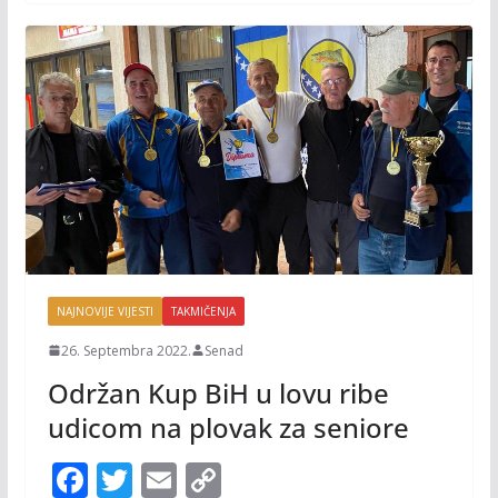
k
k
NAJNOVIJE VIJESTI
TAKMIČENJA
26. Septembra 2022.
Senad
Održan Kup BiH u lovu ribe
udicom na plovak za seniore
F
T
E
C