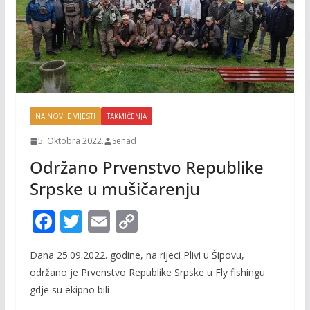
NAJNOVIJE VIJESTI
TAKMIČENJA
5. Oktobra 2022.
Senad
Održano Prvenstvo Republike
Srpske u mušičarenju
F
T
E
C
ac
w
m
o
Dana 25.09.2022. godine, na rijeci Plivi u Šipovu,
e
itt
ai
p
održano je Prvenstvo Republike Srpske u Fly fishingu
b
er
l
y
gdje su ekipno bili
o
Li