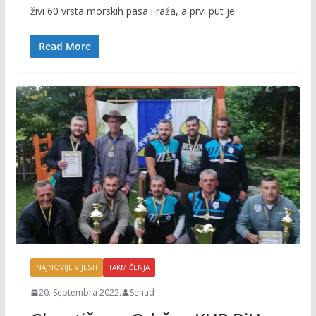
e
itt
ai
p
živi 60 vrsta morskih pasa i raža, a prvi put je
b
er
l
y
o
Li
Read More
o
n
k
k
NAJNOVIJE VIJESTI
TAKMIČENJA
20. Septembra 2022.
Senad