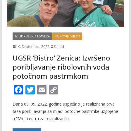
IZ UDRUŽENJA I SAVEZA
NAJNOVIJE VIJESTI
19. Septembra 2022.
Senad
UGSR ‘Bistro’ Zenica: Izvršeno
poribljavanje ribolovnih voda
potočnom pastrmkom
F
T
E
C
ac
w
m
o
Dana 09. 09. 2022. godine uspješno je realizirana prva
e
itt
ai
p
faza poribljavanja sa mlađi potočne pastrmke uzgojene
b
er
l
y
u “Mini-centru za revitalizaciju
o
Li