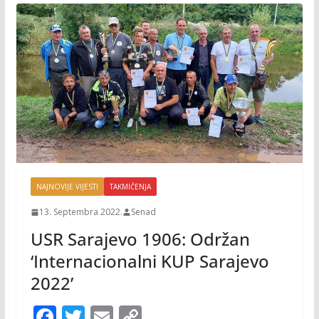
NAJNOVIJE VIJESTI
TAKMIČENJA
13. Septembra 2022.
Senad
USR Sarajevo 1906: Održan
‘Internacionalni KUP Sarajevo
2022’
F
T
E
C