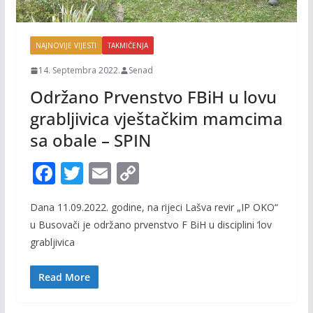
NAJNOVIJE VIJESTI
TAKMIČENJA
14. Septembra 2022.
Senad
Održano Prvenstvo FBiH u lovu
grabljivica vještačkim mamcima
sa obale – SPIN
F
T
E
C
ac
w
m
o
Dana 11.09.2022. godine, na rijeci Lašva revir „IP OKO“
e
itt
ai
p
u Busovači je održano prvenstvo F BiH u disciplini ‘lov
b
er
l
y
grabljivica
o
Li
o
n
Read More
k
k