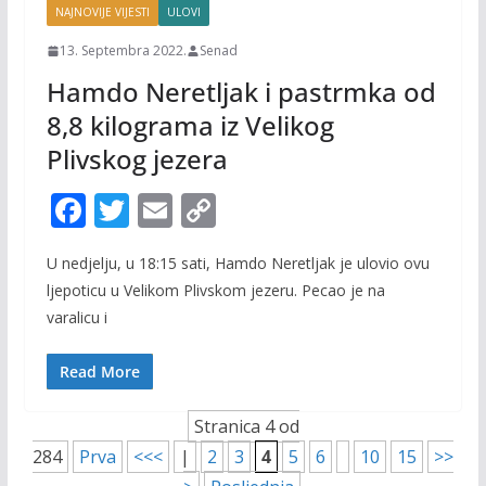
NAJNOVIJE VIJESTI
ULOVI
13. Septembra 2022.
Senad
Hamdo Neretljak i pastrmka od
8,8 kilograma iz Velikog
Plivskog jezera
F
T
E
C
ac
w
m
o
U nedjelju, u 18:15 sati, Hamdo Neretljak je ulovio ovu
e
itt
ai
p
ljepoticu u Velikom Plivskom jezeru. Pecao je na
b
er
l
y
varalicu i
o
Li
o
n
Read More
k
k
Stranica 4 od
284
Prva
<<<
|
2
3
4
5
6
10
15
>>