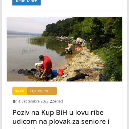
Read More
k
k
NAJAVE
NAJNOVIJE VIJESTI
14. Septembra 2022.
Senad
Poziv na Kup BiH u lovu ribe
udicom na plovak za seniore i