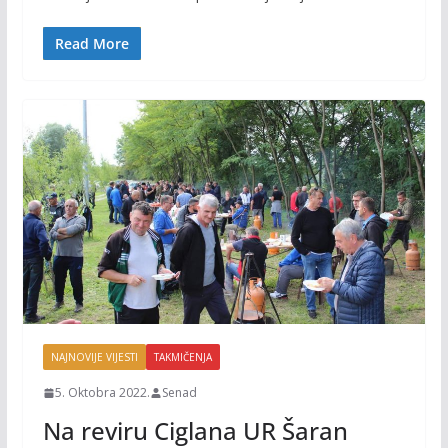
b
er
l
y
o
Li
Read More
o
n
k
k
NAJNOVIJE VIJESTI
TAKMIČENJA
5. Oktobra 2022.
Senad
Na reviru Ciglana UR Šaran